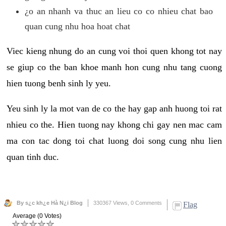
¿o an nhanh va thuc an lieu co co nhieu chat bao
quan cung nhu hoa hoat chat
Viec kieng nhung do an cung voi thoi quen khong tot nay
se giup co the ban khoe manh hon cung nhu tang cuong
hien tuong benh sinh ly yeu.
Yeu sinh ly la mot van de co the hay gap anh huong toi rat
nhieu co the. Hien tuong nay khong chi gay nen mac cam
ma con tac dong toi chat luong doi song cung nhu lien
quan tinh duc.
By s¿c kh¿e Hà N¿i Blog
330367 Views,
0 Comments
Flag
Average (0 Votes)