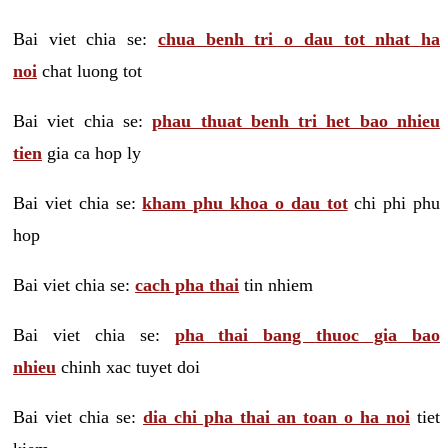
Bai viet chia se:
chua benh tri o dau tot nhat ha
noi
chat luong tot
Bai viet chia se:
phau thuat benh tri het bao nhieu
tien
gia ca hop ly
Bai viet chia se:
kham phu khoa o dau tot
chi phi phu
hop
Bai viet chia se:
cach pha thai
tin nhiem
Bai viet chia se:
pha thai bang thuoc gia bao
nhieu
chinh xac tuyet doi
Bai viet chia se:
dia chi pha thai an toan o ha noi
tiet