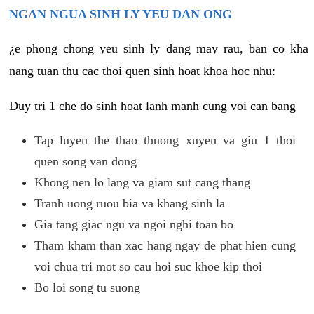
NGAN NGUA SINH LY YEU DAN ONG
¿e phong chong yeu sinh ly dang may rau, ban co kha
nang tuan thu cac thoi quen sinh hoat khoa hoc nhu:
Duy tri 1 che do sinh hoat lanh manh cung voi can bang
Tap luyen the thao thuong xuyen va giu 1 thoi
quen song van dong
Khong nen lo lang va giam sut cang thang
Tranh uong ruou bia va khang sinh la
Gia tang giac ngu va ngoi nghi toan bo
Tham kham than xac hang ngay de phat hien cung
voi chua tri mot so cau hoi suc khoe kip thoi
Bo loi song tu suong