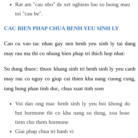
Rat am "cau nho" de xet nghiem luu so luong mau
toi "cau be".
CAC BIEN PHAP CHUA BENH YEU SINH LY
Can cu vao tac nhan gay nen benh yeu sinh ly tai dang
may rau ma thi co nhung bien phap tri thich hop nhat:
Su dung thuoc: thuoc khang sinh tri benh sinh ly yeu canh
may rau co nguy co giup cai thien kha nang cuong cung,
tang hung phan tinh duc, chua xuat tinh som
Voi dan ong mac benh sinh ly yeu boi khong du
hut hormone thi co kha nang su dung, xoa hoac
tiem cho them hormone
Giai phap chua tri hanh vi