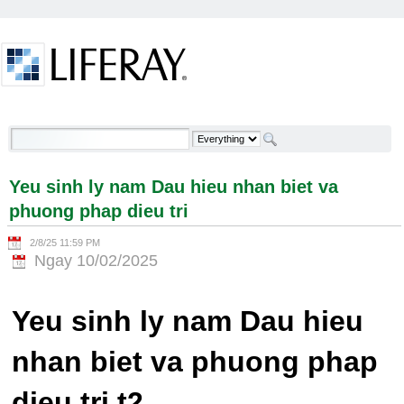
Skip to Content
Yeu sinh ly nam Dau hieu nhan biet va phuong phap
dieu tri - Welcome
Yeu sinh ly nam Dau hieu nhan biet va
phuong phap dieu tri
2/8/25 11:59 PM
Ngay 10/02/2025
Yeu sinh ly nam Dau hieu
nhan biet va phuong phap
dieu tri t2