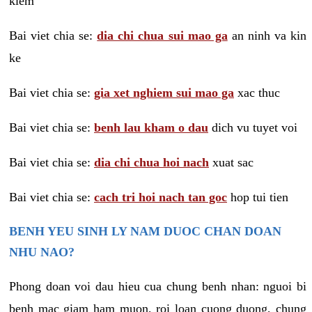
kiem
Bai viet chia se:
dia chi chua sui mao ga
an ninh va kin
ke
Bai viet chia se:
gia xet nghiem sui mao ga
xac thuc
Bai viet chia se:
benh lau kham o dau
dich vu tuyet voi
Bai viet chia se:
dia chi chua hoi nach
xuat sac
Bai viet chia se:
cach tri hoi nach tan goc
hop tui tien
BENH YEU SINH LY NAM DUOC CHAN DOAN
NHU NAO?
Phong doan voi dau hieu cua chung benh nhan: nguoi bi
benh mac giam ham muon, roi loan cuong duong, chung