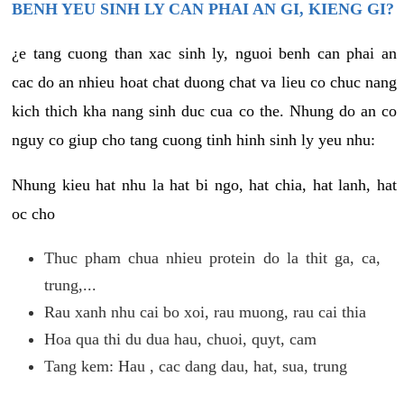
BENH YEU SINH LY CAN PHAI AN GI, KIENG GI?
¿e tang cuong than xac sinh ly, nguoi benh can phai an
cac do an nhieu hoat chat duong chat va lieu co chuc nang
kich thich kha nang sinh duc cua co the. Nhung do an co
nguy co giup cho tang cuong tinh hinh sinh ly yeu nhu:
Nhung kieu hat nhu la hat bi ngo, hat chia, hat lanh, hat
oc cho
Thuc pham chua nhieu protein do la thit ga, ca,
trung,...
Rau xanh nhu cai bo xoi, rau muong, rau cai thia
Hoa qua thi du dua hau, chuoi, quyt, cam
Tang kem: Hau , cac dang dau, hat, sua, trung