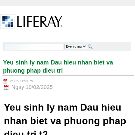
Skip to Content
Yeu sinh ly nam Dau hieu nhan biet va phuong phap
dieu tri - Welcome
Yeu sinh ly nam Dau hieu nhan biet va
phuong phap dieu tri
2/8/25 11:59 PM
Ngay 10/02/2025
Yeu sinh ly nam Dau hieu
nhan biet va phuong phap
dieu tri t2