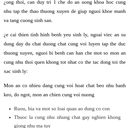
¿ong thoi, can duy tri 1 che do an uong khoa hoc cung
nhu tap the thao thuong xuyen de giup nguoi khoe manh
va tang cuong sinh san.
¿e cai thien tinh hinh benh yeu sinh ly, ngoai viec an su
dung day du chat duong chat cung voi luyen tap the duc
thuong xuyen, nguoi bi benh can han che mot so mon an
cung nhu thoi quen khong tot nhat co the tac dong toi the
xac sinh ly:
Mon an co nhieu dang cung voi hoat chat beo nhu banh
keo, do ngot, mon an chien cung voi nuong
Ruou, bia va mot so loai quan ao dung co con
Thuoc la cung nhu nhung chat gay nghien khong
giong nhu ma tuy