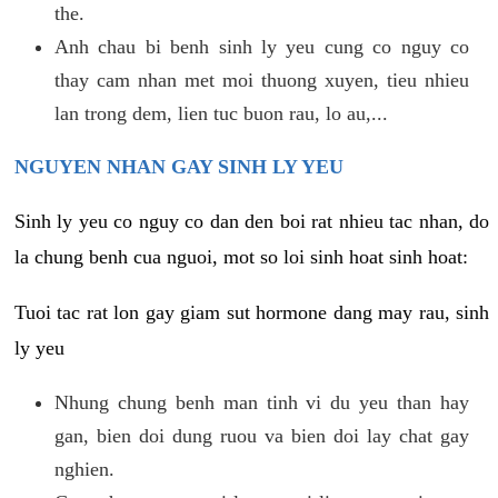
the.
Anh chau bi benh sinh ly yeu cung co nguy co
thay cam nhan met moi thuong xuyen, tieu nhieu
lan trong dem, lien tuc buon rau, lo au,...
NGUYEN NHAN GAY SINH LY YEU
Sinh ly yeu co nguy co dan den boi rat nhieu tac nhan, do
la chung benh cua nguoi, mot so loi sinh hoat sinh hoat:
Tuoi tac rat lon gay giam sut hormone dang may rau, sinh
ly yeu
Nhung chung benh man tinh vi du yeu than hay
gan, bien doi dung ruou va bien doi lay chat gay
nghien.