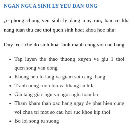
NGAN NGUA SINH LY YEU DAN ONG
¿e phong chong yeu sinh ly dang may rau, ban co kha
nang tuan thu cac thoi quen sinh hoat khoa hoc nhu:
Duy tri 1 che do sinh hoat lanh manh cung voi can bang
Tap luyen the thao thuong xuyen va giu 1 thoi
quen song van dong
Khong nen lo lang va giam sut cang thang
Tranh uong ruou bia va khang sinh la
Gia tang giac ngu va ngoi nghi toan bo
Tham kham than xac hang ngay de phat hien cung
voi chua tri mot so cau hoi suc khoe kip thoi
Bo loi song tu suong