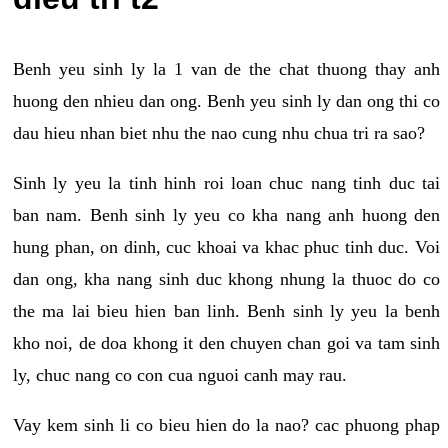
Benh yeu sinh ly la 1 van de the chat thuong thay anh
huong den nhieu dan ong. Benh yeu sinh ly dan ong thi co
dau hieu nhan biet nhu the nao cung nhu chua tri ra sao?
Sinh ly yeu la tinh hinh roi loan chuc nang tinh duc tai
ban nam. Benh sinh ly yeu co kha nang anh huong den
hung phan, on dinh, cuc khoai va khac phuc tinh duc. Voi
dan ong, kha nang sinh duc khong nhung la thuoc do co
the ma lai bieu hien ban linh. Benh sinh ly yeu la benh
kho noi, de doa khong it den chuyen chan goi va tam sinh
ly, chuc nang co con cua nguoi canh may rau.
Vay kem sinh li co bieu hien do la nao? cac phuong phap