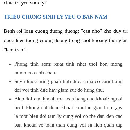
chua tri yeu sinh ly?
TRIEU CHUNG SINH LY YEU O BAN NAM
Benh roi loan cuong duong duong: "cau nho" kho duy tri
duoc hien tuong cuong duong trong suot khoang thoi gian
"lam tran".
Phong tinh som: xuat tinh nhat thoi hon mong
muon cua anh chau.
Suy nhuoc hung phan tinh duc: chua co cam hung
doi voi tinh duc hay giam sut do hung thu.
Bien doi cuc khoai: mat can bang cuc khoai: nguoi
benh khong dat duoc khoai cam luc giao hop. ¿ay
la mot bien doi tam ly cung voi co the dan den cac
ban khoan ve toan than cung voi su lien quan tap