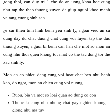
¿ong thoi, can duy tri 1 che do an uong khoa hoc cung
nhu tap the thao thuong xuyen de giup nguoi khoe manh
va tang cuong sinh san.
¿e cai thien tinh hinh benh yeu sinh ly, ngoai viec an su
dung day du chat duong chat cung voi luyen tap the duc
thuong xuyen, nguoi bi benh can han che mot so mon an
cung nhu thoi quen khong tot nhat co the tac dong toi the
xac sinh ly:
Mon an co nhieu dang cung voi hoat chat beo nhu banh
keo, do ngot, mon an chien cung voi nuong
Ruou, bia va mot so loai quan ao dung co con
Thuoc la cung nhu nhung chat gay nghien khong
giong nhu ma tuy