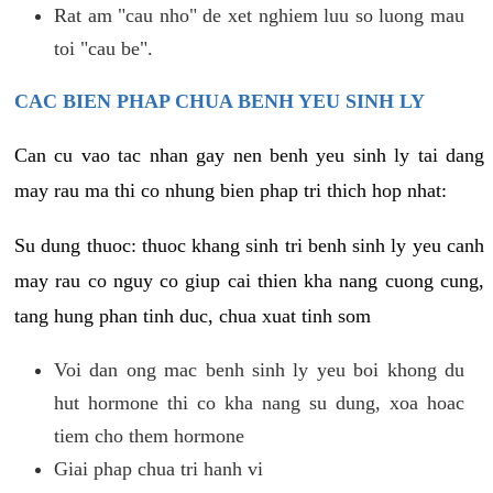
Rat am "cau nho" de xet nghiem luu so luong mau
toi "cau be".
CAC BIEN PHAP CHUA BENH YEU SINH LY
Can cu vao tac nhan gay nen benh yeu sinh ly tai dang
may rau ma thi co nhung bien phap tri thich hop nhat:
Su dung thuoc: thuoc khang sinh tri benh sinh ly yeu canh
may rau co nguy co giup cai thien kha nang cuong cung,
tang hung phan tinh duc, chua xuat tinh som
Voi dan ong mac benh sinh ly yeu boi khong du
hut hormone thi co kha nang su dung, xoa hoac
tiem cho them hormone
Giai phap chua tri hanh vi