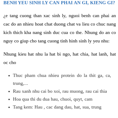
BENH YEU SINH LY CAN PHAI AN GI, KIENG GI?
¿e tang cuong than xac sinh ly, nguoi benh can phai an
cac do an nhieu hoat chat duong chat va lieu co chuc nang
kich thich kha nang sinh duc cua co the. Nhung do an co
nguy co giup cho tang cuong tinh hinh sinh ly yeu nhu:
Nhung kieu hat nhu la hat bi ngo, hat chia, hat lanh, hat
oc cho
Thuc pham chua nhieu protein do la thit ga, ca,
trung,...
Rau xanh nhu cai bo xoi, rau muong, rau cai thia
Hoa qua thi du dua hau, chuoi, quyt, cam
Tang kem: Hau , cac dang dau, hat, sua, trung