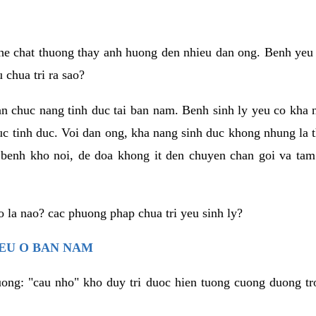
the chat thuong thay anh huong den nhieu dan ong. Benh yeu 
 chua tri ra sao?
loan chuc nang tinh duc tai ban nam. Benh sinh ly yeu co kh
uc tinh duc. Voi dan ong, kha nang sinh duc khong nhung la t
a benh kho noi, de doa khong it den chuyen chan goi va tam
o la nao? cac phuong phap chua tri yeu sinh ly?
YEU O BAN NAM
ong: "cau nho" kho duy tri duoc hien tuong cuong duong tr