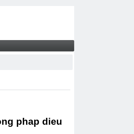
ong phap dieu