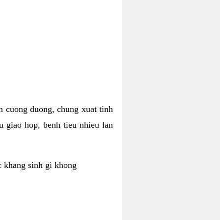
n cuong duong, chung xuat tinh
 giao hop, benh tieu nhieu lan
c khang sinh gi khong