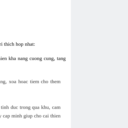
i thich hop nhat:
hien kha nang cuong cung, tang
ung, xoa hoac tiem cho them
n tinh duc trong qua khu, cam
uy cap minh giup cho cai thien