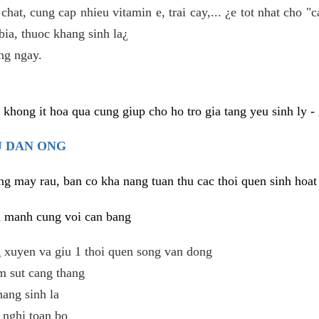
hat, cung cap nhieu vitamin e, trai cay,... ¿e tot nhat cho 
bia, thuoc khang sinh la¿
ng ngay.
 khong it hoa qua cung giup cho ho tro gia tang yeu sinh ly 
U DAN ONG
ng may rau, ban co kha nang tuan thu cac thoi quen sinh hoat
nh manh cung voi can bang
g xuyen va giu 1 thoi quen song van dong
m sut cang thang
ang sinh la
 nghi toan bo