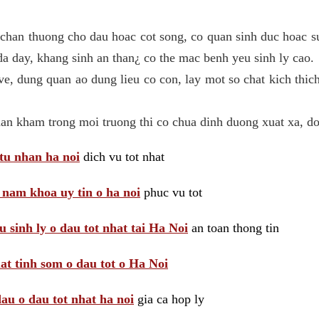
 chan thuong cho dau hoac cot song, co quan sinh duc hoac s
da day, khang sinh an than¿ co the mac benh yeu sinh ly cao.
e, dung quan ao dung lieu co con, lay mot so chat kich thic
han kham trong moi truong thi co chua dinh duong xuat xa, do
tu nhan ha noi
dich vu tot nhat
 nam khoa uy tin o ha noi
phuc vu tot
 sinh ly o dau tot nhat tai Ha Noi
an toan thong tin
at tinh som o dau tot o Ha Noi
au o dau tot nhat ha noi
gia ca hop ly