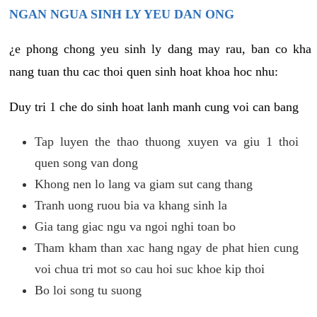
NGAN NGUA SINH LY YEU DAN ONG
¿e phong chong yeu sinh ly dang may rau, ban co kha
nang tuan thu cac thoi quen sinh hoat khoa hoc nhu:
Duy tri 1 che do sinh hoat lanh manh cung voi can bang
Tap luyen the thao thuong xuyen va giu 1 thoi
quen song van dong
Khong nen lo lang va giam sut cang thang
Tranh uong ruou bia va khang sinh la
Gia tang giac ngu va ngoi nghi toan bo
Tham kham than xac hang ngay de phat hien cung
voi chua tri mot so cau hoi suc khoe kip thoi
Bo loi song tu suong