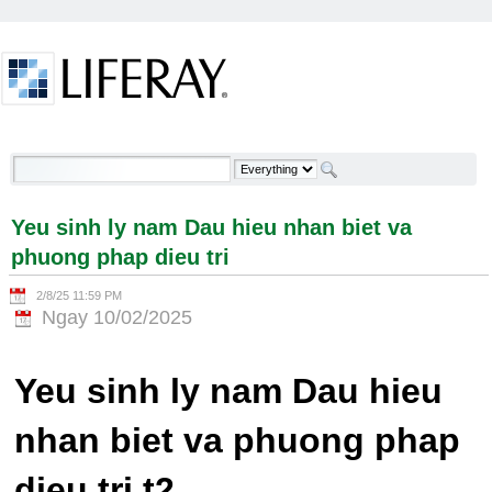
Skip to Content
Yeu sinh ly nam Dau hieu nhan biet va phuong phap
dieu tri - Welcome
Yeu sinh ly nam Dau hieu nhan biet va
phuong phap dieu tri
2/8/25 11:59 PM
Ngay 10/02/2025
Yeu sinh ly nam Dau hieu
nhan biet va phuong phap
dieu tri t2