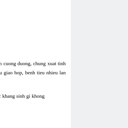
n cuong duong, chung xuat tinh
 giao hop, benh tieu nhieu lan
c khang sinh gi khong