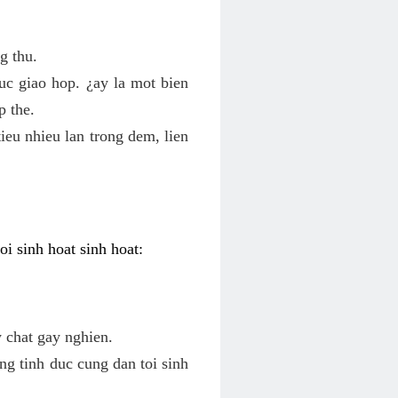
g thu.
uc giao hop. ¿ay la mot bien
p the.
eu nhieu lan trong dem, lien
oi sinh hoat sinh hoat:
 chat gay nghien.
ng tinh duc cung dan toi sinh