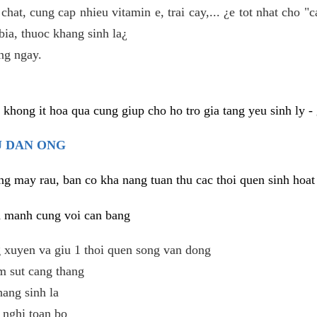
hat, cung cap nhieu vitamin e, trai cay,... ¿e tot nhat cho 
bia, thuoc khang sinh la¿
ng ngay.
 khong it hoa qua cung giup cho ho tro gia tang yeu sinh ly 
U DAN ONG
ng may rau, ban co kha nang tuan thu cac thoi quen sinh hoat
nh manh cung voi can bang
g xuyen va giu 1 thoi quen song van dong
m sut cang thang
ang sinh la
 nghi toan bo