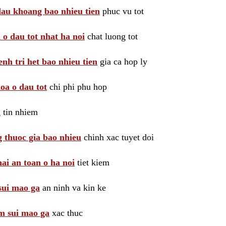
dau khoang bao nhieu tien
phuc vu tot
 o dau tot nhat ha noi
chat luong tot
nh tri het bao nhieu tien
gia ca hop ly
a o dau tot
chi phi phu hop
i
tin nhiem
g thuoc gia bao nhieu
chinh xac tuyet doi
hai an toan o ha noi
tiet kiem
sui mao ga
an ninh va kin ke
em sui mao ga
xac thuc