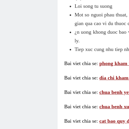
Loi song tu suong
Mot so nguoi phau thuat,
gian qua cao vi du thuoc 
¿n uong khong duoc bao v
ly.
Tiep xuc cung nhu tiep n
Bai viet chia se:
phong kham 
Bai viet chia se:
dia chi kham
Bai viet chia se:
chua benh yeu
Bai viet chia se:
chua benh xu
Bai viet chia se:
cat bao quy d