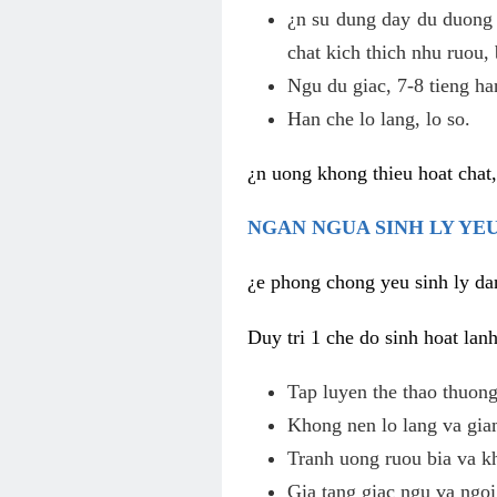
¿n su dung day du duong c
chat kich thich nhu ruou, 
Ngu du giac, 7-8 tieng ha
Han che lo lang, lo so.
¿n uong khong thieu hoat chat,
NGAN NGUA SINH LY YE
¿e phong chong yeu sinh ly da
Duy tri 1 che do sinh hoat la
Tap luyen the thao thuon
Khong nen lo lang va gia
Tranh uong ruou bia va kh
Gia tang giac ngu va ngoi