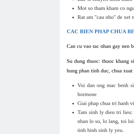
Mot so tham kham co nguy
Rat am "cau nho" de xet 
CAC BIEN PHAP CHUA BE
Can cu vao tac nhan gay nen be
Su dung thuoc: thuoc khang si
hung phan tinh duc, chua xuat
Voi dan ong mac benh si
hormone
Giai phap chua tri hanh v
Tam sinh ly dieu tri lieu
nhan lo so, lo lang, toi l
tinh hinh sinh ly yeu.