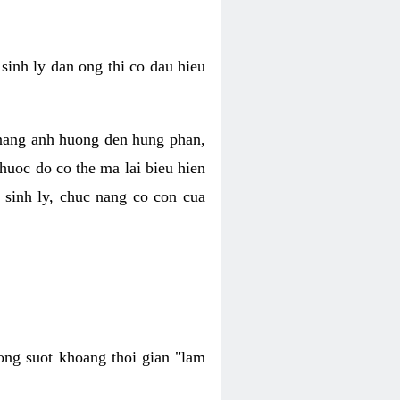
sinh ly dan ong thi co dau hieu
a nang anh huong den hung phan,
huoc do co the ma lai bieu hien
 sinh ly, chuc nang co con cua
ong suot khoang thoi gian "lam