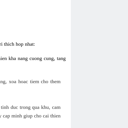
i thich hop nhat:
hien kha nang cuong cung, tang
ung, xoa hoac tiem cho them
n tinh duc trong qua khu, cam
uy cap minh giup cho cai thien