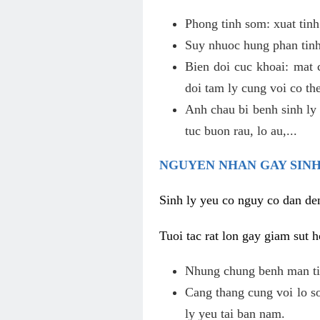
Phong tinh som: xuat tin
Suy nhuoc hung phan tinh
Bien doi cuc khoai: mat 
doi tam ly cung voi co th
Anh chau bi benh sinh ly
tuc buon rau, lo au,...
NGUYEN NHAN GAY SINH
Sinh ly yeu co nguy co dan den
Tuoi tac rat lon gay giam sut 
Nhung chung benh man tin
Cang thang cung voi lo so
ly yeu tai ban nam.