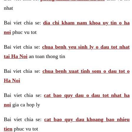
nhat
Bai viet chia se:
dia chi kham nam khoa uy tin o ha
noi
phuc vu tot
Bai viet chia se:
chua benh yeu sinh ly o dau tot nhat
tai Ha Noi
an toan thong tin
Bai viet chia se:
chua benh xuat tinh som o dau tot o
Ha Noi
Bai viet chia se:
cat bao quy dau o dau tot nhat ha
noi
gia ca hop ly
Bai viet chia se:
cat bao quy dau khoang bao nhieu
tien
phuc vu tot