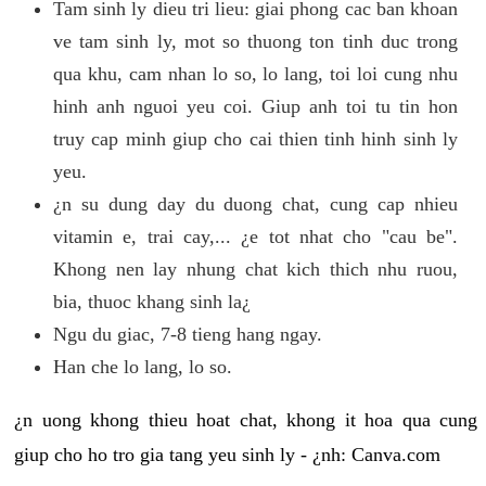
Tam sinh ly dieu tri lieu: giai phong cac ban khoan
ve tam sinh ly, mot so thuong ton tinh duc trong
qua khu, cam nhan lo so, lo lang, toi loi cung nhu
hinh anh nguoi yeu coi. Giup anh toi tu tin hon
truy cap minh giup cho cai thien tinh hinh sinh ly
yeu.
¿n su dung day du duong chat, cung cap nhieu
vitamin e, trai cay,... ¿e tot nhat cho "cau be".
Khong nen lay nhung chat kich thich nhu ruou,
bia, thuoc khang sinh la¿
Ngu du giac, 7-8 tieng hang ngay.
Han che lo lang, lo so.
¿n uong khong thieu hoat chat, khong it hoa qua cung
giup cho ho tro gia tang yeu sinh ly - ¿nh: Canva.com