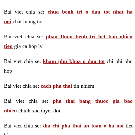
Bai viet chia se:
chua benh tri o dau tot nhat ha
noi
chat luong tot
Bai viet chia se:
phau thuat benh tri het bao nhieu
tien
gia ca hop ly
Bai viet chia se:
kham phu khoa o dau tot
chi phi phu
hop
Bai viet chia se:
cach pha thai
tin nhiem
Bai viet chia se:
pha thai bang thuoc gia bao
nhieu
chinh xac tuyet doi
Bai viet chia se:
dia chi pha thai an toan o ha noi
tiet