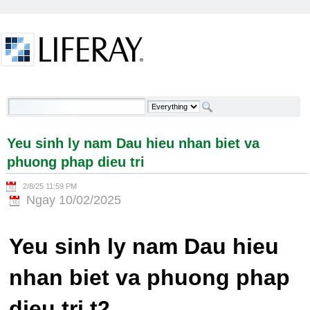
Skip to Content
Yeu sinh ly nam Dau hieu nhan biet va phuong phap
dieu tri - Welcome
Yeu sinh ly nam Dau hieu nhan biet va
phuong phap dieu tri
2/8/25 11:59 PM
Ngay 10/02/2025
Yeu sinh ly nam Dau hieu
nhan biet va phuong phap
dieu tri t2