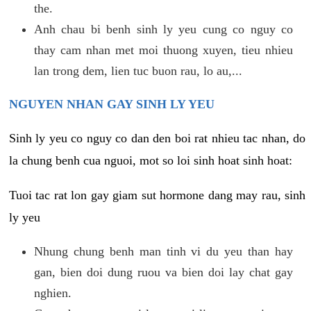
the.
Anh chau bi benh sinh ly yeu cung co nguy co
thay cam nhan met moi thuong xuyen, tieu nhieu
lan trong dem, lien tuc buon rau, lo au,...
NGUYEN NHAN GAY SINH LY YEU
Sinh ly yeu co nguy co dan den boi rat nhieu tac nhan, do
la chung benh cua nguoi, mot so loi sinh hoat sinh hoat:
Tuoi tac rat lon gay giam sut hormone dang may rau, sinh
ly yeu
Nhung chung benh man tinh vi du yeu than hay
gan, bien doi dung ruou va bien doi lay chat gay
nghien.