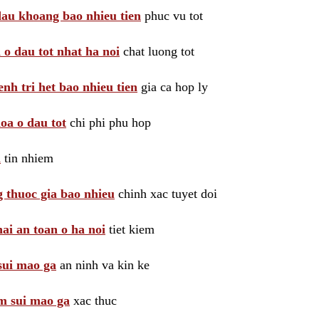
dau khoang bao nhieu tien
phuc vu tot
 o dau tot nhat ha noi
chat luong tot
nh tri het bao nhieu tien
gia ca hop ly
a o dau tot
chi phi phu hop
i
tin nhiem
g thuoc gia bao nhieu
chinh xac tuyet doi
hai an toan o ha noi
tiet kiem
sui mao ga
an ninh va kin ke
em sui mao ga
xac thuc