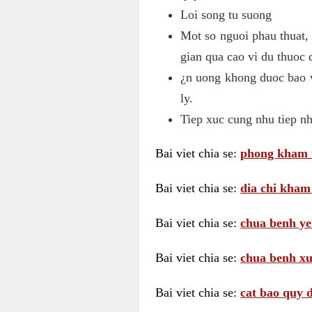
Loi song tu suong
Mot so nguoi phau thuat,
gian qua cao vi du thuoc 
¿n uong khong duoc bao v
ly.
Tiep xuc cung nhu tiep n
Bai viet chia se:
phong kham 
Bai viet chia se:
dia chi kham
Bai viet chia se:
chua benh yeu
Bai viet chia se:
chua benh xu
Bai viet chia se:
cat bao quy d