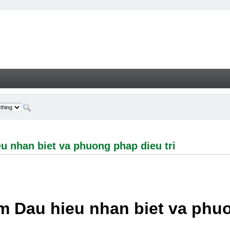
an biet va phuong phap dieu tri - Welcome
u nhan biet va phuong phap dieu tri
am Dau hieu nhan biet va phu