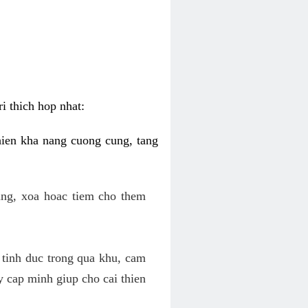
i thich hop nhat:
hien kha nang cuong cung, tang
ung, xoa hoac tiem cho them
n tinh duc trong qua khu, cam
uy cap minh giup cho cai thien