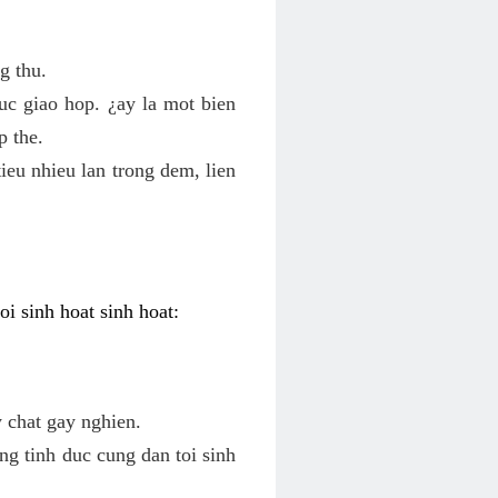
g thu.
uc giao hop. ¿ay la mot bien
p the.
eu nhieu lan trong dem, lien
oi sinh hoat sinh hoat:
 chat gay nghien.
ng tinh duc cung dan toi sinh