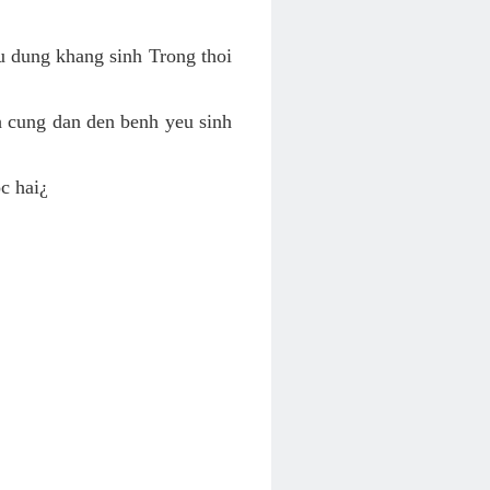
u dung khang sinh Trong thoi
h cung dan den benh yeu sinh
c hai¿