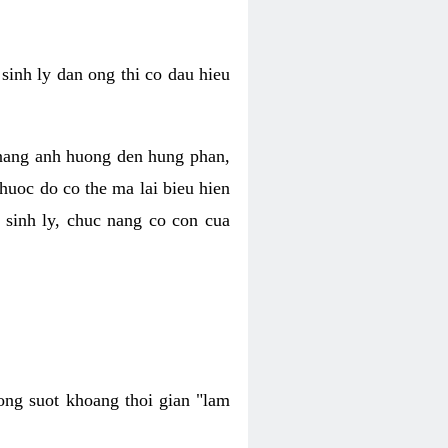
sinh ly dan ong thi co dau hieu
a nang anh huong den hung phan,
huoc do co the ma lai bieu hien
 sinh ly, chuc nang co con cua
ong suot khoang thoi gian "lam