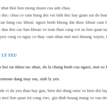
h nhat thoi hon mong muon cua anh chau.
 duc: chua co cam hung doi voi tinh duc hay giam sut do hun
can bang cuc khoai: nguoi benh khong dat duoc khoai cam l
e dan den cac ban khoan ve toan than cung voi su lien quan ta
 yeu cung co nguy co thay cam nhan met moi thuong xuyen, ti
 LY YEU
 boi rat nhieu tac nhan, do la chung benh cua nguoi, mot so l
hormone dang may rau, sinh ly yeu
h vi du yeu than hay gan, bien doi dung ruou va bien doi lay
 moi lien quan toi cong viec, gia dinh hoang mang ve van do