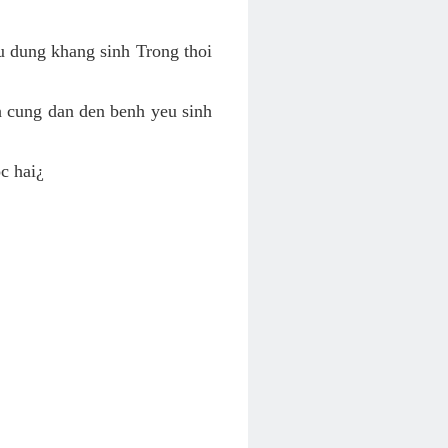
u dung khang sinh Trong thoi
h cung dan den benh yeu sinh
c hai¿