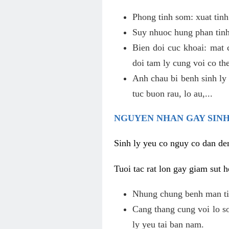
Phong tinh som: xuat tin
Suy nhuoc hung phan tinh
Bien doi cuc khoai: mat 
doi tam ly cung voi co th
Anh chau bi benh sinh ly
tuc buon rau, lo au,...
NGUYEN NHAN GAY SINH
Sinh ly yeu co nguy co dan den
Tuoi tac rat lon gay giam sut 
Nhung chung benh man tin
Cang thang cung voi lo so
ly yeu tai ban nam.