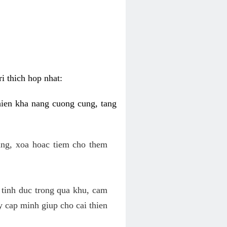
i thich hop nhat:
hien kha nang cuong cung, tang
ung, xoa hoac tiem cho them
n tinh duc trong qua khu, cam
uy cap minh giup cho cai thien