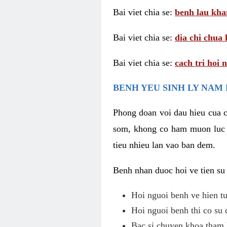
Bai viet chia se:
benh lau kh
Bai viet chia se:
dia chi chua 
Bai viet chia se:
cach tri hoi 
BENH YEU SINH LY NAM
Phong doan voi dau hieu cua 
som, khong co ham muon luc g
tieu nhieu lan vao ban dem.
Benh nhan duoc hoi ve tien su
Hoi nguoi benh ve hien tu
Hoi nguoi benh thi co su 
Bac si chuyen khoa tham 