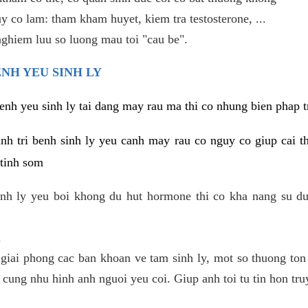
 co lam: tham kham huyet, kiem tra testosterone, ...
nghiem luu so luong mau toi "cau be".
NH YEU SINH LY
nh yeu sinh ly tai dang may rau ma thi co nhung bien phap tr
nh tri benh sinh ly yeu canh may rau co nguy co giup cai t
 tinh som
nh ly yeu boi khong du hut hormone thi co kha nang su d
i
: giai phong cac ban khoan ve tam sinh ly, mot so thuong to
oi cung nhu hinh anh nguoi yeu coi. Giup anh toi tu tin hon tr