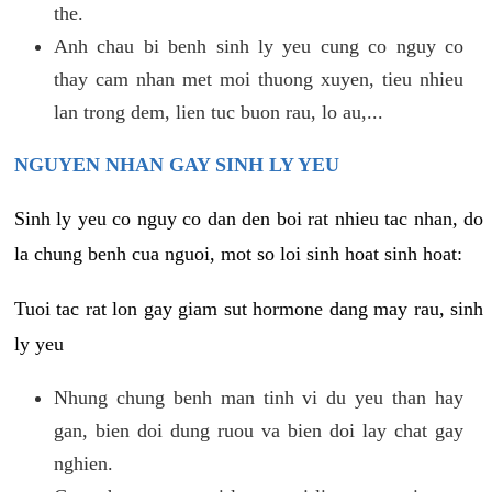
the.
Anh chau bi benh sinh ly yeu cung co nguy co
thay cam nhan met moi thuong xuyen, tieu nhieu
lan trong dem, lien tuc buon rau, lo au,...
NGUYEN NHAN GAY SINH LY YEU
Sinh ly yeu co nguy co dan den boi rat nhieu tac nhan, do
la chung benh cua nguoi, mot so loi sinh hoat sinh hoat:
Tuoi tac rat lon gay giam sut hormone dang may rau, sinh
ly yeu
Nhung chung benh man tinh vi du yeu than hay
gan, bien doi dung ruou va bien doi lay chat gay
nghien.