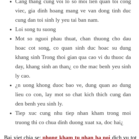
Cang thang cung voi lo so moi lien quan toi cong
viec, gia dinh hoang mang ve van dong tinh duc
cung dan toi sinh ly yeu tai ban nam.
Loi song tu suong
Mot so nguoi phau thuat, chan thuong cho dau
hoac cot song, co quan sinh duc hoac su dung
khang sinh Trong thoi gian qua cao vi du thuoc da
day, khang sinh an than¿ co the mac benh yeu sinh
ly cao.
¿n uong khong duoc bao ve, dung quan ao dung
lieu co con, lay mot so chat kich thich cung dan
den benh yeu sinh ly.
Tiep xuc cung nhu tiep nhan kham trong moi
truong thi co chua dinh duong xuat xa, doc hai¿
Bai viet chia se:
phong kham tu nhan ha noi
dich vu tot