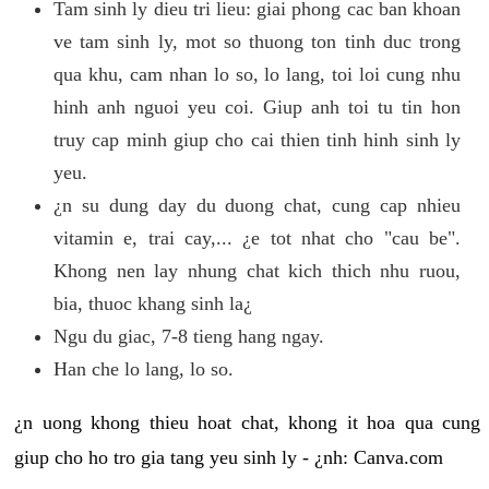
Tam sinh ly dieu tri lieu: giai phong cac ban khoan
ve tam sinh ly, mot so thuong ton tinh duc trong
qua khu, cam nhan lo so, lo lang, toi loi cung nhu
hinh anh nguoi yeu coi. Giup anh toi tu tin hon
truy cap minh giup cho cai thien tinh hinh sinh ly
yeu.
¿n su dung day du duong chat, cung cap nhieu
vitamin e, trai cay,... ¿e tot nhat cho "cau be".
Khong nen lay nhung chat kich thich nhu ruou,
bia, thuoc khang sinh la¿
Ngu du giac, 7-8 tieng hang ngay.
Han che lo lang, lo so.
¿n uong khong thieu hoat chat, khong it hoa qua cung
giup cho ho tro gia tang yeu sinh ly - ¿nh: Canva.com