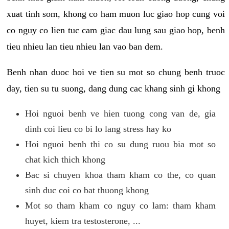
xuat tinh som, khong co ham muon luc giao hop cung voi
co nguy co lien tuc cam giac dau lung sau giao hop, benh
tieu nhieu lan tieu nhieu lan vao ban dem.
Benh nhan duoc hoi ve tien su mot so chung benh truoc
day, tien su tu suong, dang dung cac khang sinh gi khong
Hoi nguoi benh ve hien tuong cong van de, gia
dinh coi lieu co bi lo lang stress hay ko
Hoi nguoi benh thi co su dung ruou bia mot so
chat kich thich khong
Bac si chuyen khoa tham kham co the, co quan
sinh duc coi co bat thuong khong
Mot so tham kham co nguy co lam: tham kham
huyet, kiem tra testosterone, ...