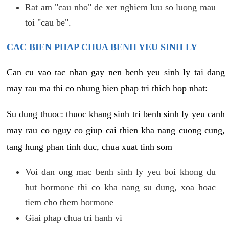
Rat am "cau nho" de xet nghiem luu so luong mau
toi "cau be".
CAC BIEN PHAP CHUA BENH YEU SINH LY
Can cu vao tac nhan gay nen benh yeu sinh ly tai dang
may rau ma thi co nhung bien phap tri thich hop nhat:
Su dung thuoc: thuoc khang sinh tri benh sinh ly yeu canh
may rau co nguy co giup cai thien kha nang cuong cung,
tang hung phan tinh duc, chua xuat tinh som
Voi dan ong mac benh sinh ly yeu boi khong du
hut hormone thi co kha nang su dung, xoa hoac
tiem cho them hormone
Giai phap chua tri hanh vi