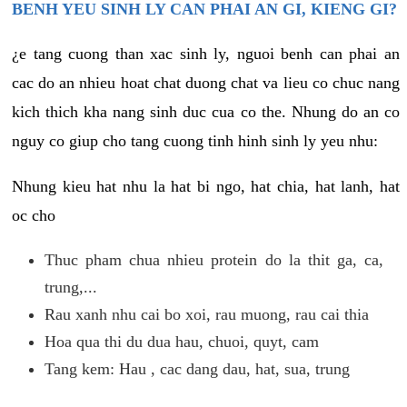
BENH YEU SINH LY CAN PHAI AN GI, KIENG GI?
¿e tang cuong than xac sinh ly, nguoi benh can phai an
cac do an nhieu hoat chat duong chat va lieu co chuc nang
kich thich kha nang sinh duc cua co the. Nhung do an co
nguy co giup cho tang cuong tinh hinh sinh ly yeu nhu:
Nhung kieu hat nhu la hat bi ngo, hat chia, hat lanh, hat
oc cho
Thuc pham chua nhieu protein do la thit ga, ca,
trung,...
Rau xanh nhu cai bo xoi, rau muong, rau cai thia
Hoa qua thi du dua hau, chuoi, quyt, cam
Tang kem: Hau , cac dang dau, hat, sua, trung