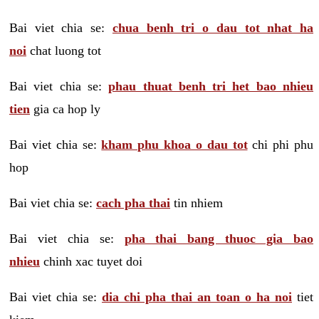
Bai viet chia se:
chua benh tri o dau tot nhat ha
noi
chat luong tot
Bai viet chia se:
phau thuat benh tri het bao nhieu
tien
gia ca hop ly
Bai viet chia se:
kham phu khoa o dau tot
chi phi phu
hop
Bai viet chia se:
cach pha thai
tin nhiem
Bai viet chia se:
pha thai bang thuoc gia bao
nhieu
chinh xac tuyet doi
Bai viet chia se:
dia chi pha thai an toan o ha noi
tiet