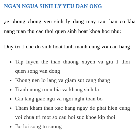
NGAN NGUA SINH LY YEU DAN ONG
¿e phong chong yeu sinh ly dang may rau, ban co kha
nang tuan thu cac thoi quen sinh hoat khoa hoc nhu:
Duy tri 1 che do sinh hoat lanh manh cung voi can bang
Tap luyen the thao thuong xuyen va giu 1 thoi
quen song van dong
Khong nen lo lang va giam sut cang thang
Tranh uong ruou bia va khang sinh la
Gia tang giac ngu va ngoi nghi toan bo
Tham kham than xac hang ngay de phat hien cung
voi chua tri mot so cau hoi suc khoe kip thoi
Bo loi song tu suong