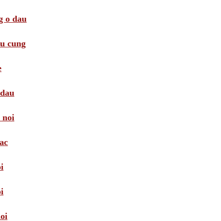
g o dau
tu cung
e
 dau
 noi
ac
i
i
oi