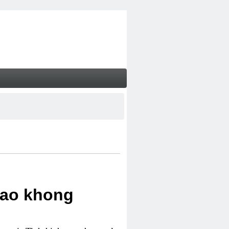
sao khong