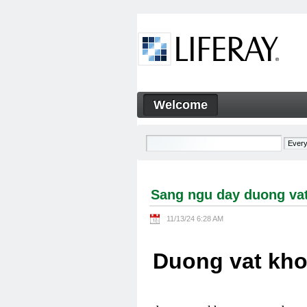
Skip to Content
Welcome
Sang ngu day duong vat kho
Navigation
Sang ngu day duong vat
11/13/24 6:28 AM
Duong vat kh