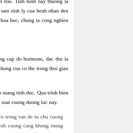
 trai. Tinh hinh nay thuong la
 tam sinh ly cua benh nhan den
khoa hoc, chung ta cong nghien
ong cap do hormone, dac thu la
hong cua co the trong thoi gian
h mang tinh duc. Qua trinh bien
c suat cuong duong luc nay.
ro trong van de tu chu cuong
trinh cuong cung khong mong