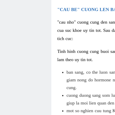
"CAU BE" CUONG LEN B
"cau nho" cuong cung den sang
cua suc khoe uy tin tot. Sau
tich cuc:
Tinh hinh cuong cung buoi sa
lam theo uy tin tot.
ban sang, co the luon san
giam nong do hormone no
cung.
cuong duong sang som lu
giup la moi lien quan den
mot so nghien cuu tung 