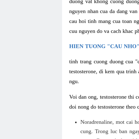
duong vat khong cuong duong 
nguyen nhan cua da dang van 
cau hoi tinh mang cua toan n
cuu nguyen do va cach khac ph
HIEN TUONG "CAU NHO"
tinh trang cuong duong cua "
testosterone, di kem qua trin
ngu.
Voi dan ong, testosterone thi 
doi nong do testosterone theo 
Noradrenaline, mot cai h
cung. Trong luc ban nga