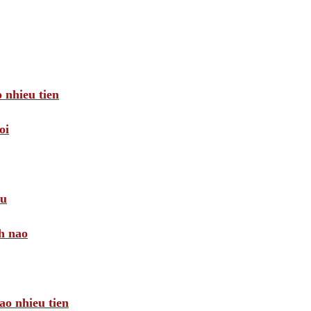
 nhieu tien
oi
au
h nao
ao nhieu tien