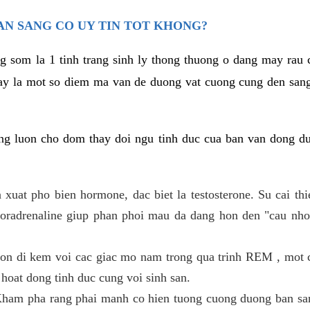
AN SANG CO UY TIN TOT KHONG?
 som la 1 tinh trang sinh ly thong thuong o dang may rau c
 day la mot so diem ma van de duong vat cuong cung den sa
ng luon cho dom thay doi ngu tinh duc cua ban van dong d
 xuat pho bien hormone, dac biet la testosterone. Su cai th
radrenaline giup phan phoi mau da dang hon den "cau nho
on di kem voi cac giac mo nam trong qua trinh REM , mot 
 hoat dong tinh duc cung voi sinh san.
Kham pha rang phai manh co hien tuong cuong duong ban sa