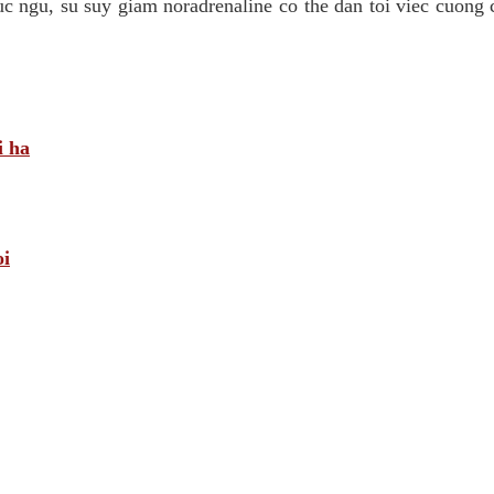
uc ngu, su suy giam noradrenaline co the dan toi viec cuong 
i ha
oi