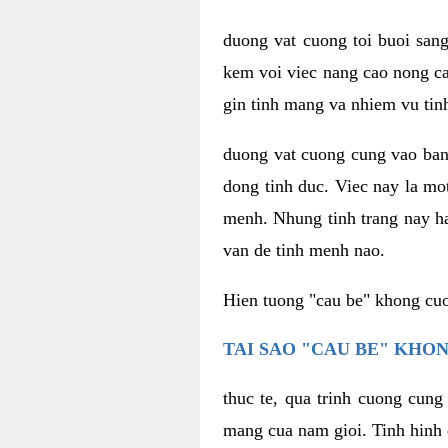
duong vat cuong toi buoi san
kem voi viec nang cao nong ca
gin tinh mang va nhiem vu tin
duong vat cuong cung vao ban 
dong tinh duc. Viec nay la mot
menh. Nhung tinh trang nay ha
van de tinh menh nao.
Hien tuong "cau be" khong cuon
TAI SAO "CAU BE" KHO
thuc te, qua trinh cuong cun
mang cua nam gioi. Tinh hinh 