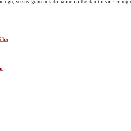
uc ngu, su suy giam noradrenaline co the dan toi viec cuong 
i ha
oi