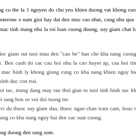
ong co the la 1 nguyen do chu yeu khien duong vat khong cu
osterone o nam gioi hay dat den muc cao nhat, cung nhu qua
 mac tinh mang nhu la roi loan cuong duong, suy giam chat lu
iec giam sut tuoi mau den "cau be" han che kha nang cuong
i. Ben canh do cac cau hoi nhu la cao huyet ap, cau hoi t
 mac binh ly khong giong cung co kha nang khien nguy hi
sinh duc con trai.
i tac, mang dang may rau thoi gian to tuoi tinh hinh suc kh
i sang hon so voi doi tuong tre.
 vi du thuoc suy giam dau, thuoc ngan chan tram cam, hoac
 cung co kha nang nguy hai den xac suat cuong.
ong duong den sang som.