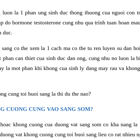
g luon la 1 phan ung sinh duc thong thuong cua nguoi con t
p do hormone testosterone cung nhu qua trinh tuan hoan mau u
h duc.
sang co the xem la 1 cach ma co the tu ren luyen su dan ho
 phan can thiet cua sinh duc dan ong, cung nhu no luon la bi
y la mot phan khi khong cua sinh ly dang may rau va khong 
g cung toi buoi sang la thi du the nao?
NG CUONG CUNG VAO SANG SOM?
g hoac khong cuong cua duong vat sang som co kha nang la 
duong vat khong cuong cung toi buoi sang lieu co rat nhieu 