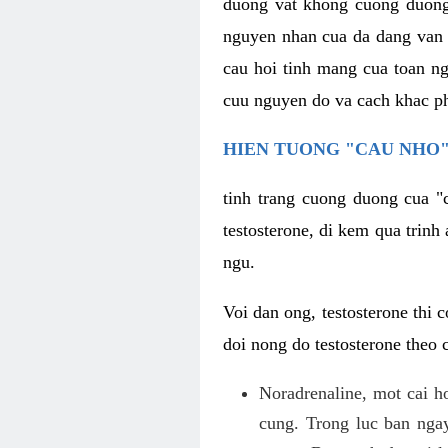
duong vat khong cuong duong 
nguyen nhan cua da dang van 
cau hoi tinh mang cua toan n
cuu nguyen do va cach khac ph
HIEN TUONG "CAU NHO"
tinh trang cuong duong cua "
testosterone, di kem qua trin
ngu.
Voi dan ong, testosterone thi 
doi nong do testosterone theo 
Noradrenaline, mot cai h
cung. Trong luc ban nga