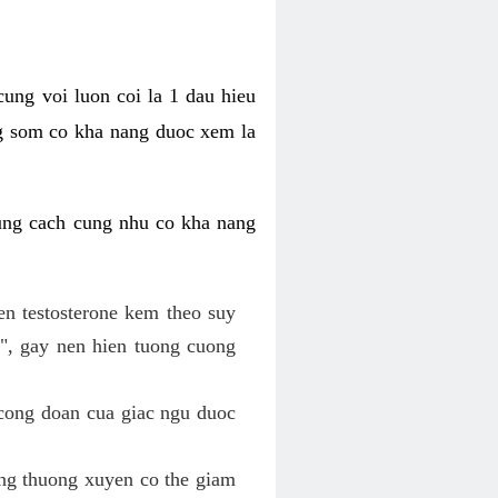
ung voi luon coi la 1 dau hieu
ng som co kha nang duoc xem la
ung cach cung nhu co kha nang
ien testosterone kem theo suy
", gay nen hien tuong cuong
cong doan cua giac ngu duoc
ng thuong xuyen co the giam