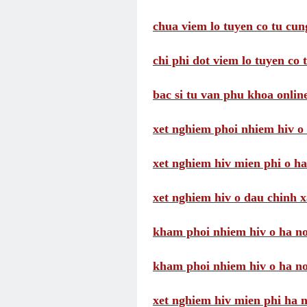
chua viem lo tuyen co tu cun
chi phi dot viem lo tuyen co 
bac si tu van phu khoa onlin
xet nghiem phoi nhiem hiv o
xet nghiem hiv mien phi o ha
xet nghiem hiv o dau chinh x
kham phoi nhiem hiv o ha no
kham phoi nhiem hiv o ha no
xet nghiem hiv mien phi ha n