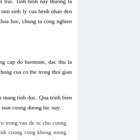
 trai. Tinh hinh nay thuong la
 tam sinh ly cua benh nhan den
khoa hoc, chung ta cong nghien
ong cap do hormone, dac thu la
hong cua co the trong thoi gian
h mang tinh duc. Qua trinh bien
c suat cuong duong luc nay.
ro trong van de tu chu cuong
trinh cuong cung khong mong