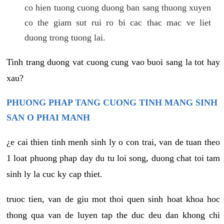
co hien tuong cuong duong ban sang thuong xuyen
co the giam sut rui ro bi cac thac mac ve liet
duong trong tuong lai.
Tinh trang duong vat cuong cung vao buoi sang la tot hay
xau?
PHUONG PHAP TANG CUONG TINH MANG SINH
SAN O PHAI MANH
¿e cai thien tinh menh sinh ly o con trai, van de tuan theo
1 loat phuong phap day du tu loi song, duong chat toi tam
sinh ly la cuc ky cap thiet.
truoc tien, van de giu mot thoi quen sinh hoat khoa hoc
thong qua van de luyen tap the duc deu dan khong chi