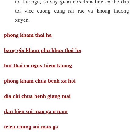
toi luc ngu, su suy giam noradrenaline co the dan
toi viec cuong cung rai rac va khong thuong
xuyen.
phong kham thai ha
bang gia kham phu khoa thai ha
hut thai co nguy hiem khong
phong kham chua benh xa hoi
dia chi chua benh giang mai
dau hieu sui mao ga o nam
trieu chung sui mao ga