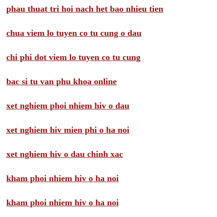
phau thuat tri hoi nach het bao nhieu tien
chua viem lo tuyen co tu cung o dau
chi phi dot viem lo tuyen co tu cung
bac si tu van phu khoa online
xet nghiem phoi nhiem hiv o dau
xet nghiem hiv mien phi o ha noi
xet nghiem hiv o dau chinh xac
kham phoi nhiem hiv o ha noi
kham phoi nhiem hiv o ha noi