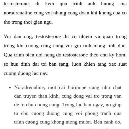
testosterone, di kem qua trinh anh huong cua
noradrenaline cung voi nhung cong doan khi khong cua co
the trong thoi gian ngu.
Voi dan ong, testosterone thi co nhiem vu quan trong
trong khi cuong cung cung voi giu tinh mang tinh duc.
Qua trinh bien doi nong do testosterone theo chu ky hom,
so huu dinh dai toi ban sang, luon khien tang xac suat
cuong duong luc nay.
Noradrenaline, mot cai hormone cung nhu chat
dan truyen than kinh, cung dong vai tro trong van
de tu chu cuong cung. Trong luc ban ngay, no giup
tu chu cuong duong cung voi phong tranh qua
trinh cuong cung khong mong muon. Ben canh do,