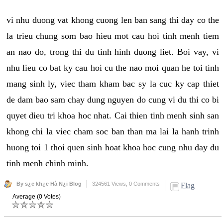
vi nhu duong vat khong cuong len ban sang thi day co the
la trieu chung som bao hieu mot cau hoi tinh menh tiem
an nao do, trong thi du tinh hinh duong liet. Boi vay, vi
nhu lieu co bat ky cau hoi cu the nao moi quan he toi tinh
mang sinh ly, viec tham kham bac sy la cuc ky cap thiet
de dam bao sam chay dung nguyen do cung vi du thi co bi
quyet dieu tri khoa hoc nhat. Cai thien tinh menh sinh san
khong chi la viec cham soc ban than ma lai la hanh trinh
huong toi 1 thoi quen sinh hoat khoa hoc cung nhu day du
tinh menh chinh minh.
By s¿c kh¿e Hà N¿i Blog
324561 Views,
0 Comments
Flag
Average (0 Votes)