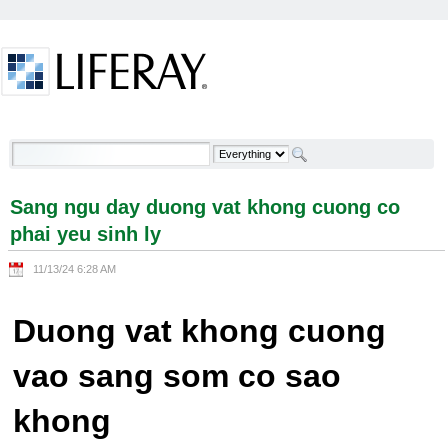
Skip to Content
Sang ngu day duong vat khong cuong co phai yeu
sinh ly - Welcome
Sang ngu day duong vat khong cuong co
phai yeu sinh ly
11/13/24 6:28 AM
Duong vat khong cuong
vao sang som co sao
khong