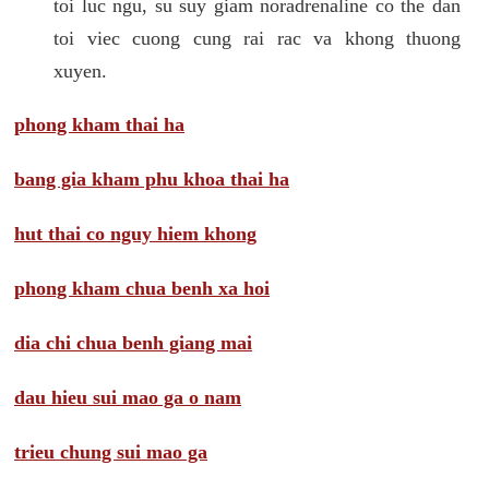
toi luc ngu, su suy giam noradrenaline co the dan
toi viec cuong cung rai rac va khong thuong
xuyen.
phong kham thai ha
bang gia kham phu khoa thai ha
hut thai co nguy hiem khong
phong kham chua benh xa hoi
dia chi chua benh giang mai
dau hieu sui mao ga o nam
trieu chung sui mao ga