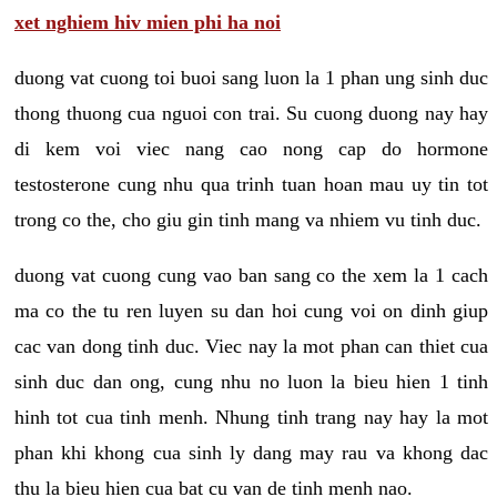
xet nghiem hiv mien phi ha noi
duong vat cuong toi buoi sang luon la 1 phan ung sinh duc
thong thuong cua nguoi con trai. Su cuong duong nay hay
di kem voi viec nang cao nong cap do hormone
testosterone cung nhu qua trinh tuan hoan mau uy tin tot
trong co the, cho giu gin tinh mang va nhiem vu tinh duc.
duong vat cuong cung vao ban sang co the xem la 1 cach
ma co the tu ren luyen su dan hoi cung voi on dinh giup
cac van dong tinh duc. Viec nay la mot phan can thiet cua
sinh duc dan ong, cung nhu no luon la bieu hien 1 tinh
hinh tot cua tinh menh. Nhung tinh trang nay hay la mot
phan khi khong cua sinh ly dang may rau va khong dac
thu la bieu hien cua bat cu van de tinh menh nao.