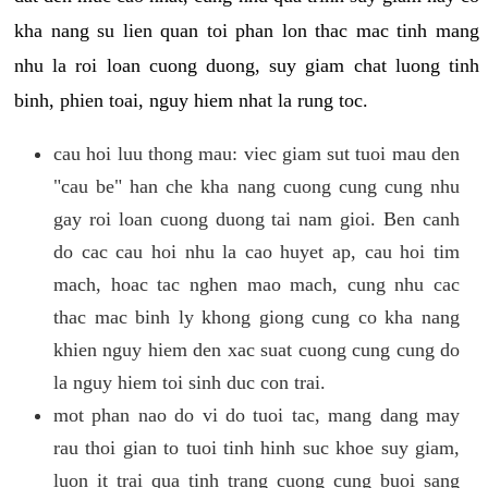
kha nang su lien quan toi phan lon thac mac tinh mang
nhu la roi loan cuong duong, suy giam chat luong tinh
binh, phien toai, nguy hiem nhat la rung toc.
cau hoi luu thong mau: viec giam sut tuoi mau den
"cau be" han che kha nang cuong cung cung nhu
gay roi loan cuong duong tai nam gioi. Ben canh
do cac cau hoi nhu la cao huyet ap, cau hoi tim
mach, hoac tac nghen mao mach, cung nhu cac
thac mac binh ly khong giong cung co kha nang
khien nguy hiem den xac suat cuong cung cung do
la nguy hiem toi sinh duc con trai.
mot phan nao do vi do tuoi tac, mang dang may
rau thoi gian to tuoi tinh hinh suc khoe suy giam,
luon it trai qua tinh trang cuong cung buoi sang