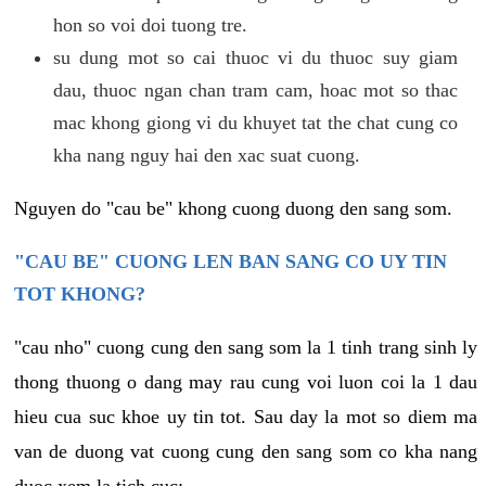
hon so voi doi tuong tre.
su dung mot so cai thuoc vi du thuoc suy giam
dau, thuoc ngan chan tram cam, hoac mot so thac
mac khong giong vi du khuyet tat the chat cung co
kha nang nguy hai den xac suat cuong.
Nguyen do "cau be" khong cuong duong den sang som.
"CAU BE" CUONG LEN BAN SANG CO UY TIN
TOT KHONG?
"cau nho" cuong cung den sang som la 1 tinh trang sinh ly
thong thuong o dang may rau cung voi luon coi la 1 dau
hieu cua suc khoe uy tin tot. Sau day la mot so diem ma
van de duong vat cuong cung den sang som co kha nang