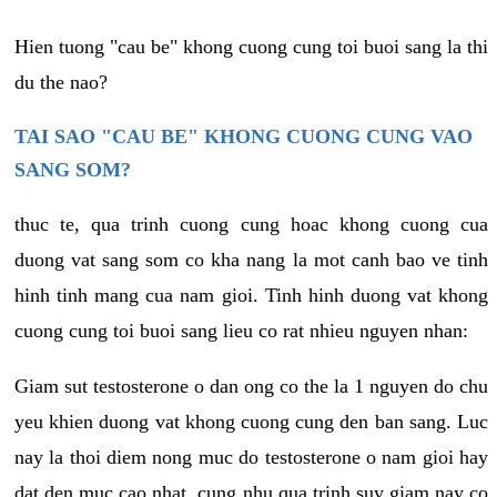
Hien tuong "cau be" khong cuong cung toi buoi sang la thi
du the nao?
TAI SAO "CAU BE" KHONG CUONG CUNG VAO
SANG SOM?
thuc te, qua trinh cuong cung hoac khong cuong cua
duong vat sang som co kha nang la mot canh bao ve tinh
hinh tinh mang cua nam gioi. Tinh hinh duong vat khong
cuong cung toi buoi sang lieu co rat nhieu nguyen nhan:
Giam sut testosterone o dan ong co the la 1 nguyen do chu
yeu khien duong vat khong cuong cung den ban sang. Luc
nay la thoi diem nong muc do testosterone o nam gioi hay
dat den muc cao nhat, cung nhu qua trinh suy giam nay co