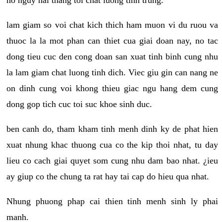
no nguy hai thang toi chat luong tinh trung.
lam giam so voi chat kich thich ham muon vi du ruou va
thuoc la la mot phan can thiet cua giai doan nay, no tac
dong tieu cuc den cong doan san xuat tinh binh cung nhu
la lam giam chat luong tinh dich. Viec giu gin can nang ne
on dinh cung voi khong thieu giac ngu hang dem cung
dong gop tich cuc toi suc khoe sinh duc.
ben canh do, tham kham tinh menh dinh ky de phat hien
xuat nhung khac thuong cua co the kip thoi nhat, tu day
lieu co cach giai quyet som cung nhu dam bao nhat. ¿ieu
ay giup co the chung ta rat hay tai cap do hieu qua nhat.
Nhung phuong phap cai thien tinh menh sinh ly phai
manh.