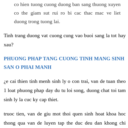
co hien tuong cuong duong ban sang thuong xuyen
co the giam sut rui ro bi cac thac mac ve liet
duong trong tuong lai.
Tinh trang duong vat cuong cung vao buoi sang la tot hay
xau?
PHUONG PHAP TANG CUONG TINH MANG SINH
SAN O PHAI MANH
¿e cai thien tinh menh sinh ly o con trai, van de tuan theo
1 loat phuong phap day du tu loi song, duong chat toi tam
sinh ly la cuc ky cap thiet.
truoc tien, van de giu mot thoi quen sinh hoat khoa hoc
thong qua van de luyen tap the duc deu dan khong chi