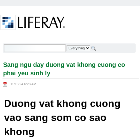
Skip to Content
Sang ngu day duong vat khong cuong co phai yeu
sinh ly - Welcome
Sang ngu day duong vat khong cuong co
phai yeu sinh ly
11/13/24 6:28 AM
Duong vat khong cuong
vao sang som co sao
khong