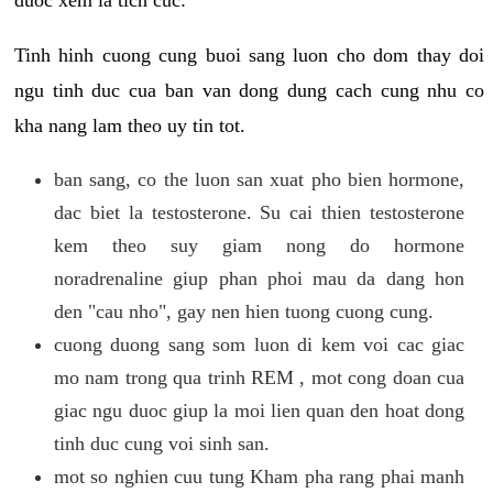
duoc xem la tich cuc:
Tinh hinh cuong cung buoi sang luon cho dom thay doi
ngu tinh duc cua ban van dong dung cach cung nhu co
kha nang lam theo uy tin tot.
ban sang, co the luon san xuat pho bien hormone,
dac biet la testosterone. Su cai thien testosterone
kem theo suy giam nong do hormone
noradrenaline giup phan phoi mau da dang hon
den "cau nho", gay nen hien tuong cuong cung.
cuong duong sang som luon di kem voi cac giac
mo nam trong qua trinh REM , mot cong doan cua
giac ngu duoc giup la moi lien quan den hoat dong
tinh duc cung voi sinh san.
mot so nghien cuu tung Kham pha rang phai manh