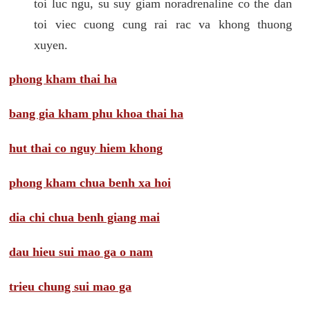
toi luc ngu, su suy giam noradrenaline co the dan
toi viec cuong cung rai rac va khong thuong
xuyen.
phong kham thai ha
bang gia kham phu khoa thai ha
hut thai co nguy hiem khong
phong kham chua benh xa hoi
dia chi chua benh giang mai
dau hieu sui mao ga o nam
trieu chung sui mao ga