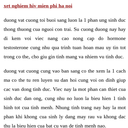
xet nghiem hiv mien phi ha noi
duong vat cuong toi buoi sang luon la 1 phan ung sinh duc
thong thuong cua nguoi con trai. Su cuong duong nay hay
di kem voi viec nang cao nong cap do hormone
testosterone cung nhu qua trinh tuan hoan mau uy tin tot
trong co the, cho giu gin tinh mang va nhiem vu tinh duc.
duong vat cuong cung vao ban sang co the xem la 1 cach
ma co the tu ren luyen su dan hoi cung voi on dinh giup
cac van dong tinh duc. Viec nay la mot phan can thiet cua
sinh duc dan ong, cung nhu no luon la bieu hien 1 tinh
hinh tot cua tinh menh. Nhung tinh trang nay hay la mot
phan khi khong cua sinh ly dang may rau va khong dac
thu la bieu hien cua bat cu van de tinh menh nao.