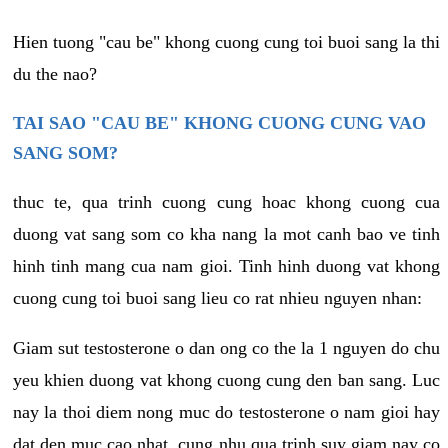
Hien tuong "cau be" khong cuong cung toi buoi sang la thi
du the nao?
TAI SAO "CAU BE" KHONG CUONG CUNG VAO
SANG SOM?
thuc te, qua trinh cuong cung hoac khong cuong cua
duong vat sang som co kha nang la mot canh bao ve tinh
hinh tinh mang cua nam gioi. Tinh hinh duong vat khong
cuong cung toi buoi sang lieu co rat nhieu nguyen nhan:
Giam sut testosterone o dan ong co the la 1 nguyen do chu
yeu khien duong vat khong cuong cung den ban sang. Luc
nay la thoi diem nong muc do testosterone o nam gioi hay
dat den muc cao nhat, cung nhu qua trinh suy giam nay co