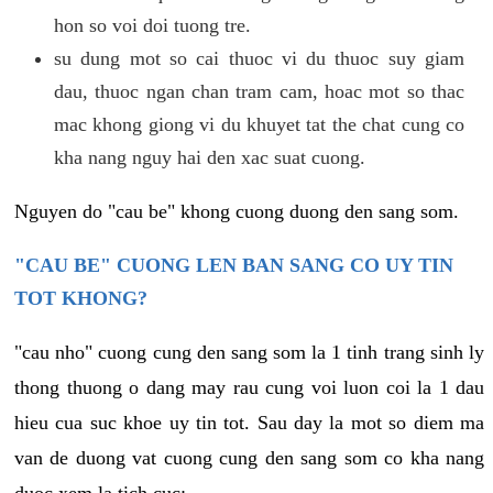
hon so voi doi tuong tre.
su dung mot so cai thuoc vi du thuoc suy giam
dau, thuoc ngan chan tram cam, hoac mot so thac
mac khong giong vi du khuyet tat the chat cung co
kha nang nguy hai den xac suat cuong.
Nguyen do "cau be" khong cuong duong den sang som.
"CAU BE" CUONG LEN BAN SANG CO UY TIN
TOT KHONG?
"cau nho" cuong cung den sang som la 1 tinh trang sinh ly
thong thuong o dang may rau cung voi luon coi la 1 dau
hieu cua suc khoe uy tin tot. Sau day la mot so diem ma
van de duong vat cuong cung den sang som co kha nang