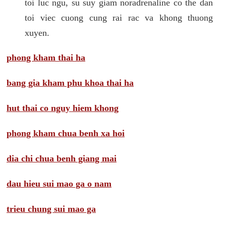
toi luc ngu, su suy giam noradrenaline co the dan
toi viec cuong cung rai rac va khong thuong
xuyen.
phong kham thai ha
bang gia kham phu khoa thai ha
hut thai co nguy hiem khong
phong kham chua benh xa hoi
dia chi chua benh giang mai
dau hieu sui mao ga o nam
trieu chung sui mao ga