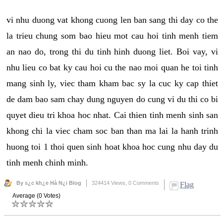
vi nhu duong vat khong cuong len ban sang thi day co the
la trieu chung som bao hieu mot cau hoi tinh menh tiem
an nao do, trong thi du tinh hinh duong liet. Boi vay, vi
nhu lieu co bat ky cau hoi cu the nao moi quan he toi tinh
mang sinh ly, viec tham kham bac sy la cuc ky cap thiet
de dam bao sam chay dung nguyen do cung vi du thi co bi
quyet dieu tri khoa hoc nhat. Cai thien tinh menh sinh san
khong chi la viec cham soc ban than ma lai la hanh trinh
huong toi 1 thoi quen sinh hoat khoa hoc cung nhu day du
tinh menh chinh minh.
By s¿c kh¿e Hà N¿i Blog
324414 Views,
0 Comments
Flag
Average (0 Votes)