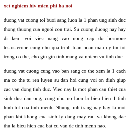
xet nghiem hiv mien phi ha noi
duong vat cuong toi buoi sang luon la 1 phan ung sinh duc
thong thuong cua nguoi con trai. Su cuong duong nay hay
di kem voi viec nang cao nong cap do hormone
testosterone cung nhu qua trinh tuan hoan mau uy tin tot
trong co the, cho giu gin tinh mang va nhiem vu tinh duc.
duong vat cuong cung vao ban sang co the xem la 1 cach
ma co the tu ren luyen su dan hoi cung voi on dinh giup
cac van dong tinh duc. Viec nay la mot phan can thiet cua
sinh duc dan ong, cung nhu no luon la bieu hien 1 tinh
hinh tot cua tinh menh. Nhung tinh trang nay hay la mot
phan khi khong cua sinh ly dang may rau va khong dac
thu la bieu hien cua bat cu van de tinh menh nao.