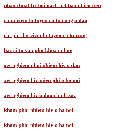
phau thuat tri hoi nach het bao nhieu tien
chua viem lo tuyen co tu cung o dau
chi phi dot viem lo tuyen co tu cung
bac si tu van phu khoa online
xet nghiem phoi nhiem hiv o dau
xet nghiem hiv mien phi o ha noi
xet nghiem hiv o dau chinh xac
kham phoi nhiem hiv o ha noi
kham phoi nhiem hiv o ha noi