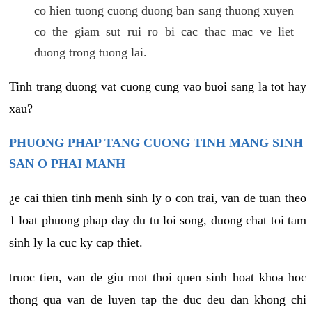
co hien tuong cuong duong ban sang thuong xuyen
co the giam sut rui ro bi cac thac mac ve liet
duong trong tuong lai.
Tinh trang duong vat cuong cung vao buoi sang la tot hay
xau?
PHUONG PHAP TANG CUONG TINH MANG SINH
SAN O PHAI MANH
¿e cai thien tinh menh sinh ly o con trai, van de tuan theo
1 loat phuong phap day du tu loi song, duong chat toi tam
sinh ly la cuc ky cap thiet.
truoc tien, van de giu mot thoi quen sinh hoat khoa hoc
thong qua van de luyen tap the duc deu dan khong chi