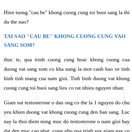
Hien tuong "cau be" khong cuong cung toi buoi sang la thi
du the nao?
TAI SAO "CAU BE" KHONG CUONG CUNG VAO
SANG SOM?
thuc te, qua trinh cuong cung hoac khong cuong cua
duong vat sang som co kha nang la mot canh bao ve tinh
hinh tinh mang cua nam gioi. Tinh hinh duong vat khong
cuong cung toi buoi sang lieu co rat nhieu nguyen nhan:
Giam sut testosterone o dan ong co the la 1 nguyen do chu
yeu khien duong vat khong cuong cung den ban sang. Luc
nay la thoi diem nong muc do testosterone o nam gioi hay
dat den muc cao nhat, cung nhu qua trinh suy giam nay co