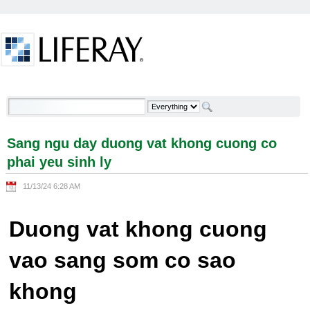
Skip to Content
Sang ngu day duong vat khong cuong co phai yeu
sinh ly - Welcome
Sang ngu day duong vat khong cuong co
phai yeu sinh ly
11/13/24 6:28 AM
Duong vat khong cuong
vao sang som co sao
khong