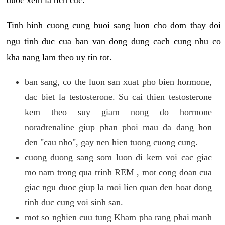
duoc xem la tich cuc:
Tinh hinh cuong cung buoi sang luon cho dom thay doi
ngu tinh duc cua ban van dong dung cach cung nhu co
kha nang lam theo uy tin tot.
ban sang, co the luon san xuat pho bien hormone,
dac biet la testosterone. Su cai thien testosterone
kem theo suy giam nong do hormone
noradrenaline giup phan phoi mau da dang hon
den "cau nho", gay nen hien tuong cuong cung.
cuong duong sang som luon di kem voi cac giac
mo nam trong qua trinh REM , mot cong doan cua
giac ngu duoc giup la moi lien quan den hoat dong
tinh duc cung voi sinh san.
mot so nghien cuu tung Kham pha rang phai manh