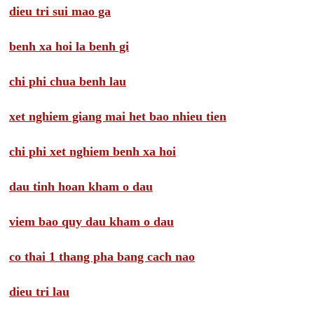
dieu tri sui mao ga
benh xa hoi la benh gi
chi phi chua benh lau
xet nghiem giang mai het bao nhieu tien
chi phi xet nghiem benh xa hoi
dau tinh hoan kham o dau
viem bao quy dau kham o dau
co thai 1 thang pha bang cach nao
dieu tri lau