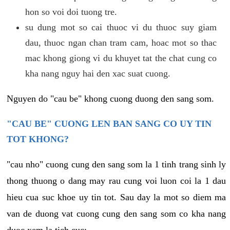
hon so voi doi tuong tre.
su dung mot so cai thuoc vi du thuoc suy giam
dau, thuoc ngan chan tram cam, hoac mot so thac
mac khong giong vi du khuyet tat the chat cung co
kha nang nguy hai den xac suat cuong.
Nguyen do "cau be" khong cuong duong den sang som.
"CAU BE" CUONG LEN BAN SANG CO UY TIN
TOT KHONG?
"cau nho" cuong cung den sang som la 1 tinh trang sinh ly
thong thuong o dang may rau cung voi luon coi la 1 dau
hieu cua suc khoe uy tin tot. Sau day la mot so diem ma
van de duong vat cuong cung den sang som co kha nang