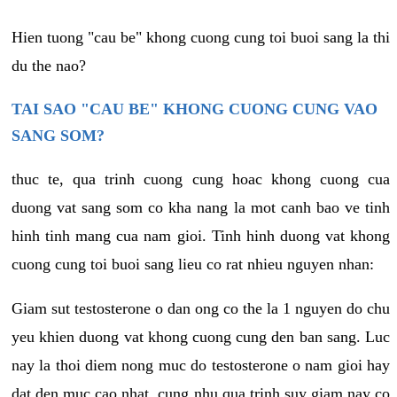
Hien tuong "cau be" khong cuong cung toi buoi sang la thi
du the nao?
TAI SAO "CAU BE" KHONG CUONG CUNG VAO
SANG SOM?
thuc te, qua trinh cuong cung hoac khong cuong cua
duong vat sang som co kha nang la mot canh bao ve tinh
hinh tinh mang cua nam gioi. Tinh hinh duong vat khong
cuong cung toi buoi sang lieu co rat nhieu nguyen nhan:
Giam sut testosterone o dan ong co the la 1 nguyen do chu
yeu khien duong vat khong cuong cung den ban sang. Luc
nay la thoi diem nong muc do testosterone o nam gioi hay
dat den muc cao nhat, cung nhu qua trinh suy giam nay co