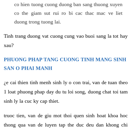
co hien tuong cuong duong ban sang thuong xuyen
co the giam sut rui ro bi cac thac mac ve liet
duong trong tuong lai.
Tinh trang duong vat cuong cung vao buoi sang la tot hay
xau?
PHUONG PHAP TANG CUONG TINH MANG SINH
SAN O PHAI MANH
¿e cai thien tinh menh sinh ly o con trai, van de tuan theo
1 loat phuong phap day du tu loi song, duong chat toi tam
sinh ly la cuc ky cap thiet.
truoc tien, van de giu mot thoi quen sinh hoat khoa hoc
thong qua van de luyen tap the duc deu dan khong chi