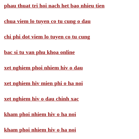
phau thuat tri hoi nach het bao nhieu tien
chua viem lo tuyen co tu cung o dau
chi phi dot viem lo tuyen co tu cung
bac si tu van phu khoa online
xet nghiem phoi nhiem hiv o dau
xet nghiem hiv mien phi o ha noi
xet nghiem hiv o dau chinh xac
kham phoi nhiem hiv o ha noi
kham phoi nhiem hiv o ha noi