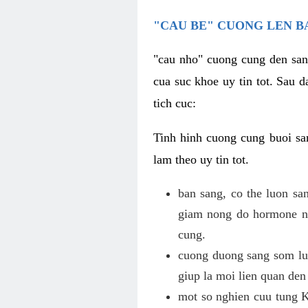
"CAU BE" CUONG LEN B
"cau nho" cuong cung den sang
cua suc khoe uy tin tot. Sau
tich cuc:
Tinh hinh cuong cung buoi sa
lam theo uy tin tot.
ban sang, co the luon san
giam nong do hormone no
cung.
cuong duong sang som lu
giup la moi lien quan den
mot so nghien cuu tung 