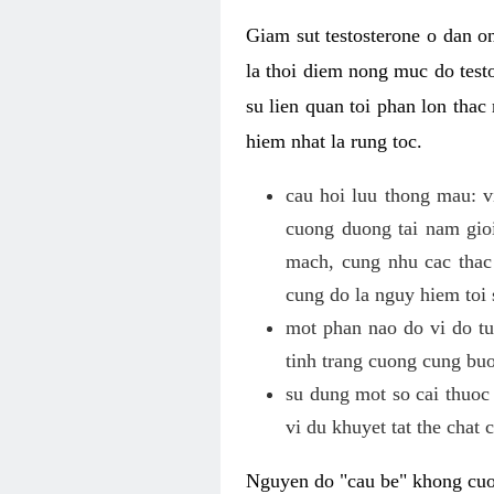
Giam sut testosterone o dan 
la thoi diem nong muc do test
su lien quan toi phan lon thac
hiem nhat la rung toc.
cau hoi luu thong mau: v
cuong duong tai nam gio
mach, cung nhu cac thac
cung do la nguy hiem toi 
mot phan nao do vi do tuo
tinh trang cuong cung buo
su dung mot so cai thuoc
vi du khuyet tat the chat
Nguyen do "cau be" khong cu