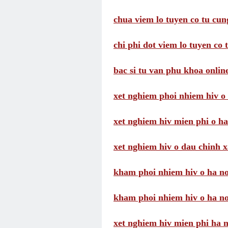
chua viem lo tuyen co tu cun
chi phi dot viem lo tuyen co 
bac si tu van phu khoa onlin
xet nghiem phoi nhiem hiv o
xet nghiem hiv mien phi o ha
xet nghiem hiv o dau chinh x
kham phoi nhiem hiv o ha no
kham phoi nhiem hiv o ha no
xet nghiem hiv mien phi ha n