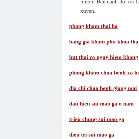
muon. Ben canh do, toi l
xuyen.
phong kham thai ha
bang gia kham phu khoa tha
hut thai co nguy hiem khong
phong kham chua benh xa h
dia chi chua benh giang mai
dau hieu sui mao ga o nam
trieu chung sui mao ga
dieu tri sui mao ga