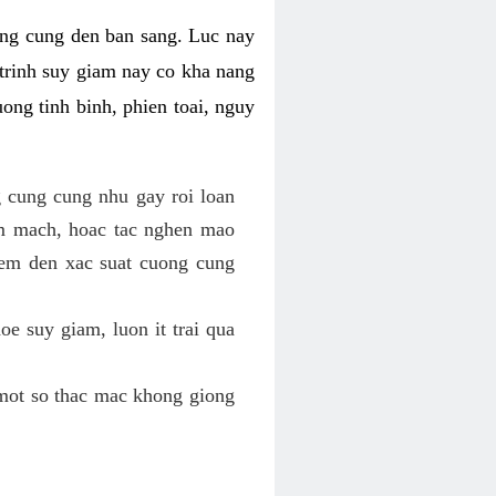
ong cung den ban sang. Luc nay
 trinh suy giam nay co kha nang
ong tinh binh, phien toai, nguy
 cung cung nhu gay roi loan
im mach, hoac tac nghen mao
em den xac suat cuong cung
oe suy giam, luon it trai qua
 mot so thac mac khong giong