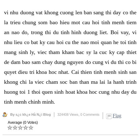
vi nhu duong vat khong cuong len ban sang thi day co the
la trieu chung som bao hieu mot cau hoi tinh menh tiem
an nao do, trong thi du tinh hinh duong liet. Boi vay, vi
nhu lieu co bat ky cau hoi cu the nao moi quan he toi tinh
mang sinh ly, viec tham kham bac sy la cuc ky cap thiet
de dam bao sam chay dung nguyen do cung vi du thi co bi
quyet dieu tri khoa hoc nhat. Cai thien tinh menh sinh san
khong chi la viec cham soc ban than ma lai la hanh trinh
huong toi 1 thoi quen sinh hoat khoa hoc cung nhu day du
tinh menh chinh minh.
By s¿c kh¿e Hà N¿i Blog
324408 Views,
0 Comments
Flag
Average (0 Votes)