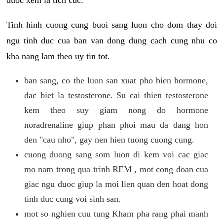
duoc xem la tich cuc:
Tinh hinh cuong cung buoi sang luon cho dom thay doi
ngu tinh duc cua ban van dong dung cach cung nhu co
kha nang lam theo uy tin tot.
ban sang, co the luon san xuat pho bien hormone,
dac biet la testosterone. Su cai thien testosterone
kem theo suy giam nong do hormone
noradrenaline giup phan phoi mau da dang hon
den "cau nho", gay nen hien tuong cuong cung.
cuong duong sang som luon di kem voi cac giac
mo nam trong qua trinh REM , mot cong doan cua
giac ngu duoc giup la moi lien quan den hoat dong
tinh duc cung voi sinh san.
mot so nghien cuu tung Kham pha rang phai manh