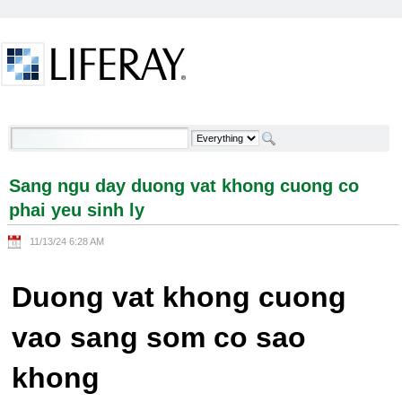
Skip to Content
Sang ngu day duong vat khong cuong co phai yeu
sinh ly - Welcome
Sang ngu day duong vat khong cuong co
phai yeu sinh ly
11/13/24 6:28 AM
Duong vat khong cuong
vao sang som co sao
khong