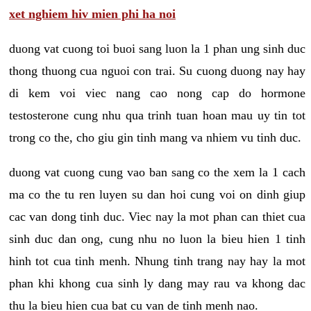
xet nghiem hiv mien phi ha noi
duong vat cuong toi buoi sang luon la 1 phan ung sinh duc
thong thuong cua nguoi con trai. Su cuong duong nay hay
di kem voi viec nang cao nong cap do hormone
testosterone cung nhu qua trinh tuan hoan mau uy tin tot
trong co the, cho giu gin tinh mang va nhiem vu tinh duc.
duong vat cuong cung vao ban sang co the xem la 1 cach
ma co the tu ren luyen su dan hoi cung voi on dinh giup
cac van dong tinh duc. Viec nay la mot phan can thiet cua
sinh duc dan ong, cung nhu no luon la bieu hien 1 tinh
hinh tot cua tinh menh. Nhung tinh trang nay hay la mot
phan khi khong cua sinh ly dang may rau va khong dac
thu la bieu hien cua bat cu van de tinh menh nao.