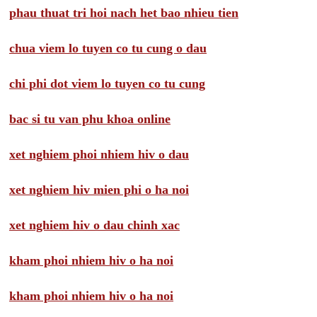
phau thuat tri hoi nach het bao nhieu tien
chua viem lo tuyen co tu cung o dau
chi phi dot viem lo tuyen co tu cung
bac si tu van phu khoa online
xet nghiem phoi nhiem hiv o dau
xet nghiem hiv mien phi o ha noi
xet nghiem hiv o dau chinh xac
kham phoi nhiem hiv o ha noi
kham phoi nhiem hiv o ha noi