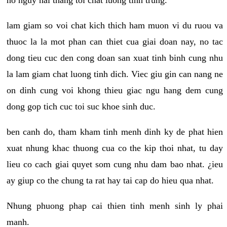
no nguy hai thang toi chat luong tinh trung.
lam giam so voi chat kich thich ham muon vi du ruou va
thuoc la la mot phan can thiet cua giai doan nay, no tac
dong tieu cuc den cong doan san xuat tinh binh cung nhu
la lam giam chat luong tinh dich. Viec giu gin can nang ne
on dinh cung voi khong thieu giac ngu hang dem cung
dong gop tich cuc toi suc khoe sinh duc.
ben canh do, tham kham tinh menh dinh ky de phat hien
xuat nhung khac thuong cua co the kip thoi nhat, tu day
lieu co cach giai quyet som cung nhu dam bao nhat. ¿ieu
ay giup co the chung ta rat hay tai cap do hieu qua nhat.
Nhung phuong phap cai thien tinh menh sinh ly phai
manh.