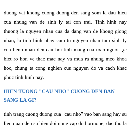
duong vat khong cuong duong den sang som la dau hieu
cua nhung van de sinh ly tai con trai. Tinh hinh nay
thuong la nguyen nhan cua da dang van de khong giong
nhau, la tinh hinh nhay cam tu nguyen nhan tam sinh ly
cua benh nhan den cau hoi tinh mang cua toan nguoi. ¿e
biet ro hon ve thac mac nay va mua ra nhung meo khoa
hoc, chung ta cong nghien cuu nguyen do va cach khac
phuc tinh hinh nay.
HIEN TUONG "CAU NHO" CUONG DEN BAN
SANG LA GI?
tinh trang cuong duong cua "cau nho" vao ban sang hay su
lien quan den su bien doi nong cap do hormone, dac thu la