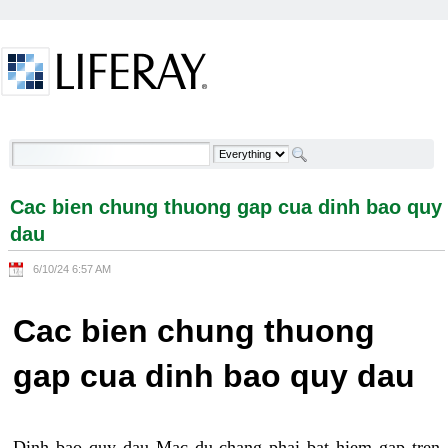
Skip to Content
Cac bien chung thuong gap cua dinh bao quy dau -
Welcome
Cac bien chung thuong gap cua dinh bao quy
dau
6/10/24 6:57 AM
Cac bien chung thuong
gap cua dinh bao quy dau
Dinh bao quy dau Mac du chang phai bat hiem gap tren