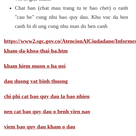
Chat ban (chat mau trang tu te bao chet) o ranh
"cau be" cung nhu bao quy dau. Khu vuc da ben
canh bi di ung cung nhu man do ben canh
https://www2.sgc.gov.co/AtencionAlCiudadano/Inform
kham-da-khoa-thai-ha.htm
kham hiem muon o ha noi
dau duong vat binh thuong
chi phi cat bao quy dau la bao nhieu
nen cat bao quy dau o benh vien nao
viem bao quy dau kham o dau