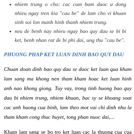
nhiem trung o cho: cac cum bam duoc u dong
nhieu ngay tren kia "cau be" de lam cho vi khuan
sinh soi lon manh hinh thanh nhiem trung.
neu de benh nay nhieu ngay bao quy dau se bi bi
ket, benh nhan rat de bi phi dai, ung thu "cau be".
PHUONG PHAP KET LUAN DINH BAO QUY DAU
Chuan doan dinh bao quy dau se duoc ket luan qua kham
lam sang ma khong nen tham kham hoac ket luan hinh
anh nao khong giong. Tuy vay, trong tinh huong bao quy
dau bi nhiem trung, nhiem khuan, bac sy se khoang soat
cac anh huong cua binh, lam theo mot vai chi dinh nhu la
tham kham cong thuc huyet, tong phan nuoc dai,...
Kham lam sang se bo tro ket luan cac la thuong cua cua