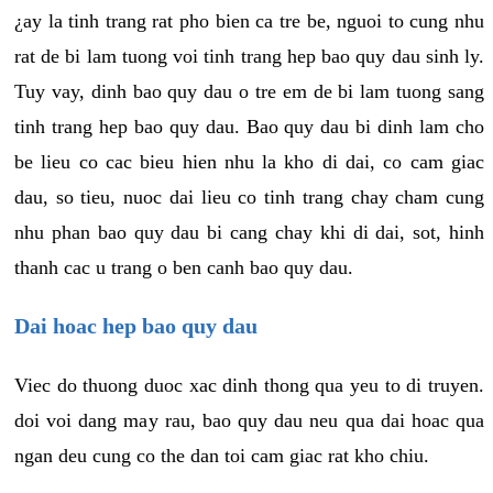
¿ay la tinh trang rat pho bien ca tre be, nguoi to cung nhu
rat de bi lam tuong voi tinh trang hep bao quy dau sinh ly.
Tuy vay, dinh bao quy dau o tre em de bi lam tuong sang
tinh trang hep bao quy dau. Bao quy dau bi dinh lam cho
be lieu co cac bieu hien nhu la kho di dai, co cam giac
dau, so tieu, nuoc dai lieu co tinh trang chay cham cung
nhu phan bao quy dau bi cang chay khi di dai, sot, hinh
thanh cac u trang o ben canh bao quy dau.
Dai hoac hep bao quy dau
Viec do thuong duoc xac dinh thong qua yeu to di truyen.
doi voi dang may rau, bao quy dau neu qua dai hoac qua
ngan deu cung co the dan toi cam giac rat kho chiu.