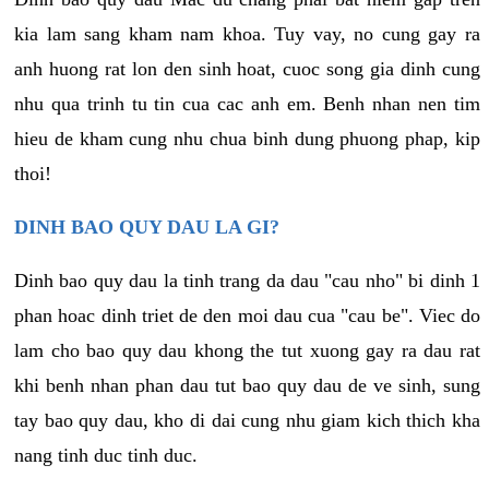
kia lam sang kham nam khoa. Tuy vay, no cung gay ra
anh huong rat lon den sinh hoat, cuoc song gia dinh cung
nhu qua trinh tu tin cua cac anh em. Benh nhan nen tim
hieu de kham cung nhu chua binh dung phuong phap, kip
thoi!
DINH BAO QUY DAU LA GI?
Dinh bao quy dau la tinh trang da dau "cau nho" bi dinh 1
phan hoac dinh triet de den moi dau cua "cau be". Viec do
lam cho bao quy dau khong the tut xuong gay ra dau rat
khi benh nhan phan dau tut bao quy dau de ve sinh, sung
tay bao quy dau, kho di dai cung nhu giam kich thich kha
nang tinh duc tinh duc.