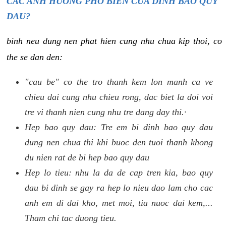
CAC ANH HUONG PHO BIEN CUA DINH BAO QUY
DAU?
binh neu dung nen phat hien cung nhu chua kip thoi, co
the se dan den:
"cau be" co the tro thanh kem lon manh ca ve
chieu dai cung nhu chieu rong, dac biet la doi voi
tre vi thanh nien cung nhu tre dang day thi.·
Hep bao quy dau: Tre em bi dinh bao quy dau
dung nen chua thi khi buoc den tuoi thanh khong
du nien rat de bi hep bao quy dau
Hep lo tieu: nhu la da de cap tren kia, bao quy
dau bi dinh se gay ra hep lo nieu dao lam cho cac
anh em di dai kho, met moi, tia nuoc dai kem,...
Tham chi tac duong tieu.