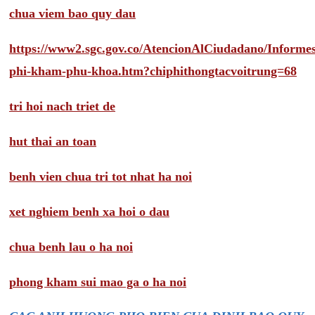
chua viem bao quy dau
https://www2.sgc.gov.co/AtencionAlCiudadano/Inform
phi-kham-phu-khoa.htm?chiphithongtacvoitrung=68
tri hoi nach triet de
hut thai an toan
benh vien chua tri tot nhat ha noi
xet nghiem benh xa hoi o dau
chua benh lau o ha noi
phong kham sui mao ga o ha noi