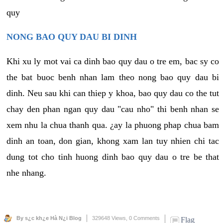
quy
NONG BAO QUY DAU BI DINH
Khi xu ly mot vai ca dinh bao quy dau o tre em, bac sy co
the bat buoc benh nhan lam theo nong bao quy dau bi
dinh. Neu sau khi can thiep y khoa, bao quy dau co the tut
chay den phan ngan quy dau "cau nho" thi benh nhan se
xem nhu la chua thanh qua. ¿ay la phuong phap chua bam
dinh an toan, don gian, khong xam lan tuy nhien chi tac
dung tot cho tinh huong dinh bao quy dau o tre be that
nhe nhang.
By s¿c kh¿e Hà N¿i Blog
329648 Views,
0 Comments
Flag