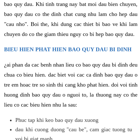
bao quy dau. Khi tinh trang nay bat moi dau bien chuyen,
bao quy dau co the dinh chat cung nhu lam cho hep dau
"cau nho". Boi the, khi dung cac thiet bi bao ve khi lam
chuyen do co the giam thieu nguy co bi hep bao quy dau.
BIEU HIEN PHAT HIEN BAO QUY DAU BI DINH
¿ai phan da cac benh nhan lieu co bao quy dau bi dinh deu
chua co bieu hien. dac biet voi cac ca dinh bao quy dau o
tre em hoac tre so sinh thi cang kho phat hien. doi voi tinh
huong dinh bao quy dau o nguoi to, la thuong nay co the
lieu co cac bieu hien nhu la sau:
Phuc tap khi keo bao quy dau xuong
dau khi cuong duong "cau be", cam giac tuong tu
voi bi giat manh