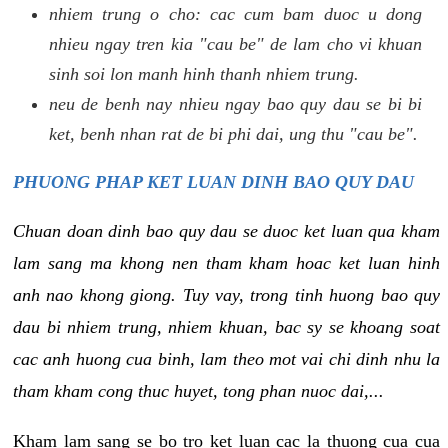
nhiem trung o cho: cac cum bam duoc u dong
nhieu ngay tren kia "cau be" de lam cho vi khuan
sinh soi lon manh hinh thanh nhiem trung.
neu de benh nay nhieu ngay bao quy dau se bi bi
ket, benh nhan rat de bi phi dai, ung thu "cau be".
PHUONG PHAP KET LUAN DINH BAO QUY DAU
Chuan doan dinh bao quy dau se duoc ket luan qua kham
lam sang ma khong nen tham kham hoac ket luan hinh
anh nao khong giong. Tuy vay, trong tinh huong bao quy
dau bi nhiem trung, nhiem khuan, bac sy se khoang soat
cac anh huong cua binh, lam theo mot vai chi dinh nhu la
tham kham cong thuc huyet, tong phan nuoc dai,...
Kham lam sang se bo tro ket luan cac la thuong cua cua