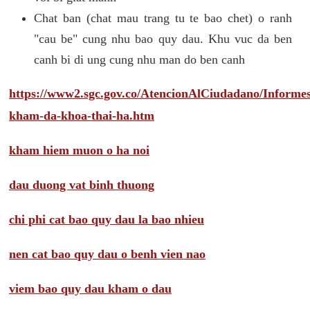
Chat ban (chat mau trang tu te bao chet) o ranh
"cau be" cung nhu bao quy dau. Khu vuc da ben
canh bi di ung cung nhu man do ben canh
https://www2.sgc.gov.co/AtencionAlCiudadano/Inform
kham-da-khoa-thai-ha.htm
kham hiem muon o ha noi
dau duong vat binh thuong
chi phi cat bao quy dau la bao nhieu
nen cat bao quy dau o benh vien nao
viem bao quy dau kham o dau