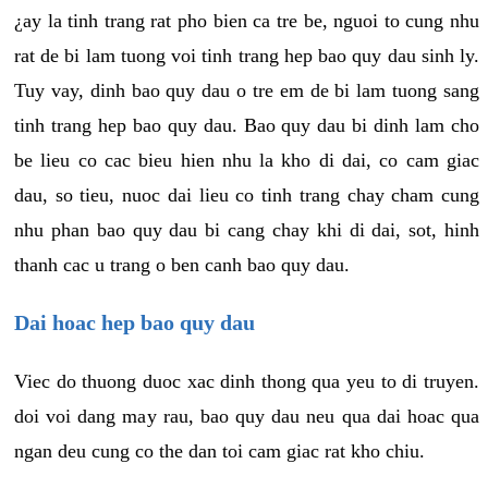
¿ay la tinh trang rat pho bien ca tre be, nguoi to cung nhu
rat de bi lam tuong voi tinh trang hep bao quy dau sinh ly.
Tuy vay, dinh bao quy dau o tre em de bi lam tuong sang
tinh trang hep bao quy dau. Bao quy dau bi dinh lam cho
be lieu co cac bieu hien nhu la kho di dai, co cam giac
dau, so tieu, nuoc dai lieu co tinh trang chay cham cung
nhu phan bao quy dau bi cang chay khi di dai, sot, hinh
thanh cac u trang o ben canh bao quy dau.
Dai hoac hep bao quy dau
Viec do thuong duoc xac dinh thong qua yeu to di truyen.
doi voi dang may rau, bao quy dau neu qua dai hoac qua
ngan deu cung co the dan toi cam giac rat kho chiu.