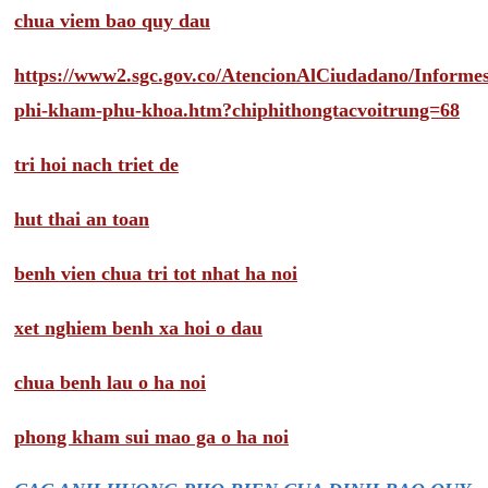
chua viem bao quy dau
https://www2.sgc.gov.co/AtencionAlCiudadano/Inform
phi-kham-phu-khoa.htm?chiphithongtacvoitrung=68
tri hoi nach triet de
hut thai an toan
benh vien chua tri tot nhat ha noi
xet nghiem benh xa hoi o dau
chua benh lau o ha noi
phong kham sui mao ga o ha noi