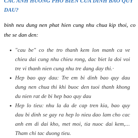
CAC ANH HUONG PHO BIEN CUA DINH BAO QUY
DAU?
binh neu dung nen phat hien cung nhu chua kip thoi, co
the se dan den:
"cau be" co the tro thanh kem lon manh ca ve
chieu dai cung nhu chieu rong, dac biet la doi voi
tre vi thanh nien cung nhu tre dang day thi.·
Hep bao quy dau: Tre em bi dinh bao quy dau
dung nen chua thi khi buoc den tuoi thanh khong
du nien rat de bi hep bao quy dau
Hep lo tieu: nhu la da de cap tren kia, bao quy
dau bi dinh se gay ra hep lo nieu dao lam cho cac
anh em di dai kho, met moi, tia nuoc dai kem,...
Tham chi tac duong tieu.