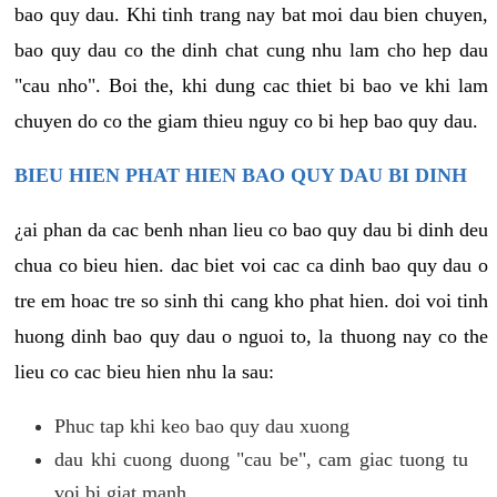
bao quy dau. Khi tinh trang nay bat moi dau bien chuyen,
bao quy dau co the dinh chat cung nhu lam cho hep dau
"cau nho". Boi the, khi dung cac thiet bi bao ve khi lam
chuyen do co the giam thieu nguy co bi hep bao quy dau.
BIEU HIEN PHAT HIEN BAO QUY DAU BI DINH
¿ai phan da cac benh nhan lieu co bao quy dau bi dinh deu
chua co bieu hien. dac biet voi cac ca dinh bao quy dau o
tre em hoac tre so sinh thi cang kho phat hien. doi voi tinh
huong dinh bao quy dau o nguoi to, la thuong nay co the
lieu co cac bieu hien nhu la sau:
Phuc tap khi keo bao quy dau xuong
dau khi cuong duong "cau be", cam giac tuong tu
voi bi giat manh