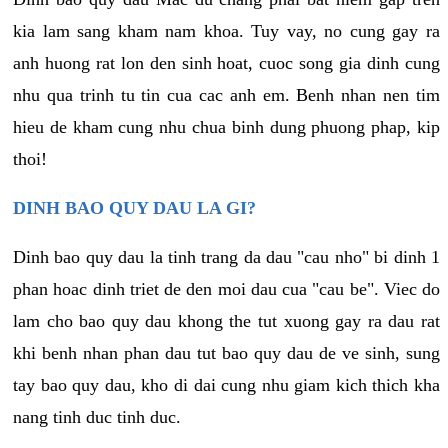
kia lam sang kham nam khoa. Tuy vay, no cung gay ra
anh huong rat lon den sinh hoat, cuoc song gia dinh cung
nhu qua trinh tu tin cua cac anh em. Benh nhan nen tim
hieu de kham cung nhu chua binh dung phuong phap, kip
thoi!
DINH BAO QUY DAU LA GI?
Dinh bao quy dau la tinh trang da dau "cau nho" bi dinh 1
phan hoac dinh triet de den moi dau cua "cau be". Viec do
lam cho bao quy dau khong the tut xuong gay ra dau rat
khi benh nhan phan dau tut bao quy dau de ve sinh, sung
tay bao quy dau, kho di dai cung nhu giam kich thich kha
nang tinh duc tinh duc.