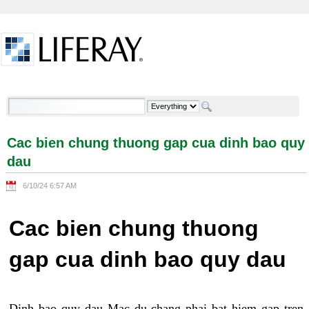
Skip to Content
Cac bien chung thuong gap cua dinh bao quy dau -
Welcome
Cac bien chung thuong gap cua dinh bao quy
dau
6/10/24 6:57 AM
Cac bien chung thuong
gap cua dinh bao quy dau
Dinh bao quy dau Mac du chang phai bat hiem gap tren