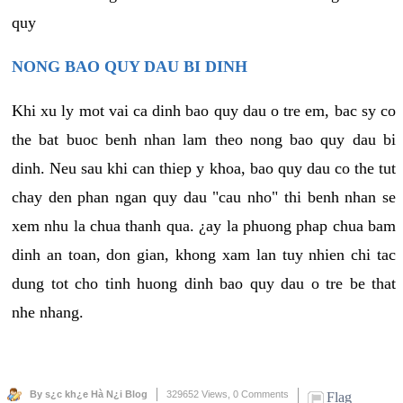
quy
NONG BAO QUY DAU BI DINH
Khi xu ly mot vai ca dinh bao quy dau o tre em, bac sy co
the bat buoc benh nhan lam theo nong bao quy dau bi
dinh. Neu sau khi can thiep y khoa, bao quy dau co the tut
chay den phan ngan quy dau "cau nho" thi benh nhan se
xem nhu la chua thanh qua. ¿ay la phuong phap chua bam
dinh an toan, don gian, khong xam lan tuy nhien chi tac
dung tot cho tinh huong dinh bao quy dau o tre be that
nhe nhang.
By s¿c kh¿e Hà N¿i Blog
329652 Views,
0 Comments
Flag