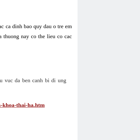
cac ca dinh bao quy dau o tre em
a thuong nay co the lieu co cac
u vuc da ben canh bi di ung
-khoa-thai-ha.htm