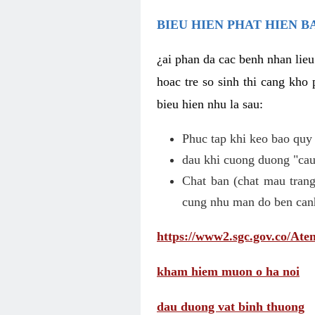
BIEU HIEN PHAT HIEN B
¿ai phan da cac benh nhan lieu
hoac tre so sinh thi cang kho 
bieu hien nhu la sau:
Phuc tap khi keo bao quy
dau khi cuong duong "cau 
Chat ban (chat mau trang
cung nhu man do ben can
https://www2.sgc.gov.co/A
kham hiem muon o ha noi
dau duong vat binh thuong