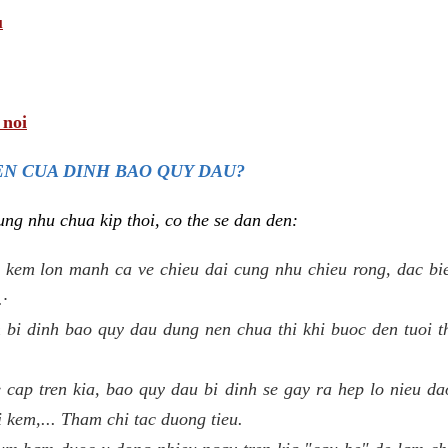
u
 noi
N CUA DINH BAO QUY DAU?
ng nhu chua kip thoi, co the se dan den:
 kem lon manh ca ve chieu dai cung nhu chieu rong, dac biet
.·
bi dinh bao quy dau dung nen chua thi khi buoc den tuoi t
e cap tren kia, bao quy dau bi dinh se gay ra hep lo nieu d
i kem,... Tham chi tac duong tieu.