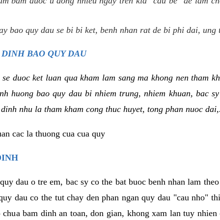
um bam duoc u dong nhieu ngay tren kia "cau be" de lam ch
y bao quy dau se bi bi ket, benh nhan rat de bi phi dai, ung 
 DINH BAO QUY DAU
 se duoc ket luan qua kham lam sang ma khong nen tham kh
tinh huong bao quy dau bi nhiem trung, nhiem khuan, bac s
 dinh nhu la tham kham cong thuc huyet, tong phan nuoc dai,.
uan cac la thuong cua cua quy
DINH
 quy dau o tre em, bac sy co the bat buoc benh nhan lam the
 quy dau co the tut chay den phan ngan quy dau "cau nho" t
 chua bam dinh an toan, don gian, khong xam lan tuy nhien 