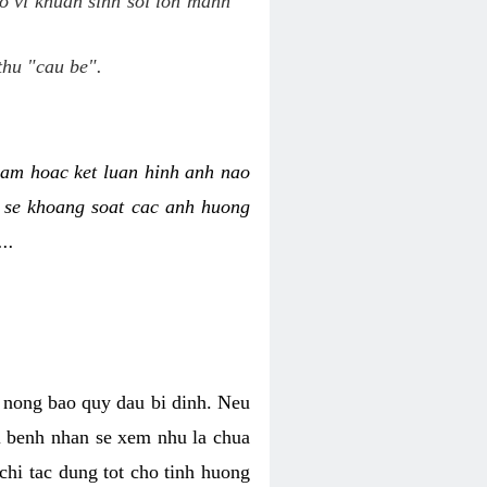
o vi khuan sinh soi lon manh
thu "cau be".
am hoac ket luan hinh anh nao
y se khoang soat cac anh huong
..
o nong bao quy dau bi dinh. Neu
hi benh nhan se xem nhu la chua
chi tac dung tot cho tinh huong