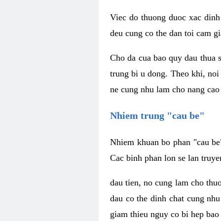
Viec do thuong duoc xac dinh
deu cung co the dan toi cam gi
Cho da cua bao quy dau thua s
trung bi u dong. Theo khi, no
ne cung nhu lam cho nang cao 
Nhiem trung "cau be"
Nhiem khuan bo phan "cau be" 
Cac binh phan lon se lan truye
dau tien, no cung lam cho thu
dau co the dinh chat cung nhu
giam thieu nguy co bi hep bao