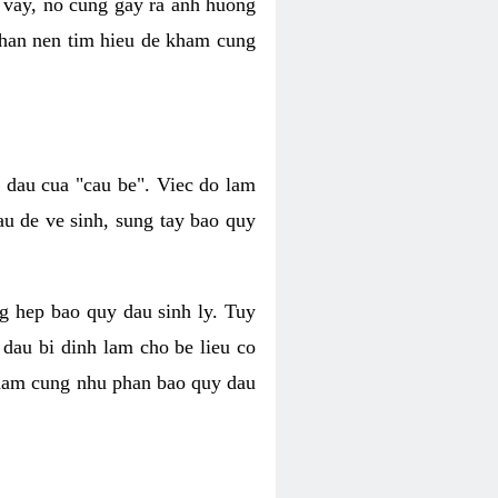
 vay, no cung gay ra anh huong
 nhan nen tim hieu de kham cung
i dau cua "cau be". Viec do lam
au de ve sinh, sung tay bao quy
ang hep bao quy dau sinh ly. Tuy
 dau bi dinh lam cho be lieu co
y cham cung nhu phan bao quy dau