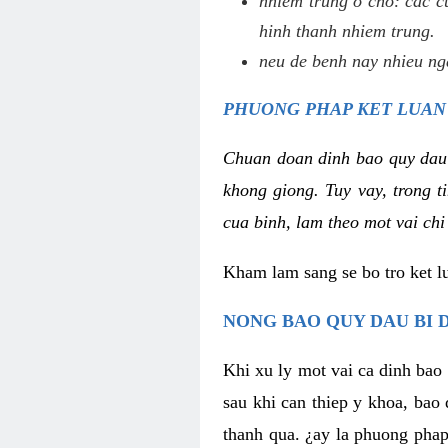
nhiem trung o cho: cac c
hinh thanh nhiem trung.
neu de benh nay nhieu nga
PHUONG PHAP KET LUAN
Chuan doan dinh bao quy dau
khong giong. Tuy vay, trong 
cua binh, lam theo mot vai chi
Kham lam sang se bo tro ket l
NONG BAO QUY DAU BI 
Khi xu ly mot vai ca dinh bao
sau khi can thiep y khoa, bao
thanh qua. ¿ay la phuong phap