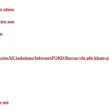
ao nhieu
vien nao
au
tencionAlCiudadano/InformesPQRD/Borrar/chi-phi-kham-
a noi