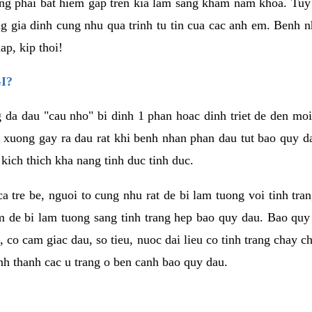
g phai bat hiem gap tren kia lam sang kham nam khoa. Tuy
ong gia dinh cung nhu qua trinh tu tin cua cac anh em. Benh
p, kip thoi!
I?
g da dau "cau nho" bi dinh 1 phan hoac dinh triet de den mo
 xuong gay ra dau rat khi benh nhan phan dau tut bao quy d
kich thich kha nang tinh duc tinh duc.
 ca tre be, nguoi to cung nhu rat de bi lam tuong voi tinh tr
m de bi lam tuong sang tinh trang hep bao quy dau. Bao quy
i, co cam giac dau, so tieu, nuoc dai lieu co tinh trang cha
hinh thanh cac u trang o ben canh bao quy dau.