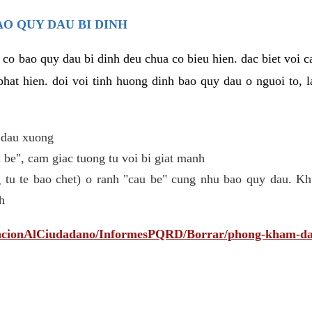
AO QUY DAU BI DINH
 co bao quy dau bi dinh deu chua co bieu hien. dac biet voi 
phat hien. doi voi tinh huong dinh bao quy dau o nguoi to, l
 dau xuong
be", cam giac tuong tu voi bi giat manh
 tu te bao chet) o ranh "cau be" cung nhu bao quy dau. Kh
h
tencionAlCiudadano/InformesPQRD/Borrar/phong-kham-da