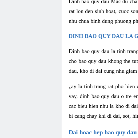
Dinh bao quy dau Mac du chan
rat lon den sinh hoat, cuoc s
nhu chua binh dung phuong pha
DINH BAO QUY DAU LA G
Dinh bao quy dau la tinh tran
cho bao quy dau khong the tut
dau, kho di dai cung nhu giam 
¿ay la tinh trang rat pho bien
vay, dinh bao quy dau o tre e
cac bieu hien nhu la kho di da
bi cang chay khi di dai, sot, 
Dai hoac hep bao quy dau