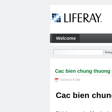
Skip to Content
Welcome
Cac bien chung thuong gap 
Navigation
Cac bien chung thuong 
6/10/24 6:57 AM
Cac bien chun