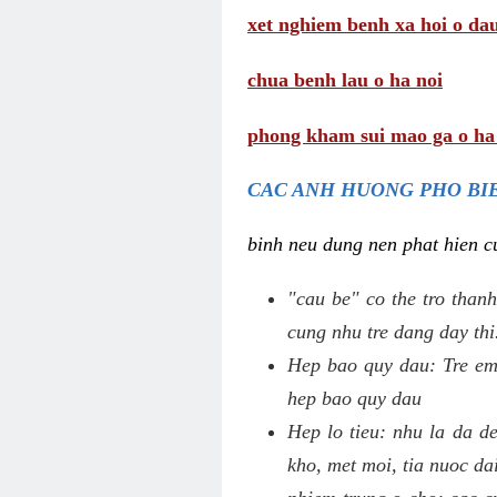
xet nghiem benh xa hoi o da
chua benh lau o ha noi
phong kham sui mao ga o ha
CAC ANH HUONG PHO BIE
binh neu dung nen phat hien cu
"cau be" co the tro thanh
cung nhu tre dang day thi
Hep bao quy dau: Tre em 
hep bao quy dau
Hep lo tieu: nhu la da d
kho, met moi, tia nuoc da