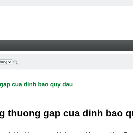
cua dinh bao quy dau - Welcome
gap cua dinh bao quy dau
g thuong gap cua dinh bao q