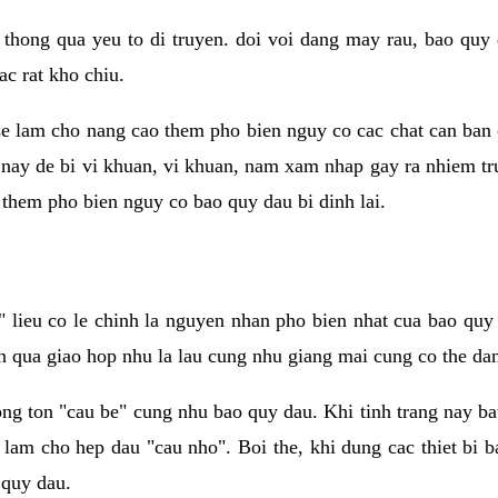
 thong qua yeu to di truyen. doi voi dang may rau, bao quy
ac rat kho chiu.
e lam cho nang cao them pho bien nguy co cac chat can ban 
i nay de bi vi khuan, vi khuan, nam xam nhap gay ra nhiem tr
them pho bien nguy co bao quy dau bi dinh lai.
lieu co le chinh la nguyen nhan pho bien nhat cua bao quy 
n qua giao hop nhu la lau cung nhu giang mai cung co the dan 
ong ton "cau be" cung nhu bao quy dau. Khi tinh trang nay b
 lam cho hep dau "cau nho". Boi the, khi dung cac thiet bi 
 quy dau.