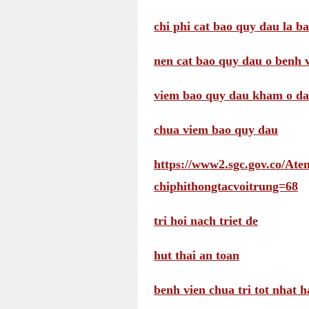
chi phi cat bao quy dau la b
nen cat bao quy dau o benh 
viem bao quy dau kham o d
chua viem bao quy dau
https://www2.sgc.gov.co/A
chiphithongtacvoitrung=68
tri hoi nach triet de
hut thai an toan
benh vien chua tri tot nhat h