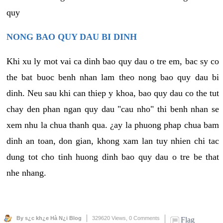
quy
NONG BAO QUY DAU BI DINH
Khi xu ly mot vai ca dinh bao quy dau o tre em, bac sy co
the bat buoc benh nhan lam theo nong bao quy dau bi
dinh. Neu sau khi can thiep y khoa, bao quy dau co the tut
chay den phan ngan quy dau "cau nho" thi benh nhan se
xem nhu la chua thanh qua. ¿ay la phuong phap chua bam
dinh an toan, don gian, khong xam lan tuy nhien chi tac
dung tot cho tinh huong dinh bao quy dau o tre be that
nhe nhang.
By s¿c kh¿e Hà N¿i Blog
329620 Views,
0 Comments
Flag