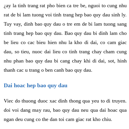
¿ay la tinh trang rat pho bien ca tre be, nguoi to cung nhu
rat de bi lam tuong voi tinh trang hep bao quy dau sinh ly.
Tuy vay, dinh bao quy dau o tre em de bi lam tuong sang
tinh trang hep bao quy dau. Bao quy dau bi dinh lam cho
be lieu co cac bieu hien nhu la kho di dai, co cam giac
dau, so tieu, nuoc dai lieu co tinh trang chay cham cung
nhu phan bao quy dau bi cang chay khi di dai, sot, hinh
thanh cac u trang o ben canh bao quy dau.
Dai hoac hep bao quy dau
Viec do thuong duoc xac dinh thong qua yeu to di truyen.
doi voi dang may rau, bao quy dau neu qua dai hoac qua
ngan deu cung co the dan toi cam giac rat kho chiu.