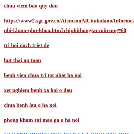
chua viem bao quy dau
https://www2.sgc.gov.co/AtencionAlCiudadano/Inform
phi-kham-phu-khoa.htm?chiphithongtacvoitrung=68
tri hoi nach triet de
hut thai an toan
benh vien chua tri tot nhat ha noi
xet nghiem benh xa hoi o dau
chua benh lau o ha noi
phong kham sui mao ga o ha noi