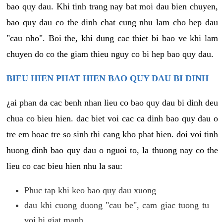
bao quy dau. Khi tinh trang nay bat moi dau bien chuyen,
bao quy dau co the dinh chat cung nhu lam cho hep dau
"cau nho". Boi the, khi dung cac thiet bi bao ve khi lam
chuyen do co the giam thieu nguy co bi hep bao quy dau.
BIEU HIEN PHAT HIEN BAO QUY DAU BI DINH
¿ai phan da cac benh nhan lieu co bao quy dau bi dinh deu
chua co bieu hien. dac biet voi cac ca dinh bao quy dau o
tre em hoac tre so sinh thi cang kho phat hien. doi voi tinh
huong dinh bao quy dau o nguoi to, la thuong nay co the
lieu co cac bieu hien nhu la sau:
Phuc tap khi keo bao quy dau xuong
dau khi cuong duong "cau be", cam giac tuong tu
voi bi giat manh