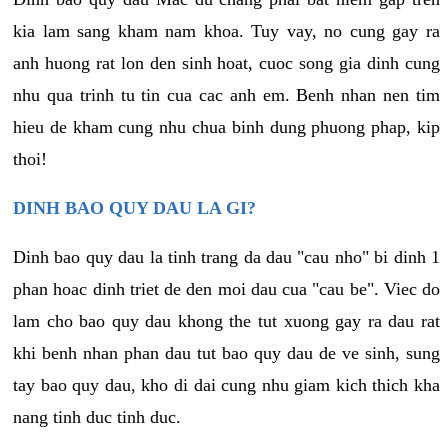
kia lam sang kham nam khoa. Tuy vay, no cung gay ra
anh huong rat lon den sinh hoat, cuoc song gia dinh cung
nhu qua trinh tu tin cua cac anh em. Benh nhan nen tim
hieu de kham cung nhu chua binh dung phuong phap, kip
thoi!
DINH BAO QUY DAU LA GI?
Dinh bao quy dau la tinh trang da dau "cau nho" bi dinh 1
phan hoac dinh triet de den moi dau cua "cau be". Viec do
lam cho bao quy dau khong the tut xuong gay ra dau rat
khi benh nhan phan dau tut bao quy dau de ve sinh, sung
tay bao quy dau, kho di dai cung nhu giam kich thich kha
nang tinh duc tinh duc.