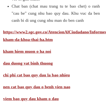
Chat ban (chat mau trang tu te bao chet) o ranh
"cau be" cung nhu bao quy dau. Khu vuc da ben
canh bi di ung cung nhu man do ben canh
https://www2.sgc.gov.co/AtencionAlCiudadano/Inform
kham-da-khoa-thai-ha.htm
kham hiem muon o ha noi
dau duong vat binh thuong
chi phi cat bao quy dau la bao nhieu
nen cat bao quy dau o benh vien nao
viem bao quy dau kham o dau