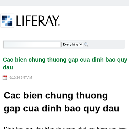
Skip to Content
Cac bien chung thuong gap cua dinh bao quy dau -
Welcome
Cac bien chung thuong gap cua dinh bao quy
dau
6/10/24 6:57 AM
Cac bien chung thuong
gap cua dinh bao quy dau
Dinh bao quy dau Mac du chang phai bat hiem gap tren