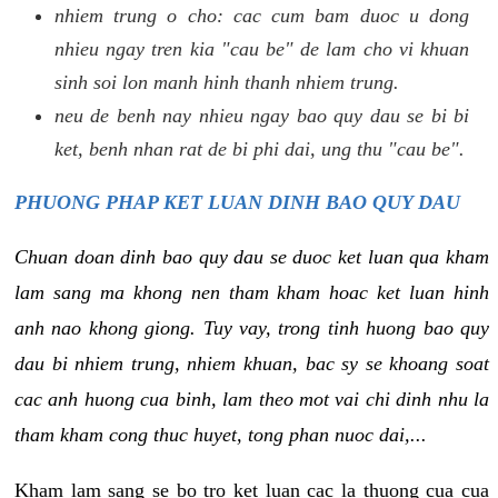
nhiem trung o cho: cac cum bam duoc u dong
nhieu ngay tren kia "cau be" de lam cho vi khuan
sinh soi lon manh hinh thanh nhiem trung.
neu de benh nay nhieu ngay bao quy dau se bi bi
ket, benh nhan rat de bi phi dai, ung thu "cau be".
PHUONG PHAP KET LUAN DINH BAO QUY DAU
Chuan doan dinh bao quy dau se duoc ket luan qua kham
lam sang ma khong nen tham kham hoac ket luan hinh
anh nao khong giong. Tuy vay, trong tinh huong bao quy
dau bi nhiem trung, nhiem khuan, bac sy se khoang soat
cac anh huong cua binh, lam theo mot vai chi dinh nhu la
tham kham cong thuc huyet, tong phan nuoc dai,...
Kham lam sang se bo tro ket luan cac la thuong cua cua