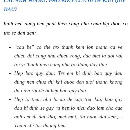
CAC ANH HUONG PHO BIEN CUA DINH BAO QUY
DAU?
binh neu dung nen phat hien cung nhu chua kip thoi, co
the se dan den:
"cau be" co the tro thanh kem lon manh ca ve
chieu dai cung nhu chieu rong, dac biet la doi voi
tre vi thanh nien cung nhu tre dang day thi.·
Hep bao quy dau: Tre em bi dinh bao quy dau
dung nen chua thi khi buoc den tuoi thanh khong
du nien rat de bi hep bao quy dau
Hep lo tieu: nhu la da de cap tren kia, bao quy
dau bi dinh se gay ra hep lo nieu dao lam cho cac
anh em di dai kho, met moi, tia nuoc dai kem,...
Tham chi tac duong tieu.