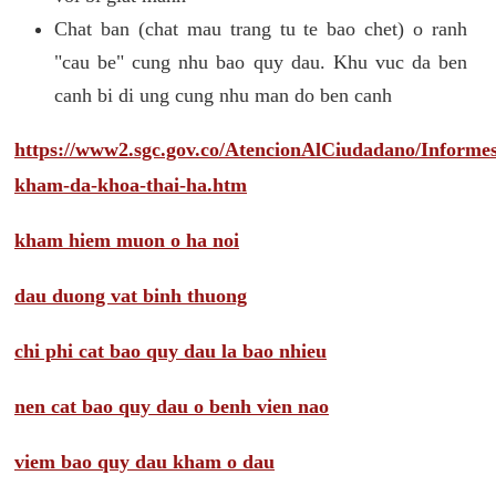
Chat ban (chat mau trang tu te bao chet) o ranh
"cau be" cung nhu bao quy dau. Khu vuc da ben
canh bi di ung cung nhu man do ben canh
https://www2.sgc.gov.co/AtencionAlCiudadano/Inform
kham-da-khoa-thai-ha.htm
kham hiem muon o ha noi
dau duong vat binh thuong
chi phi cat bao quy dau la bao nhieu
nen cat bao quy dau o benh vien nao
viem bao quy dau kham o dau