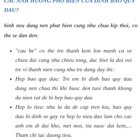
CAC ANH HUONG PHO BIEN CUA DINH BAO QUY
DAU?
binh neu dung nen phat hien cung nhu chua kip thoi, co
the se dan den:
"cau be" co the tro thanh kem lon manh ca ve
chieu dai cung nhu chieu rong, dac biet la doi voi
tre vi thanh nien cung nhu tre dang day thi.·
Hep bao quy dau: Tre em bi dinh bao quy dau
dung nen chua thi khi buoc den tuoi thanh khong
du nien rat de bi hep bao quy dau
Hep lo tieu: nhu la da de cap tren kia, bao quy
dau bi dinh se gay ra hep lo nieu dao lam cho cac
anh em di dai kho, met moi, tia nuoc dai kem,...
Tham chi tac duong tieu.