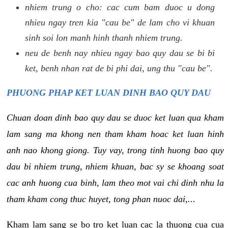
nhiem trung o cho: cac cum bam duoc u dong
nhieu ngay tren kia "cau be" de lam cho vi khuan
sinh soi lon manh hinh thanh nhiem trung.
neu de benh nay nhieu ngay bao quy dau se bi bi
ket, benh nhan rat de bi phi dai, ung thu "cau be".
PHUONG PHAP KET LUAN DINH BAO QUY DAU
Chuan doan dinh bao quy dau se duoc ket luan qua kham
lam sang ma khong nen tham kham hoac ket luan hinh
anh nao khong giong. Tuy vay, trong tinh huong bao quy
dau bi nhiem trung, nhiem khuan, bac sy se khoang soat
cac anh huong cua binh, lam theo mot vai chi dinh nhu la
tham kham cong thuc huyet, tong phan nuoc dai,...
Kham lam sang se bo tro ket luan cac la thuong cua cua