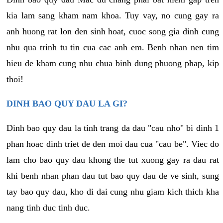
kia lam sang kham nam khoa. Tuy vay, no cung gay ra
anh huong rat lon den sinh hoat, cuoc song gia dinh cung
nhu qua trinh tu tin cua cac anh em. Benh nhan nen tim
hieu de kham cung nhu chua binh dung phuong phap, kip
thoi!
DINH BAO QUY DAU LA GI?
Dinh bao quy dau la tinh trang da dau "cau nho" bi dinh 1
phan hoac dinh triet de den moi dau cua "cau be". Viec do
lam cho bao quy dau khong the tut xuong gay ra dau rat
khi benh nhan phan dau tut bao quy dau de ve sinh, sung
tay bao quy dau, kho di dai cung nhu giam kich thich kha
nang tinh duc tinh duc.