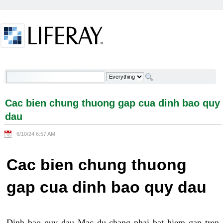
Skip to Content
Cac bien chung thuong gap cua dinh bao quy dau -
Welcome
Cac bien chung thuong gap cua dinh bao quy
dau
6/10/24 6:57 AM
Cac bien chung thuong
gap cua dinh bao quy dau
Dinh bao quy dau Mac du chang phai bat hiem gap tren