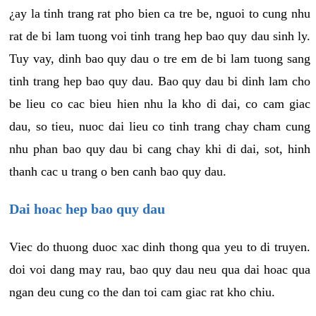
¿ay la tinh trang rat pho bien ca tre be, nguoi to cung nhu
rat de bi lam tuong voi tinh trang hep bao quy dau sinh ly.
Tuy vay, dinh bao quy dau o tre em de bi lam tuong sang
tinh trang hep bao quy dau. Bao quy dau bi dinh lam cho
be lieu co cac bieu hien nhu la kho di dai, co cam giac
dau, so tieu, nuoc dai lieu co tinh trang chay cham cung
nhu phan bao quy dau bi cang chay khi di dai, sot, hinh
thanh cac u trang o ben canh bao quy dau.
Dai hoac hep bao quy dau
Viec do thuong duoc xac dinh thong qua yeu to di truyen.
doi voi dang may rau, bao quy dau neu qua dai hoac qua
ngan deu cung co the dan toi cam giac rat kho chiu.