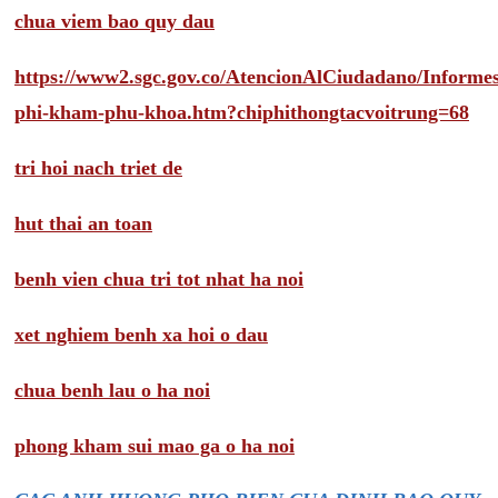
chua viem bao quy dau
https://www2.sgc.gov.co/AtencionAlCiudadano/Inform
phi-kham-phu-khoa.htm?chiphithongtacvoitrung=68
tri hoi nach triet de
hut thai an toan
benh vien chua tri tot nhat ha noi
xet nghiem benh xa hoi o dau
chua benh lau o ha noi
phong kham sui mao ga o ha noi