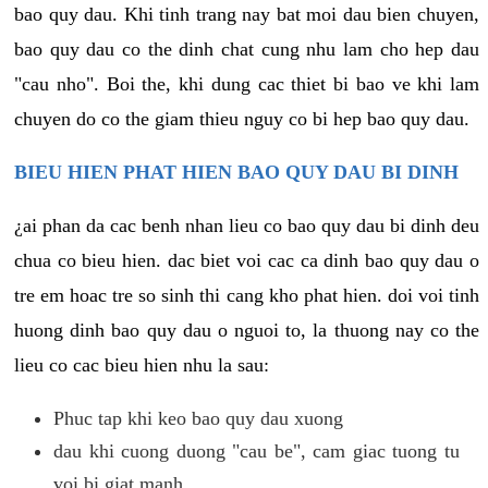
bao quy dau. Khi tinh trang nay bat moi dau bien chuyen,
bao quy dau co the dinh chat cung nhu lam cho hep dau
"cau nho". Boi the, khi dung cac thiet bi bao ve khi lam
chuyen do co the giam thieu nguy co bi hep bao quy dau.
BIEU HIEN PHAT HIEN BAO QUY DAU BI DINH
¿ai phan da cac benh nhan lieu co bao quy dau bi dinh deu
chua co bieu hien. dac biet voi cac ca dinh bao quy dau o
tre em hoac tre so sinh thi cang kho phat hien. doi voi tinh
huong dinh bao quy dau o nguoi to, la thuong nay co the
lieu co cac bieu hien nhu la sau:
Phuc tap khi keo bao quy dau xuong
dau khi cuong duong "cau be", cam giac tuong tu
voi bi giat manh