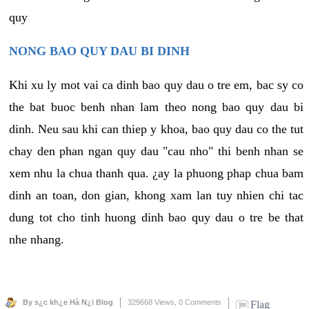
quy
NONG BAO QUY DAU BI DINH
Khi xu ly mot vai ca dinh bao quy dau o tre em, bac sy co
the bat buoc benh nhan lam theo nong bao quy dau bi
dinh. Neu sau khi can thiep y khoa, bao quy dau co the tut
chay den phan ngan quy dau "cau nho" thi benh nhan se
xem nhu la chua thanh qua. ¿ay la phuong phap chua bam
dinh an toan, don gian, khong xam lan tuy nhien chi tac
dung tot cho tinh huong dinh bao quy dau o tre be that
nhe nhang.
By s¿c kh¿e Hà N¿i Blog
329668 Views,
0 Comments
Flag