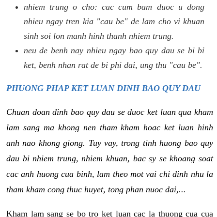
nhiem trung o cho: cac cum bam duoc u dong
nhieu ngay tren kia "cau be" de lam cho vi khuan
sinh soi lon manh hinh thanh nhiem trung.
neu de benh nay nhieu ngay bao quy dau se bi bi
ket, benh nhan rat de bi phi dai, ung thu "cau be".
PHUONG PHAP KET LUAN DINH BAO QUY DAU
Chuan doan dinh bao quy dau se duoc ket luan qua kham
lam sang ma khong nen tham kham hoac ket luan hinh
anh nao khong giong. Tuy vay, trong tinh huong bao quy
dau bi nhiem trung, nhiem khuan, bac sy se khoang soat
cac anh huong cua binh, lam theo mot vai chi dinh nhu la
tham kham cong thuc huyet, tong phan nuoc dai,...
Kham lam sang se bo tro ket luan cac la thuong cua cua