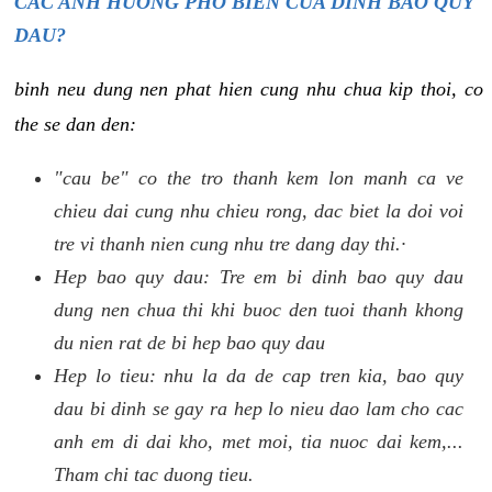
CAC ANH HUONG PHO BIEN CUA DINH BAO QUY
DAU?
binh neu dung nen phat hien cung nhu chua kip thoi, co
the se dan den:
"cau be" co the tro thanh kem lon manh ca ve
chieu dai cung nhu chieu rong, dac biet la doi voi
tre vi thanh nien cung nhu tre dang day thi.·
Hep bao quy dau: Tre em bi dinh bao quy dau
dung nen chua thi khi buoc den tuoi thanh khong
du nien rat de bi hep bao quy dau
Hep lo tieu: nhu la da de cap tren kia, bao quy
dau bi dinh se gay ra hep lo nieu dao lam cho cac
anh em di dai kho, met moi, tia nuoc dai kem,...
Tham chi tac duong tieu.