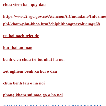
chua viem bao quy dau
https://www2.sgc.gov.co/AtencionAlCiudadano/Inform
phi-kham-phu-khoa.htm?chiphithongtacvoitrung=68
tri hoi nach triet de
hut thai an toan
benh vien chua tri tot nhat ha noi
xet nghiem benh xa hoi o dau
chua benh lau o ha noi
phong kham sui mao ga o ha noi