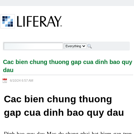
Skip to Content
Cac bien chung thuong gap cua dinh bao quy dau -
Welcome
Cac bien chung thuong gap cua dinh bao quy
dau
6/10/24 6:57 AM
Cac bien chung thuong
gap cua dinh bao quy dau
Dinh bao quy dau Mac du chang phai bat hiem gap tren