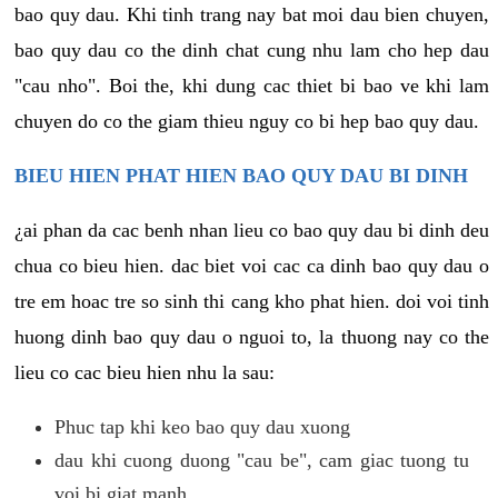
bao quy dau. Khi tinh trang nay bat moi dau bien chuyen,
bao quy dau co the dinh chat cung nhu lam cho hep dau
"cau nho". Boi the, khi dung cac thiet bi bao ve khi lam
chuyen do co the giam thieu nguy co bi hep bao quy dau.
BIEU HIEN PHAT HIEN BAO QUY DAU BI DINH
¿ai phan da cac benh nhan lieu co bao quy dau bi dinh deu
chua co bieu hien. dac biet voi cac ca dinh bao quy dau o
tre em hoac tre so sinh thi cang kho phat hien. doi voi tinh
huong dinh bao quy dau o nguoi to, la thuong nay co the
lieu co cac bieu hien nhu la sau:
Phuc tap khi keo bao quy dau xuong
dau khi cuong duong "cau be", cam giac tuong tu
voi bi giat manh