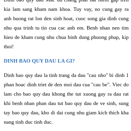
kia lam sang kham nam khoa. Tuy vay, no cung gay ra
anh huong rat lon den sinh hoat, cuoc song gia dinh cung
nhu qua trinh tu tin cua cac anh em. Benh nhan nen tim
hieu de kham cung nhu chua binh dung phuong phap, kip
thoi!
DINH BAO QUY DAU LA GI?
Dinh bao quy dau la tinh trang da dau "cau nho" bi dinh 1
phan hoac dinh triet de den moi dau cua "cau be". Viec do
lam cho bao quy dau khong the tut xuong gay ra dau rat
khi benh nhan phan dau tut bao quy dau de ve sinh, sung
tay bao quy dau, kho di dai cung nhu giam kich thich kha
nang tinh duc tinh duc.