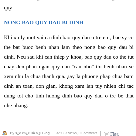
quy
NONG BAO QUY DAU BI DINH
Khi xu ly mot vai ca dinh bao quy dau o tre em, bac sy co
the bat buoc benh nhan lam theo nong bao quy dau bi
dinh. Neu sau khi can thiep y khoa, bao quy dau co the tut
chay den phan ngan quy dau "cau nho" thi benh nhan se
xem nhu la chua thanh qua. ¿ay la phuong phap chua bam
dinh an toan, don gian, khong xam lan tuy nhien chi tac
dung tot cho tinh huong dinh bao quy dau o tre be that
nhe nhang.
By s¿c kh¿e Hà N¿i Blog
329653 Views,
0 Comments
Flag