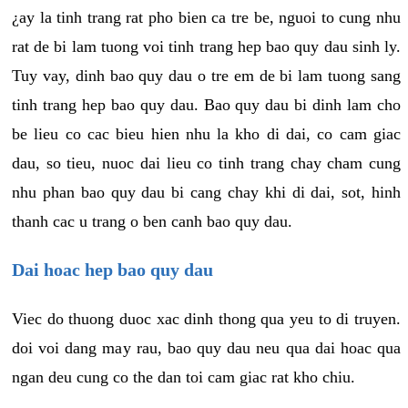
¿ay la tinh trang rat pho bien ca tre be, nguoi to cung nhu
rat de bi lam tuong voi tinh trang hep bao quy dau sinh ly.
Tuy vay, dinh bao quy dau o tre em de bi lam tuong sang
tinh trang hep bao quy dau. Bao quy dau bi dinh lam cho
be lieu co cac bieu hien nhu la kho di dai, co cam giac
dau, so tieu, nuoc dai lieu co tinh trang chay cham cung
nhu phan bao quy dau bi cang chay khi di dai, sot, hinh
thanh cac u trang o ben canh bao quy dau.
Dai hoac hep bao quy dau
Viec do thuong duoc xac dinh thong qua yeu to di truyen.
doi voi dang may rau, bao quy dau neu qua dai hoac qua
ngan deu cung co the dan toi cam giac rat kho chiu.