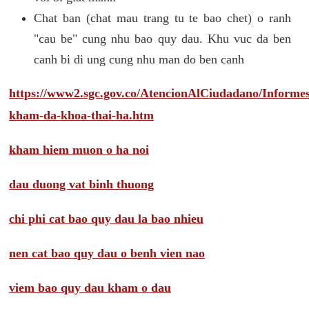
Chat ban (chat mau trang tu te bao chet) o ranh
"cau be" cung nhu bao quy dau. Khu vuc da ben
canh bi di ung cung nhu man do ben canh
https://www2.sgc.gov.co/AtencionAlCiudadano/Inform
kham-da-khoa-thai-ha.htm
kham hiem muon o ha noi
dau duong vat binh thuong
chi phi cat bao quy dau la bao nhieu
nen cat bao quy dau o benh vien nao
viem bao quy dau kham o dau