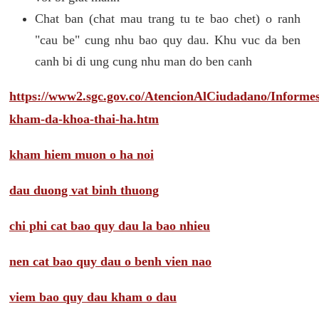
Chat ban (chat mau trang tu te bao chet) o ranh
"cau be" cung nhu bao quy dau. Khu vuc da ben
canh bi di ung cung nhu man do ben canh
https://www2.sgc.gov.co/AtencionAlCiudadano/Inform
kham-da-khoa-thai-ha.htm
kham hiem muon o ha noi
dau duong vat binh thuong
chi phi cat bao quy dau la bao nhieu
nen cat bao quy dau o benh vien nao
viem bao quy dau kham o dau