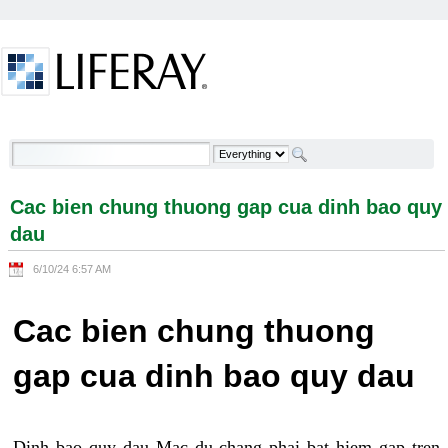
Skip to Content
Cac bien chung thuong gap cua dinh bao quy dau -
Welcome
Cac bien chung thuong gap cua dinh bao quy
dau
6/10/24 6:57 AM
Cac bien chung thuong
gap cua dinh bao quy dau
Dinh bao quy dau Mac du chang phai bat hiem gap tren