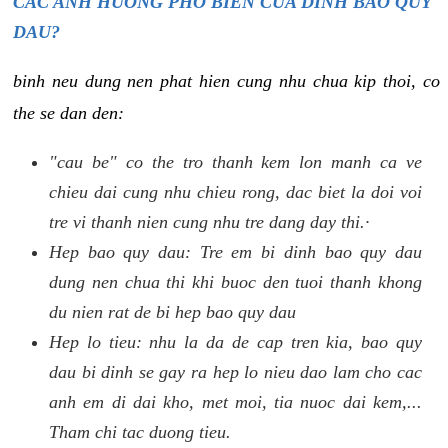
CAC ANH HUONG PHO BIEN CUA DINH BAO QUY
DAU?
binh neu dung nen phat hien cung nhu chua kip thoi, co
the se dan den:
"cau be" co the tro thanh kem lon manh ca ve
chieu dai cung nhu chieu rong, dac biet la doi voi
tre vi thanh nien cung nhu tre dang day thi.·
Hep bao quy dau: Tre em bi dinh bao quy dau
dung nen chua thi khi buoc den tuoi thanh khong
du nien rat de bi hep bao quy dau
Hep lo tieu: nhu la da de cap tren kia, bao quy
dau bi dinh se gay ra hep lo nieu dao lam cho cac
anh em di dai kho, met moi, tia nuoc dai kem,...
Tham chi tac duong tieu.