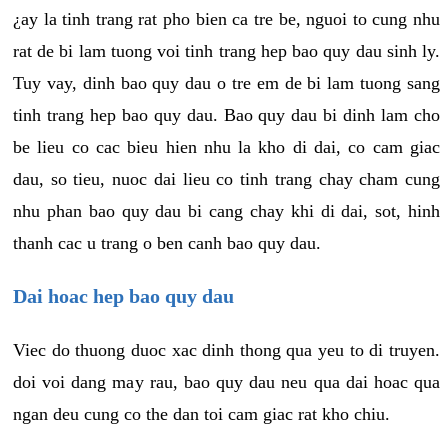
¿ay la tinh trang rat pho bien ca tre be, nguoi to cung nhu
rat de bi lam tuong voi tinh trang hep bao quy dau sinh ly.
Tuy vay, dinh bao quy dau o tre em de bi lam tuong sang
tinh trang hep bao quy dau. Bao quy dau bi dinh lam cho
be lieu co cac bieu hien nhu la kho di dai, co cam giac
dau, so tieu, nuoc dai lieu co tinh trang chay cham cung
nhu phan bao quy dau bi cang chay khi di dai, sot, hinh
thanh cac u trang o ben canh bao quy dau.
Dai hoac hep bao quy dau
Viec do thuong duoc xac dinh thong qua yeu to di truyen.
doi voi dang may rau, bao quy dau neu qua dai hoac qua
ngan deu cung co the dan toi cam giac rat kho chiu.