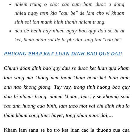
nhiem trung o cho: cac cum bam duoc u dong
nhieu ngay tren kia "cau be" de lam cho vi khuan
sinh soi lon manh hinh thanh nhiem trung.
neu de benh nay nhieu ngay bao quy dau se bi bi
ket, benh nhan rat de bi phi dai, ung thu "cau be".
PHUONG PHAP KET LUAN DINH BAO QUY DAU
Chuan doan dinh bao quy dau se duoc ket luan qua kham
lam sang ma khong nen tham kham hoac ket luan hinh
anh nao khong giong. Tuy vay, trong tinh huong bao quy
dau bi nhiem trung, nhiem khuan, bac sy se khoang soat
cac anh huong cua binh, lam theo mot vai chi dinh nhu la
tham kham cong thuc huyet, tong phan nuoc dai,...
Kham lam sang se bo tro ket luan cac la thuong cua cua