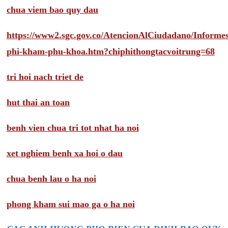
chua viem bao quy dau
https://www2.sgc.gov.co/AtencionAlCiudadano/Inform
phi-kham-phu-khoa.htm?chiphithongtacvoitrung=68
tri hoi nach triet de
hut thai an toan
benh vien chua tri tot nhat ha noi
xet nghiem benh xa hoi o dau
chua benh lau o ha noi
phong kham sui mao ga o ha noi