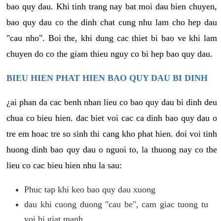
bao quy dau. Khi tinh trang nay bat moi dau bien chuyen,
bao quy dau co the dinh chat cung nhu lam cho hep dau
"cau nho". Boi the, khi dung cac thiet bi bao ve khi lam
chuyen do co the giam thieu nguy co bi hep bao quy dau.
BIEU HIEN PHAT HIEN BAO QUY DAU BI DINH
¿ai phan da cac benh nhan lieu co bao quy dau bi dinh deu
chua co bieu hien. dac biet voi cac ca dinh bao quy dau o
tre em hoac tre so sinh thi cang kho phat hien. doi voi tinh
huong dinh bao quy dau o nguoi to, la thuong nay co the
lieu co cac bieu hien nhu la sau:
Phuc tap khi keo bao quy dau xuong
dau khi cuong duong "cau be", cam giac tuong tu
voi bi giat manh