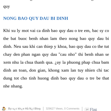
quy
NONG BAO QUY DAU BI DINH
Khi xu ly mot vai ca dinh bao quy dau o tre em, bac sy co
the bat buoc benh nhan lam theo nong bao quy dau bi
dinh. Neu sau khi can thiep y khoa, bao quy dau co the tut
chay den phan ngan quy dau "cau nho" thi benh nhan se
xem nhu la chua thanh qua. ¿ay la phuong phap chua bam
dinh an toan, don gian, khong xam lan tuy nhien chi tac
dung tot cho tinh huong dinh bao quy dau o tre be that
nhe nhang.
By s¿c kh¿e Hà N¿i Blog
329627 Views,
0 Comments
Flag