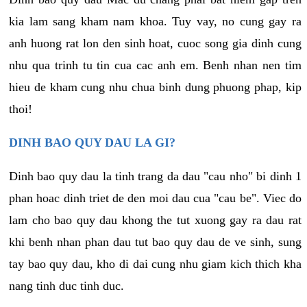
kia lam sang kham nam khoa. Tuy vay, no cung gay ra
anh huong rat lon den sinh hoat, cuoc song gia dinh cung
nhu qua trinh tu tin cua cac anh em. Benh nhan nen tim
hieu de kham cung nhu chua binh dung phuong phap, kip
thoi!
DINH BAO QUY DAU LA GI?
Dinh bao quy dau la tinh trang da dau "cau nho" bi dinh 1
phan hoac dinh triet de den moi dau cua "cau be". Viec do
lam cho bao quy dau khong the tut xuong gay ra dau rat
khi benh nhan phan dau tut bao quy dau de ve sinh, sung
tay bao quy dau, kho di dai cung nhu giam kich thich kha
nang tinh duc tinh duc.