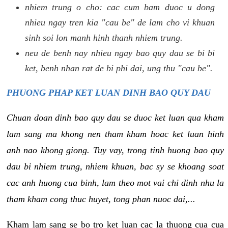
nhiem trung o cho: cac cum bam duoc u dong
nhieu ngay tren kia "cau be" de lam cho vi khuan
sinh soi lon manh hinh thanh nhiem trung.
neu de benh nay nhieu ngay bao quy dau se bi bi
ket, benh nhan rat de bi phi dai, ung thu "cau be".
PHUONG PHAP KET LUAN DINH BAO QUY DAU
Chuan doan dinh bao quy dau se duoc ket luan qua kham
lam sang ma khong nen tham kham hoac ket luan hinh
anh nao khong giong. Tuy vay, trong tinh huong bao quy
dau bi nhiem trung, nhiem khuan, bac sy se khoang soat
cac anh huong cua binh, lam theo mot vai chi dinh nhu la
tham kham cong thuc huyet, tong phan nuoc dai,...
Kham lam sang se bo tro ket luan cac la thuong cua cua