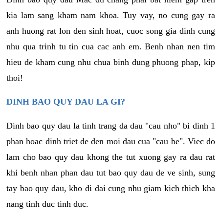
kia lam sang kham nam khoa. Tuy vay, no cung gay ra
anh huong rat lon den sinh hoat, cuoc song gia dinh cung
nhu qua trinh tu tin cua cac anh em. Benh nhan nen tim
hieu de kham cung nhu chua binh dung phuong phap, kip
thoi!
DINH BAO QUY DAU LA GI?
Dinh bao quy dau la tinh trang da dau "cau nho" bi dinh 1
phan hoac dinh triet de den moi dau cua "cau be". Viec do
lam cho bao quy dau khong the tut xuong gay ra dau rat
khi benh nhan phan dau tut bao quy dau de ve sinh, sung
tay bao quy dau, kho di dai cung nhu giam kich thich kha
nang tinh duc tinh duc.