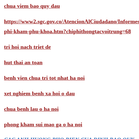
chua viem bao quy dau
https://www2.sgc.gov.co/AtencionAlCiudadano/Inform
phi-kham-phu-khoa.htm?chiphithongtacvoitrung=68
tri hoi nach triet de
hut thai an toan
benh vien chua tri tot nhat ha noi
xet nghiem benh xa hoi o dau
chua benh lau o ha noi
phong kham sui mao ga o ha noi