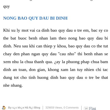
quy
NONG BAO QUY DAU BI DINH
Khi xu ly mot vai ca dinh bao quy dau o tre em, bac sy co
the bat buoc benh nhan lam theo nong bao quy dau bi
dinh. Neu sau khi can thiep y khoa, bao quy dau co the tut
chay den phan ngan quy dau "cau nho" thi benh nhan se
xem nhu la chua thanh qua. ¿ay la phuong phap chua bam
dinh an toan, don gian, khong xam lan tuy nhien chi tac
dung tot cho tinh huong dinh bao quy dau o tre be that
nhe nhang.
By s¿c kh¿e Hà N¿i Blog
329659 Views,
0 Comments
Flag