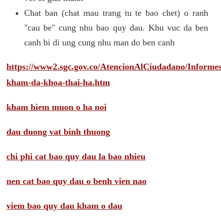
Chat ban (chat mau trang tu te bao chet) o ranh
"cau be" cung nhu bao quy dau. Khu vuc da ben
canh bi di ung cung nhu man do ben canh
https://www2.sgc.gov.co/AtencionAlCiudadano/Inform
kham-da-khoa-thai-ha.htm
kham hiem muon o ha noi
dau duong vat binh thuong
chi phi cat bao quy dau la bao nhieu
nen cat bao quy dau o benh vien nao
viem bao quy dau kham o dau