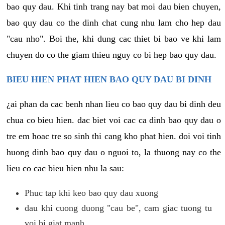
bao quy dau. Khi tinh trang nay bat moi dau bien chuyen,
bao quy dau co the dinh chat cung nhu lam cho hep dau
"cau nho". Boi the, khi dung cac thiet bi bao ve khi lam
chuyen do co the giam thieu nguy co bi hep bao quy dau.
BIEU HIEN PHAT HIEN BAO QUY DAU BI DINH
¿ai phan da cac benh nhan lieu co bao quy dau bi dinh deu
chua co bieu hien. dac biet voi cac ca dinh bao quy dau o
tre em hoac tre so sinh thi cang kho phat hien. doi voi tinh
huong dinh bao quy dau o nguoi to, la thuong nay co the
lieu co cac bieu hien nhu la sau:
Phuc tap khi keo bao quy dau xuong
dau khi cuong duong "cau be", cam giac tuong tu
voi bi giat manh