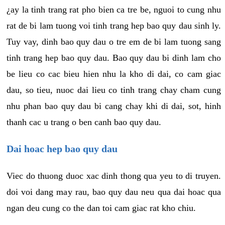
¿ay la tinh trang rat pho bien ca tre be, nguoi to cung nhu
rat de bi lam tuong voi tinh trang hep bao quy dau sinh ly.
Tuy vay, dinh bao quy dau o tre em de bi lam tuong sang
tinh trang hep bao quy dau. Bao quy dau bi dinh lam cho
be lieu co cac bieu hien nhu la kho di dai, co cam giac
dau, so tieu, nuoc dai lieu co tinh trang chay cham cung
nhu phan bao quy dau bi cang chay khi di dai, sot, hinh
thanh cac u trang o ben canh bao quy dau.
Dai hoac hep bao quy dau
Viec do thuong duoc xac dinh thong qua yeu to di truyen.
doi voi dang may rau, bao quy dau neu qua dai hoac qua
ngan deu cung co the dan toi cam giac rat kho chiu.