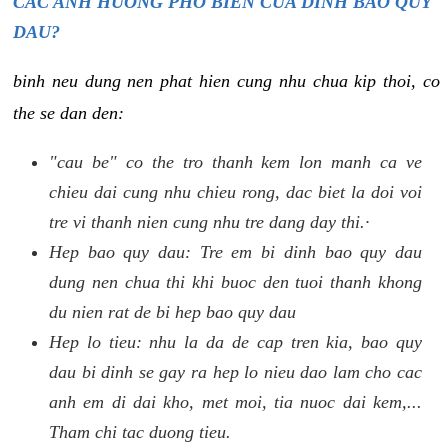
CAC ANH HUONG PHO BIEN CUA DINH BAO QUY
DAU?
binh neu dung nen phat hien cung nhu chua kip thoi, co
the se dan den:
"cau be" co the tro thanh kem lon manh ca ve
chieu dai cung nhu chieu rong, dac biet la doi voi
tre vi thanh nien cung nhu tre dang day thi.·
Hep bao quy dau: Tre em bi dinh bao quy dau
dung nen chua thi khi buoc den tuoi thanh khong
du nien rat de bi hep bao quy dau
Hep lo tieu: nhu la da de cap tren kia, bao quy
dau bi dinh se gay ra hep lo nieu dao lam cho cac
anh em di dai kho, met moi, tia nuoc dai kem,...
Tham chi tac duong tieu.