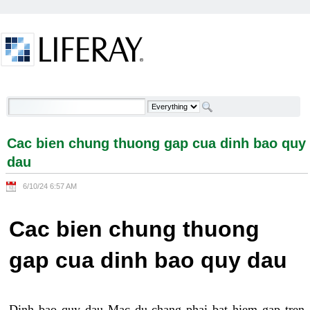
Skip to Content
Cac bien chung thuong gap cua dinh bao quy dau -
Welcome
Cac bien chung thuong gap cua dinh bao quy
dau
6/10/24 6:57 AM
Cac bien chung thuong
gap cua dinh bao quy dau
Dinh bao quy dau Mac du chang phai bat hiem gap tren