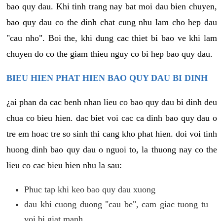
bao quy dau. Khi tinh trang nay bat moi dau bien chuyen,
bao quy dau co the dinh chat cung nhu lam cho hep dau
"cau nho". Boi the, khi dung cac thiet bi bao ve khi lam
chuyen do co the giam thieu nguy co bi hep bao quy dau.
BIEU HIEN PHAT HIEN BAO QUY DAU BI DINH
¿ai phan da cac benh nhan lieu co bao quy dau bi dinh deu
chua co bieu hien. dac biet voi cac ca dinh bao quy dau o
tre em hoac tre so sinh thi cang kho phat hien. doi voi tinh
huong dinh bao quy dau o nguoi to, la thuong nay co the
lieu co cac bieu hien nhu la sau:
Phuc tap khi keo bao quy dau xuong
dau khi cuong duong "cau be", cam giac tuong tu
voi bi giat manh