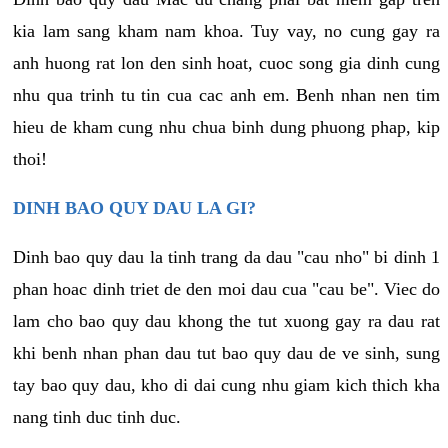
kia lam sang kham nam khoa. Tuy vay, no cung gay ra
anh huong rat lon den sinh hoat, cuoc song gia dinh cung
nhu qua trinh tu tin cua cac anh em. Benh nhan nen tim
hieu de kham cung nhu chua binh dung phuong phap, kip
thoi!
DINH BAO QUY DAU LA GI?
Dinh bao quy dau la tinh trang da dau "cau nho" bi dinh 1
phan hoac dinh triet de den moi dau cua "cau be". Viec do
lam cho bao quy dau khong the tut xuong gay ra dau rat
khi benh nhan phan dau tut bao quy dau de ve sinh, sung
tay bao quy dau, kho di dai cung nhu giam kich thich kha
nang tinh duc tinh duc.