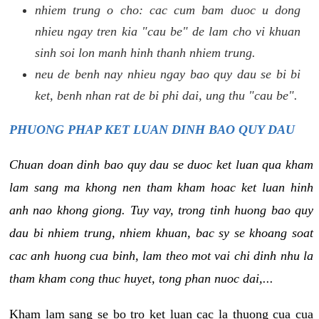
nhiem trung o cho: cac cum bam duoc u dong
nhieu ngay tren kia "cau be" de lam cho vi khuan
sinh soi lon manh hinh thanh nhiem trung.
neu de benh nay nhieu ngay bao quy dau se bi bi
ket, benh nhan rat de bi phi dai, ung thu "cau be".
PHUONG PHAP KET LUAN DINH BAO QUY DAU
Chuan doan dinh bao quy dau se duoc ket luan qua kham
lam sang ma khong nen tham kham hoac ket luan hinh
anh nao khong giong. Tuy vay, trong tinh huong bao quy
dau bi nhiem trung, nhiem khuan, bac sy se khoang soat
cac anh huong cua binh, lam theo mot vai chi dinh nhu la
tham kham cong thuc huyet, tong phan nuoc dai,...
Kham lam sang se bo tro ket luan cac la thuong cua cua