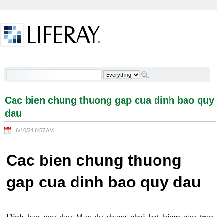
Skip to Content
Cac bien chung thuong gap cua dinh bao quy dau -
Welcome
Cac bien chung thuong gap cua dinh bao quy
dau
6/10/24 6:57 AM
Cac bien chung thuong
gap cua dinh bao quy dau
Dinh bao quy dau Mac du chang phai bat hiem gap tren