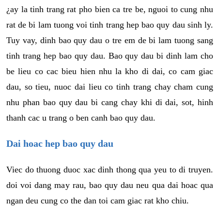
¿ay la tinh trang rat pho bien ca tre be, nguoi to cung nhu
rat de bi lam tuong voi tinh trang hep bao quy dau sinh ly.
Tuy vay, dinh bao quy dau o tre em de bi lam tuong sang
tinh trang hep bao quy dau. Bao quy dau bi dinh lam cho
be lieu co cac bieu hien nhu la kho di dai, co cam giac
dau, so tieu, nuoc dai lieu co tinh trang chay cham cung
nhu phan bao quy dau bi cang chay khi di dai, sot, hinh
thanh cac u trang o ben canh bao quy dau.
Dai hoac hep bao quy dau
Viec do thuong duoc xac dinh thong qua yeu to di truyen.
doi voi dang may rau, bao quy dau neu qua dai hoac qua
ngan deu cung co the dan toi cam giac rat kho chiu.