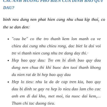
CAC ANH HUONG PHO BIEN CUA DINH BAO QUY
DAU?
binh neu dung nen phat hien cung nhu chua kip thoi, co
the se dan den:
"cau be" co the tro thanh kem lon manh ca ve
chieu dai cung nhu chieu rong, dac biet la doi voi
tre vi thanh nien cung nhu tre dang day thi.·
Hep bao quy dau: Tre em bi dinh bao quy dau
dung nen chua thi khi buoc den tuoi thanh khong
du nien rat de bi hep bao quy dau
Hep lo tieu: nhu la da de cap tren kia, bao quy
dau bi dinh se gay ra hep lo nieu dao lam cho cac
anh em di dai kho, met moi, tia nuoc dai kem,...
Tham chi tac duong tieu.