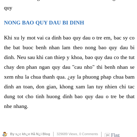
quy
NONG BAO QUY DAU BI DINH
Khi xu ly mot vai ca dinh bao quy dau o tre em, bac sy co
the bat buoc benh nhan lam theo nong bao quy dau bi
dinh. Neu sau khi can thiep y khoa, bao quy dau co the tut
chay den phan ngan quy dau "cau nho" thi benh nhan se
xem nhu la chua thanh qua. ¿ay la phuong phap chua bam
dinh an toan, don gian, khong xam lan tuy nhien chi tac
dung tot cho tinh huong dinh bao quy dau o tre be that
nhe nhang.
By s¿c kh¿e Hà N¿i Blog
329689 Views,
0 Comments
Flag