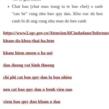
Chat ban (chat mau trang tu te bao chet) o ranh
"cau be" cung nhu bao quy dau. Khu vuc da ben
canh bi di ung cung nhu man do ben canh
https://www2.sgc.gov.co/AtencionAlCiudadano/Inform
kham-da-khoa-thai-ha.htm
kham hiem muon o ha noi
dau duong vat binh thuong
chi phi cat bao quy dau la bao nhieu
nen cat bao quy dau o benh vien nao
viem bao quy dau kham o dau