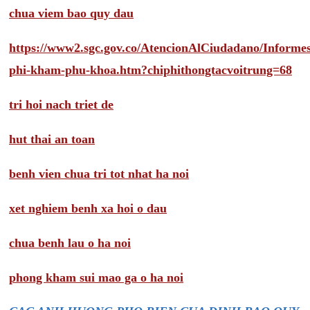
chua viem bao quy dau
https://www2.sgc.gov.co/AtencionAlCiudadano/Inform
phi-kham-phu-khoa.htm?chiphithongtacvoitrung=68
tri hoi nach triet de
hut thai an toan
benh vien chua tri tot nhat ha noi
xet nghiem benh xa hoi o dau
chua benh lau o ha noi
phong kham sui mao ga o ha noi