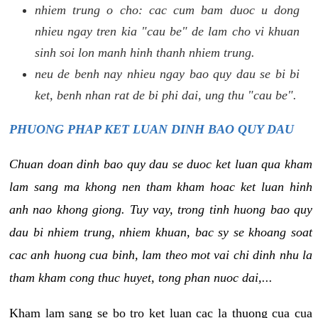
nhiem trung o cho: cac cum bam duoc u dong
nhieu ngay tren kia "cau be" de lam cho vi khuan
sinh soi lon manh hinh thanh nhiem trung.
neu de benh nay nhieu ngay bao quy dau se bi bi
ket, benh nhan rat de bi phi dai, ung thu "cau be".
PHUONG PHAP KET LUAN DINH BAO QUY DAU
Chuan doan dinh bao quy dau se duoc ket luan qua kham
lam sang ma khong nen tham kham hoac ket luan hinh
anh nao khong giong. Tuy vay, trong tinh huong bao quy
dau bi nhiem trung, nhiem khuan, bac sy se khoang soat
cac anh huong cua binh, lam theo mot vai chi dinh nhu la
tham kham cong thuc huyet, tong phan nuoc dai,...
Kham lam sang se bo tro ket luan cac la thuong cua cua