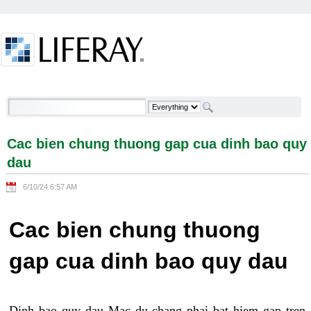
Skip to Content
Cac bien chung thuong gap cua dinh bao quy dau -
Welcome
Cac bien chung thuong gap cua dinh bao quy
dau
6/10/24 6:57 AM
Cac bien chung thuong
gap cua dinh bao quy dau
Dinh bao quy dau Mac du chang phai bat hiem gap tren