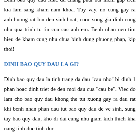
kia lam sang kham nam khoa. Tuy vay, no cung gay ra
anh huong rat lon den sinh hoat, cuoc song gia dinh cung
nhu qua trinh tu tin cua cac anh em. Benh nhan nen tim
hieu de kham cung nhu chua binh dung phuong phap, kip
thoi!
DINH BAO QUY DAU LA GI?
Dinh bao quy dau la tinh trang da dau "cau nho" bi dinh 1
phan hoac dinh triet de den moi dau cua "cau be". Viec do
lam cho bao quy dau khong the tut xuong gay ra dau rat
khi benh nhan phan dau tut bao quy dau de ve sinh, sung
tay bao quy dau, kho di dai cung nhu giam kich thich kha
nang tinh duc tinh duc.