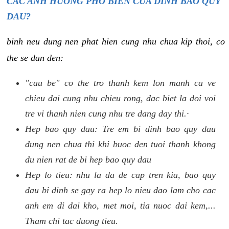
CAC ANH HUONG PHO BIEN CUA DINH BAO QUY
DAU?
binh neu dung nen phat hien cung nhu chua kip thoi, co
the se dan den:
"cau be" co the tro thanh kem lon manh ca ve
chieu dai cung nhu chieu rong, dac biet la doi voi
tre vi thanh nien cung nhu tre dang day thi.·
Hep bao quy dau: Tre em bi dinh bao quy dau
dung nen chua thi khi buoc den tuoi thanh khong
du nien rat de bi hep bao quy dau
Hep lo tieu: nhu la da de cap tren kia, bao quy
dau bi dinh se gay ra hep lo nieu dao lam cho cac
anh em di dai kho, met moi, tia nuoc dai kem,...
Tham chi tac duong tieu.