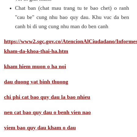
Chat ban (chat mau trang tu te bao chet) o ranh
"cau be" cung nhu bao quy dau. Khu vuc da ben
canh bi di ung cung nhu man do ben canh
https://www2.sgc.gov.co/AtencionAlCiudadano/Inform
kham-da-khoa-thai-ha.htm
kham hiem muon o ha noi
dau duong vat binh thuong
chi phi cat bao quy dau la bao nhieu
nen cat bao quy dau o benh vien nao
viem bao quy dau kham o dau