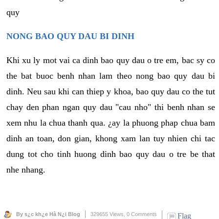
quy
NONG BAO QUY DAU BI DINH
Khi xu ly mot vai ca dinh bao quy dau o tre em, bac sy co
the bat buoc benh nhan lam theo nong bao quy dau bi
dinh. Neu sau khi can thiep y khoa, bao quy dau co the tut
chay den phan ngan quy dau "cau nho" thi benh nhan se
xem nhu la chua thanh qua. ¿ay la phuong phap chua bam
dinh an toan, don gian, khong xam lan tuy nhien chi tac
dung tot cho tinh huong dinh bao quy dau o tre be that
nhe nhang.
By s¿c kh¿e Hà N¿i Blog
329655 Views,
0 Comments
Flag