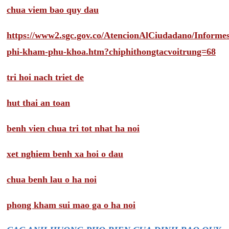
chua viem bao quy dau
https://www2.sgc.gov.co/AtencionAlCiudadano/Inform
phi-kham-phu-khoa.htm?chiphithongtacvoitrung=68
tri hoi nach triet de
hut thai an toan
benh vien chua tri tot nhat ha noi
xet nghiem benh xa hoi o dau
chua benh lau o ha noi
phong kham sui mao ga o ha noi