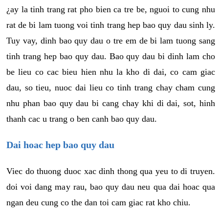
¿ay la tinh trang rat pho bien ca tre be, nguoi to cung nhu
rat de bi lam tuong voi tinh trang hep bao quy dau sinh ly.
Tuy vay, dinh bao quy dau o tre em de bi lam tuong sang
tinh trang hep bao quy dau. Bao quy dau bi dinh lam cho
be lieu co cac bieu hien nhu la kho di dai, co cam giac
dau, so tieu, nuoc dai lieu co tinh trang chay cham cung
nhu phan bao quy dau bi cang chay khi di dai, sot, hinh
thanh cac u trang o ben canh bao quy dau.
Dai hoac hep bao quy dau
Viec do thuong duoc xac dinh thong qua yeu to di truyen.
doi voi dang may rau, bao quy dau neu qua dai hoac qua
ngan deu cung co the dan toi cam giac rat kho chiu.