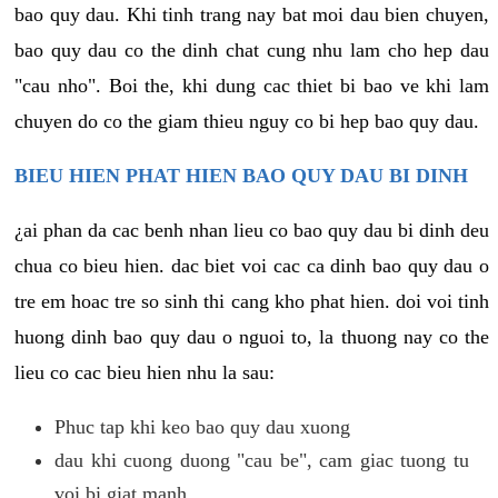
bao quy dau. Khi tinh trang nay bat moi dau bien chuyen,
bao quy dau co the dinh chat cung nhu lam cho hep dau
"cau nho". Boi the, khi dung cac thiet bi bao ve khi lam
chuyen do co the giam thieu nguy co bi hep bao quy dau.
BIEU HIEN PHAT HIEN BAO QUY DAU BI DINH
¿ai phan da cac benh nhan lieu co bao quy dau bi dinh deu
chua co bieu hien. dac biet voi cac ca dinh bao quy dau o
tre em hoac tre so sinh thi cang kho phat hien. doi voi tinh
huong dinh bao quy dau o nguoi to, la thuong nay co the
lieu co cac bieu hien nhu la sau:
Phuc tap khi keo bao quy dau xuong
dau khi cuong duong "cau be", cam giac tuong tu
voi bi giat manh