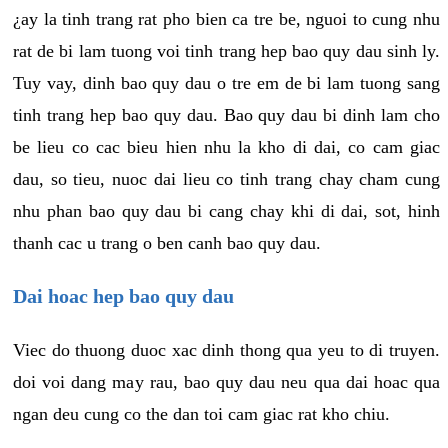
¿ay la tinh trang rat pho bien ca tre be, nguoi to cung nhu
rat de bi lam tuong voi tinh trang hep bao quy dau sinh ly.
Tuy vay, dinh bao quy dau o tre em de bi lam tuong sang
tinh trang hep bao quy dau. Bao quy dau bi dinh lam cho
be lieu co cac bieu hien nhu la kho di dai, co cam giac
dau, so tieu, nuoc dai lieu co tinh trang chay cham cung
nhu phan bao quy dau bi cang chay khi di dai, sot, hinh
thanh cac u trang o ben canh bao quy dau.
Dai hoac hep bao quy dau
Viec do thuong duoc xac dinh thong qua yeu to di truyen.
doi voi dang may rau, bao quy dau neu qua dai hoac qua
ngan deu cung co the dan toi cam giac rat kho chiu.