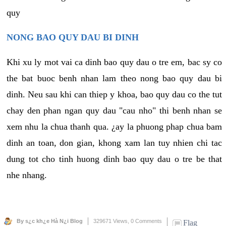
quy
NONG BAO QUY DAU BI DINH
Khi xu ly mot vai ca dinh bao quy dau o tre em, bac sy co
the bat buoc benh nhan lam theo nong bao quy dau bi
dinh. Neu sau khi can thiep y khoa, bao quy dau co the tut
chay den phan ngan quy dau "cau nho" thi benh nhan se
xem nhu la chua thanh qua. ¿ay la phuong phap chua bam
dinh an toan, don gian, khong xam lan tuy nhien chi tac
dung tot cho tinh huong dinh bao quy dau o tre be that
nhe nhang.
By s¿c kh¿e Hà N¿i Blog
329671 Views,
0 Comments
Flag