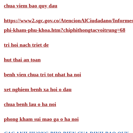
chua viem bao quy dau
https://www2.sgc.gov.co/AtencionAlCiudadano/Inform
phi-kham-phu-khoa.htm?chiphithongtacvoitrung=68
tri hoi nach triet de
hut thai an toan
benh vien chua tri tot nhat ha noi
xet nghiem benh xa hoi o dau
chua benh lau o ha noi
phong kham sui mao ga o ha noi