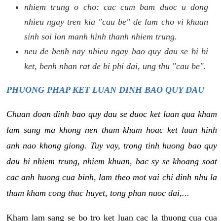
nhiem trung o cho: cac cum bam duoc u dong
nhieu ngay tren kia "cau be" de lam cho vi khuan
sinh soi lon manh hinh thanh nhiem trung.
neu de benh nay nhieu ngay bao quy dau se bi bi
ket, benh nhan rat de bi phi dai, ung thu "cau be".
PHUONG PHAP KET LUAN DINH BAO QUY DAU
Chuan doan dinh bao quy dau se duoc ket luan qua kham
lam sang ma khong nen tham kham hoac ket luan hinh
anh nao khong giong. Tuy vay, trong tinh huong bao quy
dau bi nhiem trung, nhiem khuan, bac sy se khoang soat
cac anh huong cua binh, lam theo mot vai chi dinh nhu la
tham kham cong thuc huyet, tong phan nuoc dai,...
Kham lam sang se bo tro ket luan cac la thuong cua cua