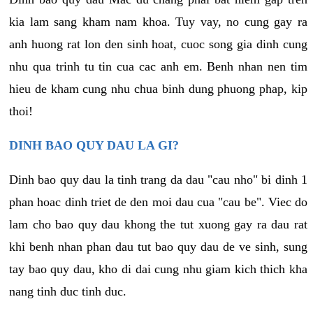
kia lam sang kham nam khoa. Tuy vay, no cung gay ra
anh huong rat lon den sinh hoat, cuoc song gia dinh cung
nhu qua trinh tu tin cua cac anh em. Benh nhan nen tim
hieu de kham cung nhu chua binh dung phuong phap, kip
thoi!
DINH BAO QUY DAU LA GI?
Dinh bao quy dau la tinh trang da dau "cau nho" bi dinh 1
phan hoac dinh triet de den moi dau cua "cau be". Viec do
lam cho bao quy dau khong the tut xuong gay ra dau rat
khi benh nhan phan dau tut bao quy dau de ve sinh, sung
tay bao quy dau, kho di dai cung nhu giam kich thich kha
nang tinh duc tinh duc.