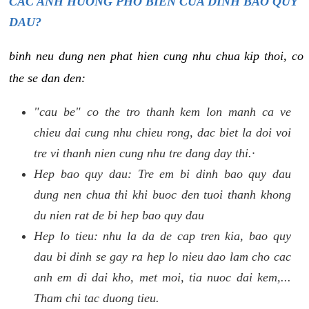
CAC ANH HUONG PHO BIEN CUA DINH BAO QUY
DAU?
binh neu dung nen phat hien cung nhu chua kip thoi, co
the se dan den:
"cau be" co the tro thanh kem lon manh ca ve
chieu dai cung nhu chieu rong, dac biet la doi voi
tre vi thanh nien cung nhu tre dang day thi.·
Hep bao quy dau: Tre em bi dinh bao quy dau
dung nen chua thi khi buoc den tuoi thanh khong
du nien rat de bi hep bao quy dau
Hep lo tieu: nhu la da de cap tren kia, bao quy
dau bi dinh se gay ra hep lo nieu dao lam cho cac
anh em di dai kho, met moi, tia nuoc dai kem,...
Tham chi tac duong tieu.