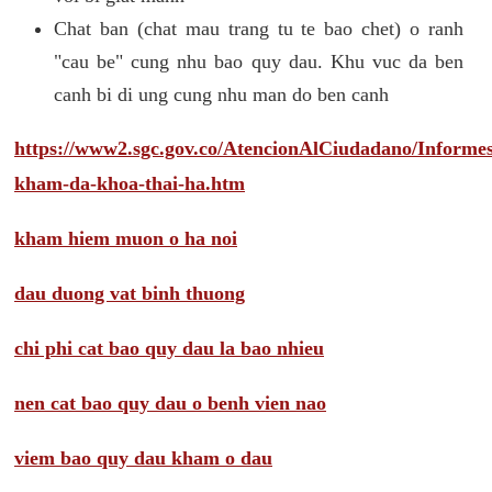
Chat ban (chat mau trang tu te bao chet) o ranh
"cau be" cung nhu bao quy dau. Khu vuc da ben
canh bi di ung cung nhu man do ben canh
https://www2.sgc.gov.co/AtencionAlCiudadano/Inform
kham-da-khoa-thai-ha.htm
kham hiem muon o ha noi
dau duong vat binh thuong
chi phi cat bao quy dau la bao nhieu
nen cat bao quy dau o benh vien nao
viem bao quy dau kham o dau