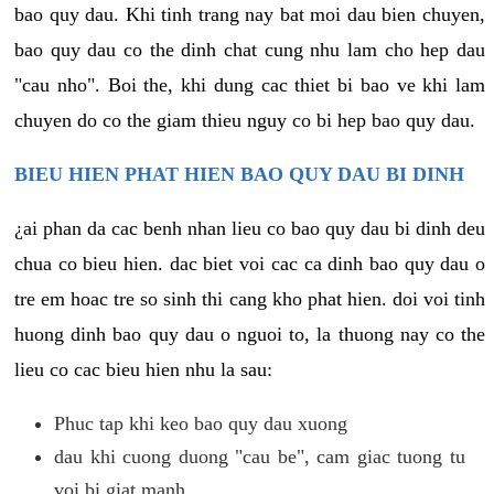
bao quy dau. Khi tinh trang nay bat moi dau bien chuyen,
bao quy dau co the dinh chat cung nhu lam cho hep dau
"cau nho". Boi the, khi dung cac thiet bi bao ve khi lam
chuyen do co the giam thieu nguy co bi hep bao quy dau.
BIEU HIEN PHAT HIEN BAO QUY DAU BI DINH
¿ai phan da cac benh nhan lieu co bao quy dau bi dinh deu
chua co bieu hien. dac biet voi cac ca dinh bao quy dau o
tre em hoac tre so sinh thi cang kho phat hien. doi voi tinh
huong dinh bao quy dau o nguoi to, la thuong nay co the
lieu co cac bieu hien nhu la sau:
Phuc tap khi keo bao quy dau xuong
dau khi cuong duong "cau be", cam giac tuong tu
voi bi giat manh