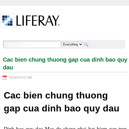
Skip to Content
Cac bien chung thuong gap cua dinh bao quy dau -
Welcome
Cac bien chung thuong gap cua dinh bao quy
dau
6/10/24 6:57 AM
Cac bien chung thuong
gap cua dinh bao quy dau
Dinh bao quy dau Mac du chang phai bat hiem gap tren