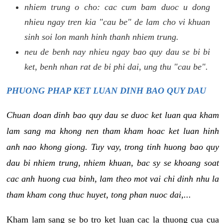
nhiem trung o cho: cac cum bam duoc u dong
nhieu ngay tren kia "cau be" de lam cho vi khuan
sinh soi lon manh hinh thanh nhiem trung.
neu de benh nay nhieu ngay bao quy dau se bi bi
ket, benh nhan rat de bi phi dai, ung thu "cau be".
PHUONG PHAP KET LUAN DINH BAO QUY DAU
Chuan doan dinh bao quy dau se duoc ket luan qua kham
lam sang ma khong nen tham kham hoac ket luan hinh
anh nao khong giong. Tuy vay, trong tinh huong bao quy
dau bi nhiem trung, nhiem khuan, bac sy se khoang soat
cac anh huong cua binh, lam theo mot vai chi dinh nhu la
tham kham cong thuc huyet, tong phan nuoc dai,...
Kham lam sang se bo tro ket luan cac la thuong cua cua