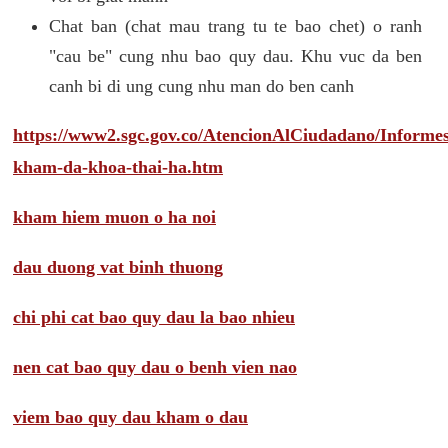
Chat ban (chat mau trang tu te bao chet) o ranh
"cau be" cung nhu bao quy dau. Khu vuc da ben
canh bi di ung cung nhu man do ben canh
https://www2.sgc.gov.co/AtencionAlCiudadano/Inform
kham-da-khoa-thai-ha.htm
kham hiem muon o ha noi
dau duong vat binh thuong
chi phi cat bao quy dau la bao nhieu
nen cat bao quy dau o benh vien nao
viem bao quy dau kham o dau