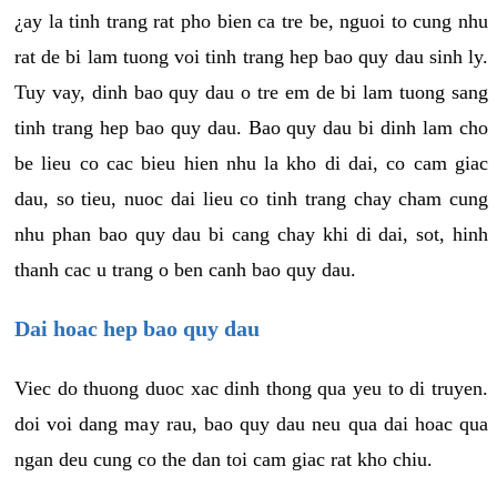
¿ay la tinh trang rat pho bien ca tre be, nguoi to cung nhu
rat de bi lam tuong voi tinh trang hep bao quy dau sinh ly.
Tuy vay, dinh bao quy dau o tre em de bi lam tuong sang
tinh trang hep bao quy dau. Bao quy dau bi dinh lam cho
be lieu co cac bieu hien nhu la kho di dai, co cam giac
dau, so tieu, nuoc dai lieu co tinh trang chay cham cung
nhu phan bao quy dau bi cang chay khi di dai, sot, hinh
thanh cac u trang o ben canh bao quy dau.
Dai hoac hep bao quy dau
Viec do thuong duoc xac dinh thong qua yeu to di truyen.
doi voi dang may rau, bao quy dau neu qua dai hoac qua
ngan deu cung co the dan toi cam giac rat kho chiu.