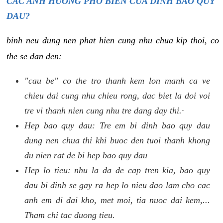
CAC ANH HUONG PHO BIEN CUA DINH BAO QUY
DAU?
binh neu dung nen phat hien cung nhu chua kip thoi, co
the se dan den:
"cau be" co the tro thanh kem lon manh ca ve
chieu dai cung nhu chieu rong, dac biet la doi voi
tre vi thanh nien cung nhu tre dang day thi.·
Hep bao quy dau: Tre em bi dinh bao quy dau
dung nen chua thi khi buoc den tuoi thanh khong
du nien rat de bi hep bao quy dau
Hep lo tieu: nhu la da de cap tren kia, bao quy
dau bi dinh se gay ra hep lo nieu dao lam cho cac
anh em di dai kho, met moi, tia nuoc dai kem,...
Tham chi tac duong tieu.