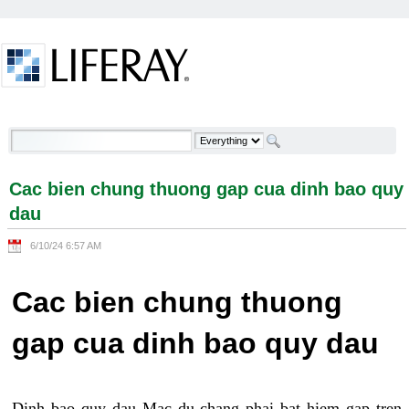
Skip to Content
Cac bien chung thuong gap cua dinh bao quy dau -
Welcome
Cac bien chung thuong gap cua dinh bao quy
dau
6/10/24 6:57 AM
Cac bien chung thuong
gap cua dinh bao quy dau
Dinh bao quy dau Mac du chang phai bat hiem gap tren