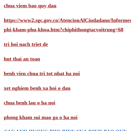
chua viem bao quy dau
https://www2.sgc.gov.co/AtencionAlCiudadano/Inform
phi-kham-phu-khoa.htm?chiphithongtacvoitrung=68
tri hoi nach triet de
hut thai an toan
benh vien chua tri tot nhat ha noi
xet nghiem benh xa hoi o dau
chua benh lau o ha noi
phong kham sui mao ga o ha noi