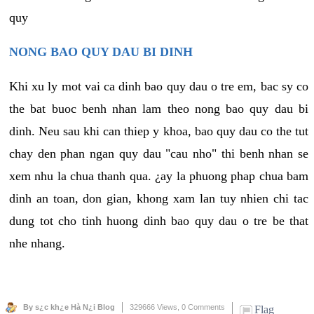
quy
NONG BAO QUY DAU BI DINH
Khi xu ly mot vai ca dinh bao quy dau o tre em, bac sy co
the bat buoc benh nhan lam theo nong bao quy dau bi
dinh. Neu sau khi can thiep y khoa, bao quy dau co the tut
chay den phan ngan quy dau "cau nho" thi benh nhan se
xem nhu la chua thanh qua. ¿ay la phuong phap chua bam
dinh an toan, don gian, khong xam lan tuy nhien chi tac
dung tot cho tinh huong dinh bao quy dau o tre be that
nhe nhang.
By s¿c kh¿e Hà N¿i Blog
329666 Views,
0 Comments
Flag