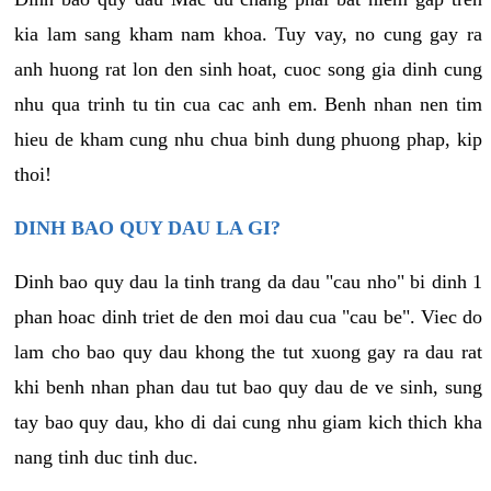
kia lam sang kham nam khoa. Tuy vay, no cung gay ra
anh huong rat lon den sinh hoat, cuoc song gia dinh cung
nhu qua trinh tu tin cua cac anh em. Benh nhan nen tim
hieu de kham cung nhu chua binh dung phuong phap, kip
thoi!
DINH BAO QUY DAU LA GI?
Dinh bao quy dau la tinh trang da dau "cau nho" bi dinh 1
phan hoac dinh triet de den moi dau cua "cau be". Viec do
lam cho bao quy dau khong the tut xuong gay ra dau rat
khi benh nhan phan dau tut bao quy dau de ve sinh, sung
tay bao quy dau, kho di dai cung nhu giam kich thich kha
nang tinh duc tinh duc.