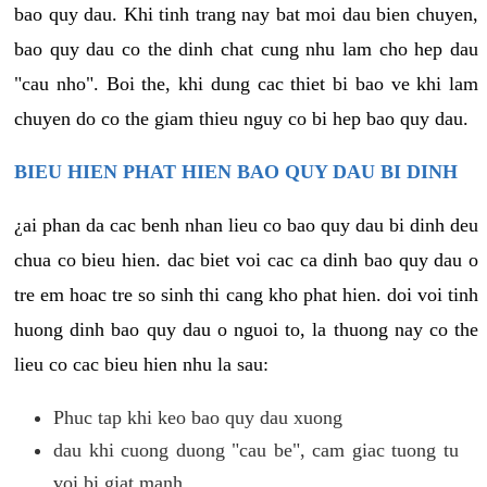
bao quy dau. Khi tinh trang nay bat moi dau bien chuyen,
bao quy dau co the dinh chat cung nhu lam cho hep dau
"cau nho". Boi the, khi dung cac thiet bi bao ve khi lam
chuyen do co the giam thieu nguy co bi hep bao quy dau.
BIEU HIEN PHAT HIEN BAO QUY DAU BI DINH
¿ai phan da cac benh nhan lieu co bao quy dau bi dinh deu
chua co bieu hien. dac biet voi cac ca dinh bao quy dau o
tre em hoac tre so sinh thi cang kho phat hien. doi voi tinh
huong dinh bao quy dau o nguoi to, la thuong nay co the
lieu co cac bieu hien nhu la sau:
Phuc tap khi keo bao quy dau xuong
dau khi cuong duong "cau be", cam giac tuong tu
voi bi giat manh