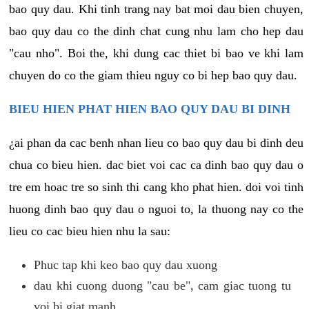
bao quy dau. Khi tinh trang nay bat moi dau bien chuyen,
bao quy dau co the dinh chat cung nhu lam cho hep dau
"cau nho". Boi the, khi dung cac thiet bi bao ve khi lam
chuyen do co the giam thieu nguy co bi hep bao quy dau.
BIEU HIEN PHAT HIEN BAO QUY DAU BI DINH
¿ai phan da cac benh nhan lieu co bao quy dau bi dinh deu
chua co bieu hien. dac biet voi cac ca dinh bao quy dau o
tre em hoac tre so sinh thi cang kho phat hien. doi voi tinh
huong dinh bao quy dau o nguoi to, la thuong nay co the
lieu co cac bieu hien nhu la sau:
Phuc tap khi keo bao quy dau xuong
dau khi cuong duong "cau be", cam giac tuong tu
voi bi giat manh