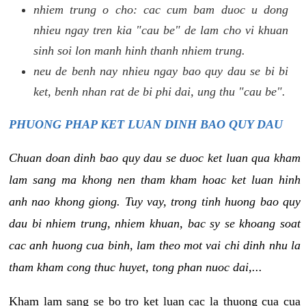
nhiem trung o cho: cac cum bam duoc u dong
nhieu ngay tren kia "cau be" de lam cho vi khuan
sinh soi lon manh hinh thanh nhiem trung.
neu de benh nay nhieu ngay bao quy dau se bi bi
ket, benh nhan rat de bi phi dai, ung thu "cau be".
PHUONG PHAP KET LUAN DINH BAO QUY DAU
Chuan doan dinh bao quy dau se duoc ket luan qua kham
lam sang ma khong nen tham kham hoac ket luan hinh
anh nao khong giong. Tuy vay, trong tinh huong bao quy
dau bi nhiem trung, nhiem khuan, bac sy se khoang soat
cac anh huong cua binh, lam theo mot vai chi dinh nhu la
tham kham cong thuc huyet, tong phan nuoc dai,...
Kham lam sang se bo tro ket luan cac la thuong cua cua