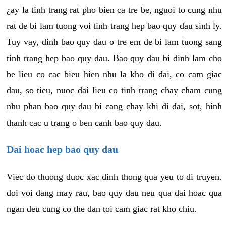
¿ay la tinh trang rat pho bien ca tre be, nguoi to cung nhu
rat de bi lam tuong voi tinh trang hep bao quy dau sinh ly.
Tuy vay, dinh bao quy dau o tre em de bi lam tuong sang
tinh trang hep bao quy dau. Bao quy dau bi dinh lam cho
be lieu co cac bieu hien nhu la kho di dai, co cam giac
dau, so tieu, nuoc dai lieu co tinh trang chay cham cung
nhu phan bao quy dau bi cang chay khi di dai, sot, hinh
thanh cac u trang o ben canh bao quy dau.
Dai hoac hep bao quy dau
Viec do thuong duoc xac dinh thong qua yeu to di truyen.
doi voi dang may rau, bao quy dau neu qua dai hoac qua
ngan deu cung co the dan toi cam giac rat kho chiu.