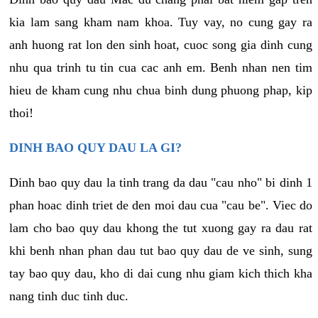
kia lam sang kham nam khoa. Tuy vay, no cung gay ra
anh huong rat lon den sinh hoat, cuoc song gia dinh cung
nhu qua trinh tu tin cua cac anh em. Benh nhan nen tim
hieu de kham cung nhu chua binh dung phuong phap, kip
thoi!
DINH BAO QUY DAU LA GI?
Dinh bao quy dau la tinh trang da dau "cau nho" bi dinh 1
phan hoac dinh triet de den moi dau cua "cau be". Viec do
lam cho bao quy dau khong the tut xuong gay ra dau rat
khi benh nhan phan dau tut bao quy dau de ve sinh, sung
tay bao quy dau, kho di dai cung nhu giam kich thich kha
nang tinh duc tinh duc.