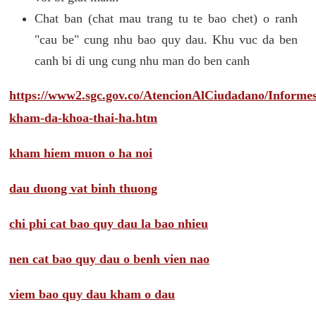
Chat ban (chat mau trang tu te bao chet) o ranh
"cau be" cung nhu bao quy dau. Khu vuc da ben
canh bi di ung cung nhu man do ben canh
https://www2.sgc.gov.co/AtencionAlCiudadano/Inform
kham-da-khoa-thai-ha.htm
kham hiem muon o ha noi
dau duong vat binh thuong
chi phi cat bao quy dau la bao nhieu
nen cat bao quy dau o benh vien nao
viem bao quy dau kham o dau