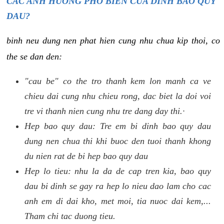
CAC ANH HUONG PHO BIEN CUA DINH BAO QUY
DAU?
binh neu dung nen phat hien cung nhu chua kip thoi, co
the se dan den:
"cau be" co the tro thanh kem lon manh ca ve
chieu dai cung nhu chieu rong, dac biet la doi voi
tre vi thanh nien cung nhu tre dang day thi.·
Hep bao quy dau: Tre em bi dinh bao quy dau
dung nen chua thi khi buoc den tuoi thanh khong
du nien rat de bi hep bao quy dau
Hep lo tieu: nhu la da de cap tren kia, bao quy
dau bi dinh se gay ra hep lo nieu dao lam cho cac
anh em di dai kho, met moi, tia nuoc dai kem,...
Tham chi tac duong tieu.