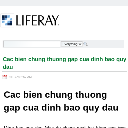
Skip to Content
Cac bien chung thuong gap cua dinh bao quy dau -
Welcome
Cac bien chung thuong gap cua dinh bao quy
dau
6/10/24 6:57 AM
Cac bien chung thuong
gap cua dinh bao quy dau
Dinh bao quy dau Mac du chang phai bat hiem gap tren