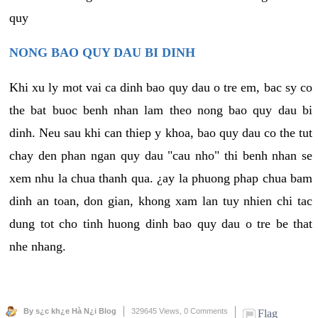
quy
NONG BAO QUY DAU BI DINH
Khi xu ly mot vai ca dinh bao quy dau o tre em, bac sy co
the bat buoc benh nhan lam theo nong bao quy dau bi
dinh. Neu sau khi can thiep y khoa, bao quy dau co the tut
chay den phan ngan quy dau "cau nho" thi benh nhan se
xem nhu la chua thanh qua. ¿ay la phuong phap chua bam
dinh an toan, don gian, khong xam lan tuy nhien chi tac
dung tot cho tinh huong dinh bao quy dau o tre be that
nhe nhang.
By s¿c kh¿e Hà N¿i Blog
329645 Views,
0 Comments
Flag