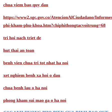
chua viem bao quy dau
https://www2.sgc.gov.co/AtencionAlCiudadano/Inform
phi-kham-phu-khoa.htm?chiphithongtacvoitrung=68
tri hoi nach triet de
hut thai an toan
benh vien chua tri tot nhat ha noi
xet nghiem benh xa hoi o dau
chua benh lau o ha noi
phong kham sui mao ga o ha noi