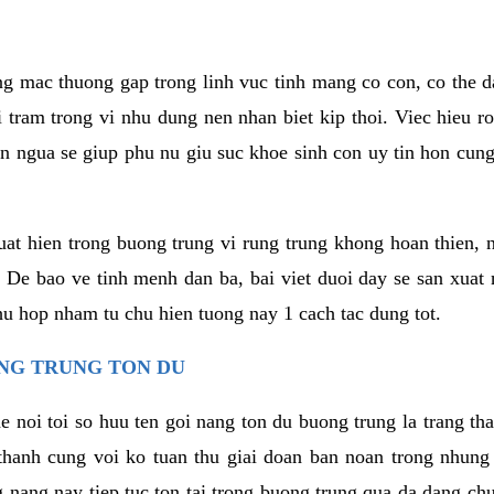
g mac thuong gap trong linh vuc tinh mang co con, co the d
 tram trong vi nhu dung nen nhan biet kip thoi. Viec hieu r
an ngua se giup phu nu giu suc khoe sinh con uy tin hon cu
uat hien trong buong trung vi rung trung khong hoan thien, 
 De bao ve tinh menh dan ba, bai viet duoi day se san xuat 
 hop nham tu chu hien tuong nay 1 cach tac dung tot.
ANG TRUNG TON DU
 noi toi so huu ten goi nang ton du buong trung la trang tha
g thanh cung voi ko tuan thu giai doan ban noan trong nhun
g nang nay tiep tuc ton tai trong buong trung qua da dang ch