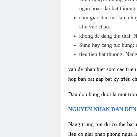
ngan hoac dai bat thuong.
cam giac dau luc lam chuy
khu vuc chau.
khong de dang thu thai: N
Sung hay cang tuc bung: c
tieu tien bat thuong: Nang
van de nhan biet som cac trieu
hop ban bat gap bat ky trieu c
Dau don bung duoi la mot tron
NGUYEN NHAN DAN DEN
Nang trung ton du co the bat
lieu co giai phap phong ngua l