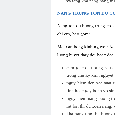
va tang kha nang nang tru
NANG TRUNG TON DU CO
Nang ton du buong trung co k
chi em, bao gom:
Mat can bang kinh nguyet: Nan
luong huyet thay doi hoac dac 
cam giac dau bung sau cu
trong chu ky kinh nguyet 
nguy hiem den xac suat si
tinh hoac gay benh vo sinh
nguy hiem nang buong tru
rat lon thi du xoan nang,
kha nang ung thu buong 