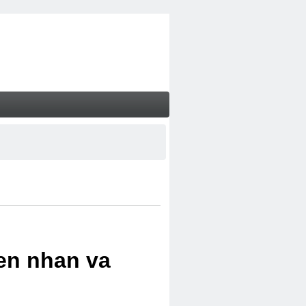
yen nhan va