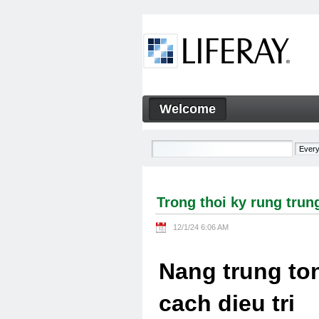
Skip to Content
Welcome
Trong thoi ky rung trung co
Navigation
Trong thoi ky rung trun
12/1/24 6:06 AM
Nang trung ton
cach dieu tri