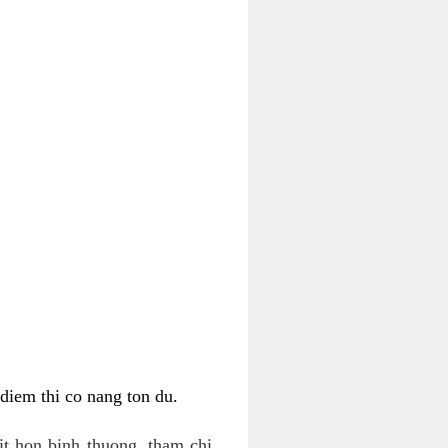
diem thi co nang ton du.
it hon binh thuong, tham chi