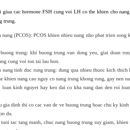
i giua cac hormone FSH cung voi LH co the khien cho nang 
g trung.
 nang (PCOS): PCOS khien nhieu nang nho phat trien song k
buong trung: khi buong trung van dong yeu, giai doan run
ng cung voi ton tai lau hon.
a nang tinh duc rung trung: dung qua nhieu thuoc kich thich 
the khien nang cao nguy co nang trung khong rung, gay nen na
i loan kinh nguyet hay keo dai co kha nang dan den roi loan
su gia dinh thi co cac van de ve buong trung hoac chu ky kinh 
on du.
 tuoi tac tang manh, chuc nang buong trung suy giam, khien