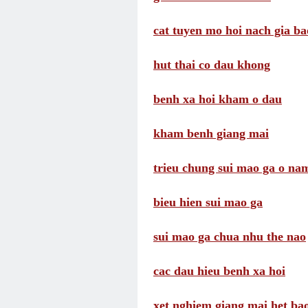
cat tuyen mo hoi nach gia ba
hut thai co dau khong
benh xa hoi kham o dau
kham benh giang mai
trieu chung sui mao ga o na
bieu hien sui mao ga
sui mao ga chua nhu the nao
cac dau hieu benh xa hoi
xet nghiem giang mai het bao