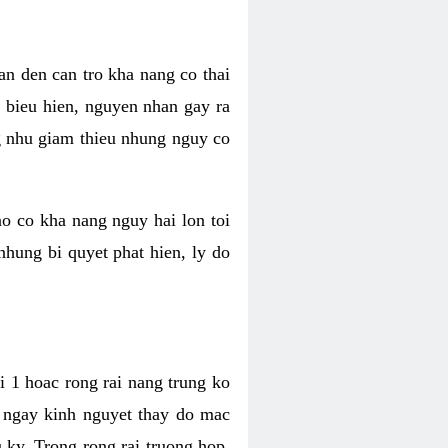
an den can tro kha nang co thai
o bieu hien, nguyen nhan gay ra
ng nhu giam thieu nhung nguy co
no co kha nang nguy hai lon toi
nhung bi quyet phat hien, ly do
i 1 hoac rong rai nang trung ko
g ngay kinh nguyet thay do mac
u ky. Trong rong rai truong hop,