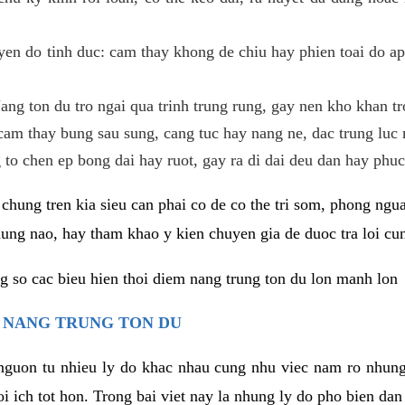
en do tinh duc: cam thay khong de chiu hay phien toai do ap
ang ton du tro ngai qua trinh trung rung, gay nen kho khan 
am thay bung sau sung, cang tuc hay nang ne, dac trung luc 
 to chen ep bong dai hay ruot, gay ra di dai deu dan hay phuc 
 chung tren kia sieu can phai co de co the tri som, phong ng
hung nao, hay tham khao y kien chuyen gia de duoc tra loi cun
g so cac bieu hien thoi diem nang trung ton du lon manh lon
 NANG TRUNG TON DU
 nguon tu nhieu ly do khac nhau cung nhu viec nam ro nhung
oi ich tot hon. Trong bai viet nay la nhung ly do pho bien dan