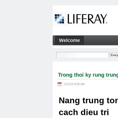
Skip to Content
Welcome
Trong thoi ky rung trung co
Navigation
Trong thoi ky rung trun
12/1/24 6:06 AM
Nang trung ton
cach dieu tri