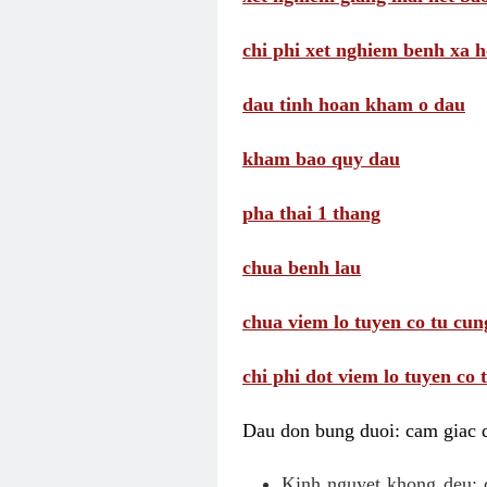
chi phi xet nghiem benh xa h
dau tinh hoan kham o dau
kham bao quy dau
pha thai 1 thang
chua benh lau
chua viem lo tuyen co tu cun
chi phi dot viem lo tuyen co 
Dau don bung duoi: cam giac da
Kinh nguyet khong deu: c