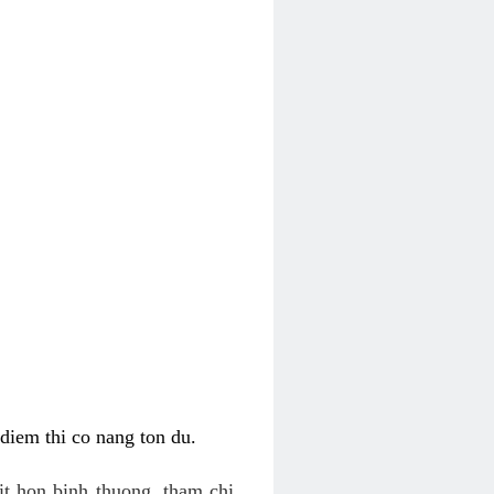
diem thi co nang ton du.
it hon binh thuong, tham chi