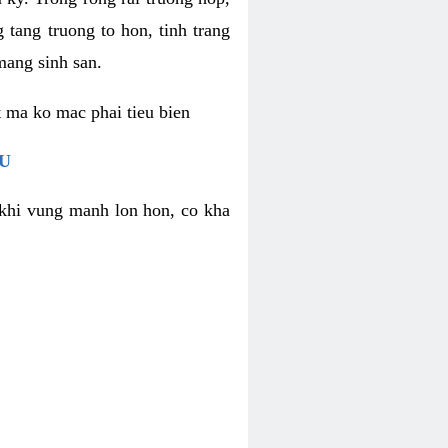
 tang truong to hon, tinh trang
mang sinh san.
t ma ko mac phai tieu bien
U
 khi vung manh lon hon, co kha