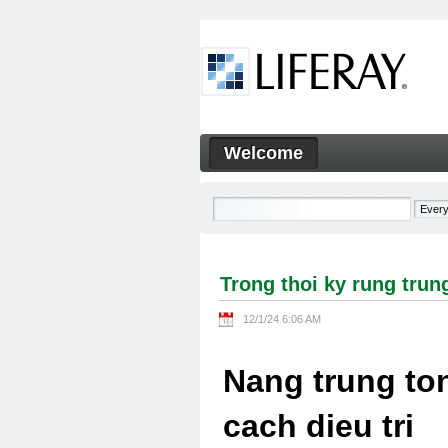
Skip to Content
Welcome
Trong thoi ky rung trung co
Navigation
Trong thoi ky rung trun
12/1/24 6:06 AM
Nang trung ton
cach dieu tri