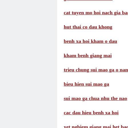
cat tuyen mo hoi nach gia ba
hut thai co dau khong
benh xa hoi kham o dau
kham benh giang mai
trieu chung sui mao ga o na
bieu hien sui mao ga
sui mao ga chua nhu the nao
cac dau hieu benh xa hoi
xet nghiem giang mai het bao