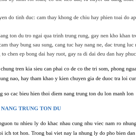
en do tinh duc: cam thay khong de chiu hay phien toai do ap
ang ton du tro ngai qua trinh trung rung, gay nen kho khan 
am thay bung sau sung, cang tuc hay nang ne, dac trung luc 
 to chen ep bong dai hay ruot, gay ra di dai deu dan hay phuc 
 chung tren kia sieu can phai co de co the tri som, phong ng
hung nao, hay tham khao y kien chuyen gia de duoc tra loi cun
g so cac bieu hien thoi diem nang trung ton du lon manh lon
 NANG TRUNG TON DU
 nguon tu nhieu ly do khac nhau cung nhu viec nam ro nhung
oi ich tot hon. Trong bai viet nay la nhung ly do pho bien dan