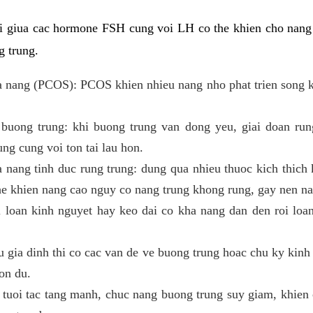
i giua cac hormone FSH cung voi LH co the khien cho nang 
g trung.
 nang (PCOS): PCOS khien nhieu nang nho phat trien song k
buong trung: khi buong trung van dong yeu, giai doan run
ng cung voi ton tai lau hon.
a nang tinh duc rung trung: dung qua nhieu thuoc kich thich 
the khien nang cao nguy co nang trung khong rung, gay nen na
i loan kinh nguyet hay keo dai co kha nang dan den roi loan
su gia dinh thi co cac van de ve buong trung hoac chu ky kinh 
on du.
 tuoi tac tang manh, chuc nang buong trung suy giam, khien