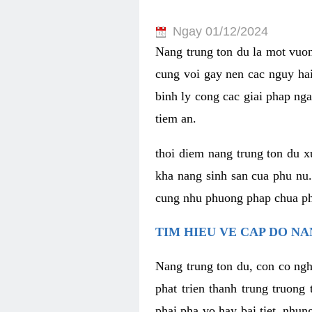
Ngay 01/12/2024
Nang trung ton du la mot vuon
cung voi gay nen cac nguy hai
binh ly cong cac giai phap ng
tiem an.
thoi diem nang trung ton du x
kha nang sinh san cua phu nu.
cung nhu phuong phap chua phu
TIM HIEU VE CAP DO N
Nang trung ton du, con co nghe
phat trien thanh trung truon
phai pha vo hay bai tiet, nhun