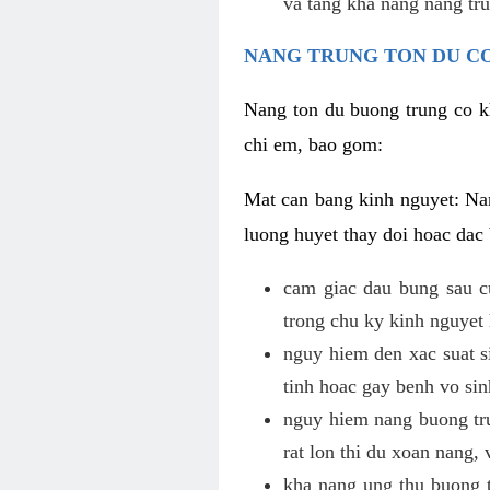
va tang kha nang nang tru
NANG TRUNG TON DU CO
Nang ton du buong trung co k
chi em, bao gom:
Mat can bang kinh nguyet: Nan
luong huyet thay doi hoac dac 
cam giac dau bung sau cu
trong chu ky kinh nguyet 
nguy hiem den xac suat si
tinh hoac gay benh vo sinh
nguy hiem nang buong tru
rat lon thi du xoan nang,
kha nang ung thu buong 