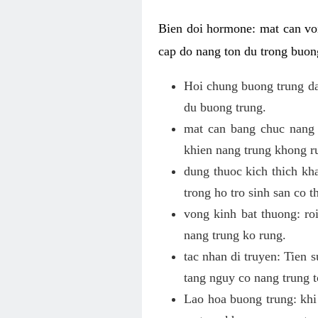
Bien doi hormone: mat can vo
cap do nang ton du trong buon
Hoi chung buong trung da
du buong trung.
mat can bang chuc nang 
khien nang trung khong ru
dung thuoc kich thich kh
trong ho tro sinh san co 
vong kinh bat thuong: ro
nang trung ko rung.
tac nhan di truyen: Tien 
tang nguy co nang trung t
Lao hoa buong trung: khi