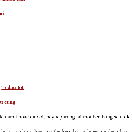
oi
g o dau tot
tu cung
u am i hoac du doi, hay tap trung tai mot ben bung sau, dia 
hu ky kinh roi loan, co the keo dai, ra huyet da dang hoac 