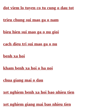
dot viem lo tuyen co tu cung o dau tot
trieu chung sui mao ga o nam
bieu hien sui mao ga o nu gioi
cach dieu tri sui mao ga o nu
benh xa hoi
kham benh xa hoi o ha noi
chua giang mai o dau
xet nghiem benh xa hoi bao nhieu tien
xet nghiem giang mai bao nhieu tien