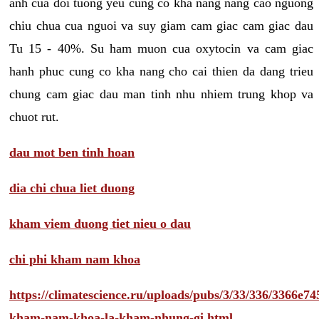
anh cua doi tuong yeu cung co kha nang nang cao nguong
chiu chua cua nguoi va suy giam cam giac cam giac dau
Tu 15 - 40%. Su ham muon cua oxytocin va cam giac
hanh phuc cung co kha nang cho cai thien da dang trieu
chung cam giac dau man tinh nhu nhiem trung khop va
chuot rut.
dau mot ben tinh hoan
dia chi chua liet duong
kham viem duong tiet nieu o dau
chi phi kham nam khoa
https://climatescience.ru/uploads/pubs/3/33/336/3366e
kham-nam-khoa-la-kham-nhung-gi.html