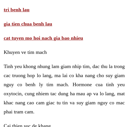
tri benh lau
gia tien chua benh lau
cat tuyen mo hoi nach gia bao nhieu
Khuyen ve tim mach
Tinh yeu khong nhung lam giam nhip tim, dac thu la trong
cac truong hop lo lang, ma lai co kha nang cho suy giam
nguy co benh ly tim mach. Hormone cua tinh yeu
oxytocin, cung nhiem tac dung ha mau ap va lo lang, mat
khac nang cao cam giac tu tin va suy giam nguy co mac
phai tram cam.
Cai thien suc de khang