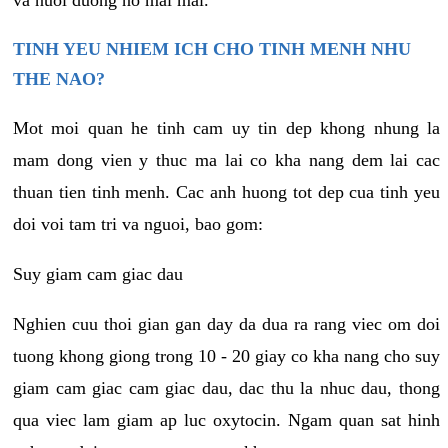
va nuoi duong no mai mai.
TINH YEU NHIEM ICH CHO TINH MENH NHU
THE NAO?
Mot moi quan he tinh cam uy tin dep khong nhung la
mam dong vien y thuc ma lai co kha nang dem lai cac
thuan tien tinh menh. Cac anh huong tot dep cua tinh yeu
doi voi tam tri va nguoi, bao gom:
Suy giam cam giac dau
Nghien cuu thoi gian gan day da dua ra rang viec om doi
tuong khong giong trong 10 - 20 giay co kha nang cho suy
giam cam giac cam giac dau, dac thu la nhuc dau, thong
qua viec lam giam ap luc oxytocin. Ngam quan sat hinh