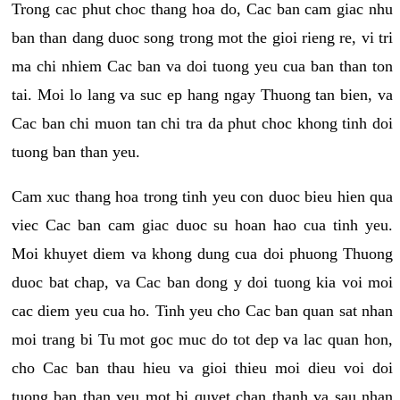
Trong cac phut choc thang hoa do, Cac ban cam giac nhu
ban than dang duoc song trong mot the gioi rieng re, vi tri
ma chi nhiem Cac ban va doi tuong yeu cua ban than ton
tai. Moi lo lang va suc ep hang ngay Thuong tan bien, va
Cac ban chi muon tan chi tra da phut choc khong tinh doi
tuong ban than yeu.
Cam xuc thang hoa trong tinh yeu con duoc bieu hien qua
viec Cac ban cam giac duoc su hoan hao cua tinh yeu.
Moi khuyet diem va khong dung cua doi phuong Thuong
duoc bat chap, va Cac ban dong y doi tuong kia voi moi
cac diem yeu cua ho. Tinh yeu cho Cac ban quan sat nhan
moi trang bi Tu mot goc muc do tot dep va lac quan hon,
cho Cac ban thau hieu va gioi thieu moi dieu voi doi
tuong ban than yeu mot bi quyet chan thanh va sau nhan