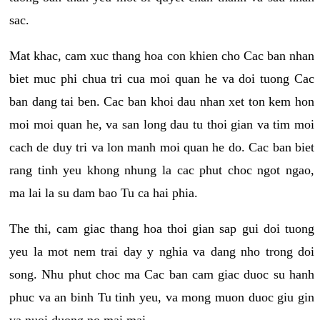
sac.
Mat khac, cam xuc thang hoa con khien cho Cac ban nhan
biet muc phi chua tri cua moi quan he va doi tuong Cac
ban dang tai ben. Cac ban khoi dau nhan xet ton kem hon
moi moi quan he, va san long dau tu thoi gian va tim moi
cach de duy tri va lon manh moi quan he do. Cac ban biet
rang tinh yeu khong nhung la cac phut choc ngot ngao,
ma lai la su dam bao Tu ca hai phia.
The thi, cam giac thang hoa thoi gian sap gui doi tuong
yeu la mot nem trai day y nghia va dang nho trong doi
song. Nhu phut choc ma Cac ban cam giac duoc su hanh
phuc va an binh Tu tinh yeu, va mong muon duoc giu gin