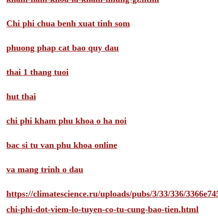
Chi phi chua benh xuat tinh som
phuong phap cat bao quy dau
thai 1 thang tuoi
hut thai
chi phi kham phu khoa o ha noi
bac si tu van phu khoa online
va mang trinh o dau
https://climatescience.ru/uploads/pubs/3/33/336/3366e
chi-phi-dot-viem-lo-tuyen-co-tu-cung-bao-tien.html