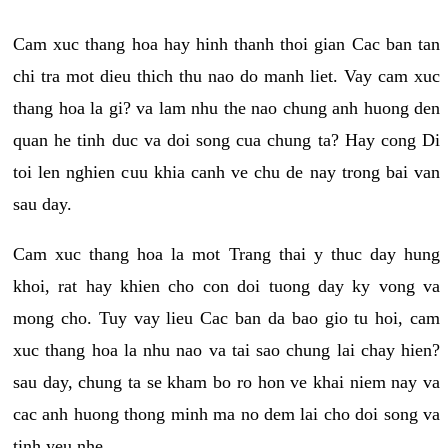
Cam xuc thang hoa hay hinh thanh thoi gian Cac ban tan
chi tra mot dieu thich thu nao do manh liet. Vay cam xuc
thang hoa la gi? va lam nhu the nao chung anh huong den
quan he tinh duc va doi song cua chung ta? Hay cong Di
toi len nghien cuu khia canh ve chu de nay trong bai van
sau day.
Cam xuc thang hoa la mot Trang thai y thuc day hung
khoi, rat hay khien cho con doi tuong day ky vong va
mong cho. Tuy vay lieu Cac ban da bao gio tu hoi, cam
xuc thang hoa la nhu nao va tai sao chung lai chay hien?
sau day, chung ta se kham bo ro hon ve khai niem nay va
cac anh huong thong minh ma no dem lai cho doi song va
tinh yeu nhe.