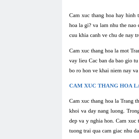
Cam xuc thang hoa hay hinh th
hoa la gi? va lam nhu the nao
cuu khia canh ve chu de nay tr
Cam xuc thang hoa la mot Tran
vay lieu Cac ban da bao gio tu
bo ro hon ve khai niem nay va
CAM XUC THANG HOA LA
Cam xuc thang hoa la Trang th
khoi va day nang luong. Trong
dep va y nghia hon. Cam xuc t
tuong trai qua cam giac nhu d