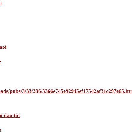
u
noi
e
loads/pubs/3/33/336/3366e745e92945ef17542af31c297e65.ht
o dau tot
m