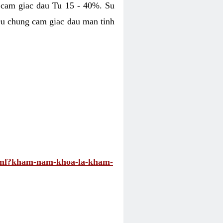
 cam giac dau Tu 15 - 40%. Su
eu chung cam giac dau man tinh
.html?kham-nam-khoa-la-kham-