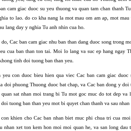
ban cam giac duoc su yeu thuong va quan tam chan thanh Tu 
ghia to lao. do co kha nang la mot mau om am ap, mot mau v
au lang day y nghia Tu anh nhin cua ho.
do, Cac ban cam giac nhu ban than dang duoc song trong mot t
eu cua ban than ton tai. Moi lo lang va suc ep hang ngay T
khong tinh doi tuong ban than yeu.
h yeu con duoc bieu hien qua viec Cac ban cam giac duoc 
a doi phuong Thuong duoc bat chap, va Cac ban dong y doi 
 quan sat nhan moi trang bi Tu mot goc muc do tot dep va 
i doi tuong ban than yeu mot bi quyet chan thanh va sau nhan 
con khien cho Cac ban nhan biet muc phi chua tri cua moi
au nhan xet ton kem hon moi moi quan he, va san long dau t