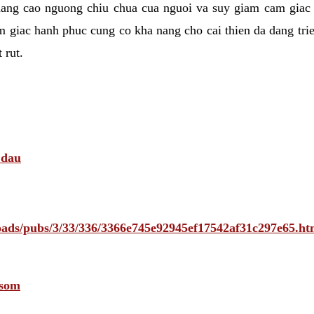
nang cao nguong chiu chua cua nguoi va suy giam cam giac
 giac hanh phuc cung co kha nang cho cai thien da dang tri
 rut.
 dau
ploads/pubs/3/33/336/3366e745e92945ef17542af31c297e65
 som