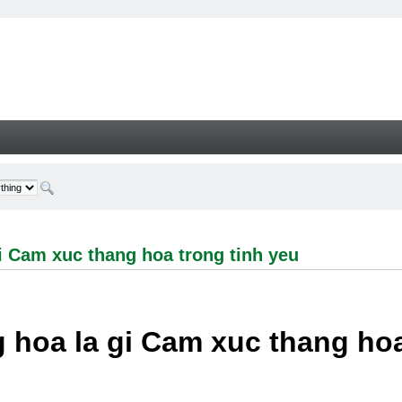
 xuc thang hoa trong tinh yeu - Welcome
i Cam xuc thang hoa trong tinh yeu
 hoa la gi Cam xuc thang hoa