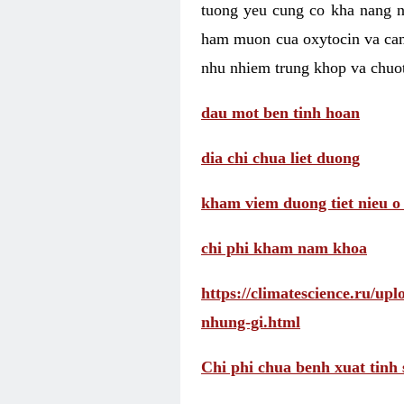
tuong yeu cung co kha nang 
ham muon cua oxytocin va cam
nhu nhiem trung khop va chuot
dau mot ben tinh hoan
dia chi chua liet duong
kham viem duong tiet nieu o
chi phi kham nam khoa
https://climatescience.ru/u
nhung-gi.html
Chi phi chua benh xuat tinh