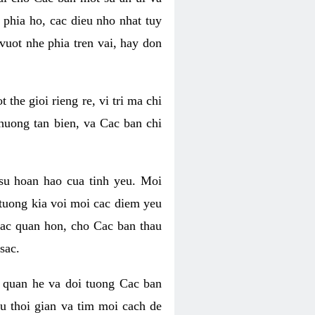
phia ho, cac dieu nho nhat tuy
uot nhe phia tren vai, hay don
he gioi rieng re, vi tri ma chi
huong tan bien, va Cac ban chi
su hoan hao cua tinh yeu. Moi
tuong kia voi moi cac diem yeu
lac quan hon, cho Cac ban thau
sac.
 quan he va doi tuong Cac ban
u thoi gian va tim moi cach de