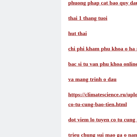
phuong phap cat bao quy da
thai 1 thang tuoi
hut thai
chi phi kham phu khoa o ha 
bac si tu van phu khoa onlin
va mang trinh o dau
https://climatescience.ru/up
co-tu-cung-bao-tien.html
dot viem lo tuyen co tu cung 
trieu chung sui mao ga o na