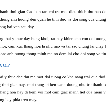
anh thoi gian Cac ban tan chi tra mot dieu thich thu nao d
 chung anh huong den quan he tinh duc va doi song cua chung
ong bai van sau day.
g thai y thuc day hung khoi, rat hay khien cho con doi tuo
 hoi, cam xuc thang hoa la nhu nao va tai sao chung lai chay
 cac anh huong thong minh ma no dem lai cho doi song va tin
 GI?
ai y thuc dac thu ma mot doi tuong co kha nang trai qua tho
 thoi gian nay, moi trang bi ben canh duong nhu tro thanh t
hang hoa hay di kem voi mot cam giac manh liet cua niem vu
ang bay phia tren may.