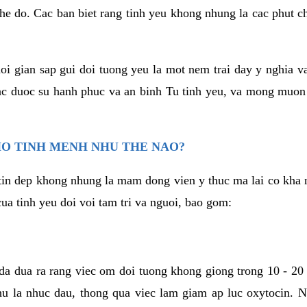
he do. Cac ban biet rang tinh yeu khong nhung la cac phut c
hoi gian sap gui doi tuong yeu la mot nem trai day y nghia 
c duoc su hanh phuc va an binh Tu tinh yeu, va mong muon
HO TINH MENH NHU THE NAO?
in dep khong nhung la mam dong vien y thuc ma lai co kha n
ua tinh yeu doi voi tam tri va nguoi, bao gom:
da dua ra rang viec om doi tuong khong giong trong 10 - 20
hu la nhuc dau, thong qua viec lam giam ap luc oxytocin. 