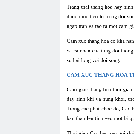
Trang thai thang hoa hay hinh 
duoc muc tieu to trong doi so
ngap tran va tao ra mot cam g
Cam xuc thang hoa co kha nang 
va ca nhan cua tung doi tuong
su hai long voi doi song.
CAM XUC THANG HOA T
Cam giac thang hoa thoi gian 
day sinh khi va hung khoi, t
Trong cac phut choc do, Cac 
ban than len tinh yeu mot bi q
Thoi gian Cac ban sap gui doi