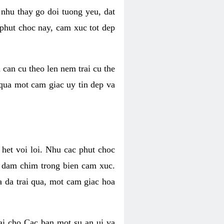
 nhu thay go doi tuong yeu, dat
 phut choc nay, cam xuc tot dep
 can cu theo len nem trai cu the
 qua mot cam giac uy tin dep va
 het voi loi. Nhu cac phut choc
n dam chim trong bien cam xuc.
 da trai qua, mot cam giac hoa
ai cho Cac ban mot su an ui va