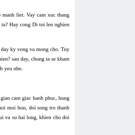
o manh liet. Vay cam xuc thang
 ta? Hay cong Di toi len nghien
ng day ky vong va mong cho. Tuy
 hien? sau day, chung ta se kham
h yeu nhe.
i gian cam giac hanh phuc, hung
uoi moi hon, doi song tro thanh
i va su hai long, khien cho doi