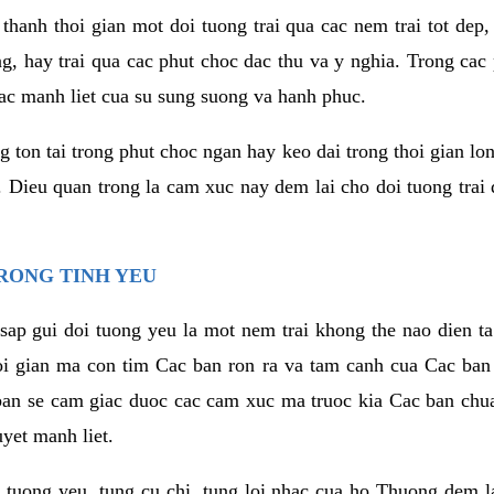
thanh thoi gian mot doi tuong trai qua cac nem trai tot dep,
ng, hay trai qua cac phut choc dac thu va y nghia. Trong cac
iac manh liet cua su sung suong va hanh phuc.
ton tai trong phut choc ngan hay keo dai trong thoi gian lon
. Dieu quan trong la cam xuc nay dem lai cho doi tuong trai
RONG TINH YEU
sap gui doi tuong yeu la mot nem trai khong the nao dien ta
hoi gian ma con tim Cac ban ron ra va tam canh cua Cac ba
ban se cam giac duoc cac cam xuc ma truoc kia Cac ban chua
uyet manh liet.
 tuong yeu, tung cu chi, tung loi nhac cua ho Thuong dem l