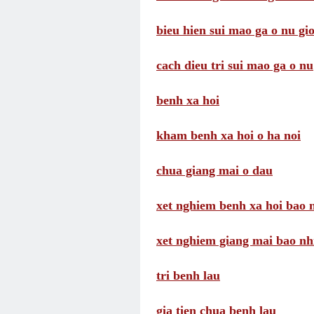
bieu hien sui mao ga o nu gio
cach dieu tri sui mao ga o nu
benh xa hoi
kham benh xa hoi o ha noi
chua giang mai o dau
xet nghiem benh xa hoi bao n
xet nghiem giang mai bao nhi
tri benh lau
gia tien chua benh lau