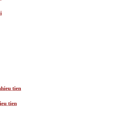
i
hieu tien
eu tien