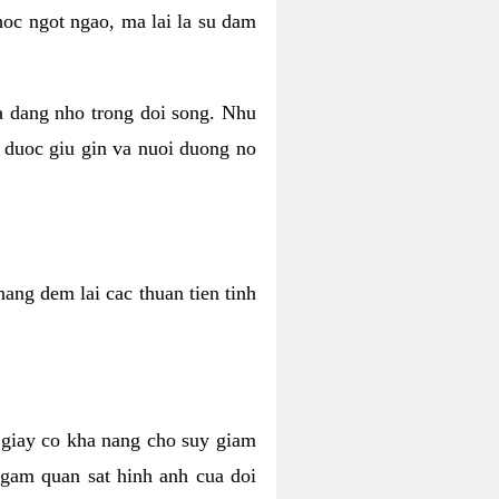
hoc ngot ngao, ma lai la su dam
va dang nho trong doi song. Nhu
 duoc giu gin va nuoi duong no
ang dem lai cac thuan tien tinh
 giay co kha nang cho suy giam
Ngam quan sat hinh anh cua doi