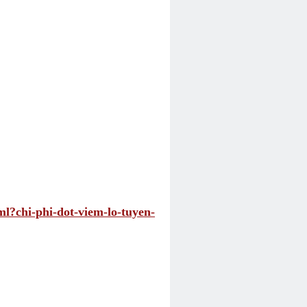
ml?chi-phi-dot-viem-lo-tuyen-