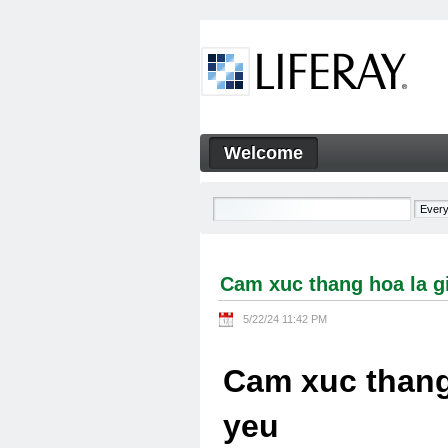
Skip to Content
Welcome
Cam xuc thang hoa la gi Cam
Navigation
Cam xuc thang hoa la g
5/22/24 11:42 PM
Cam xuc thang
yeu