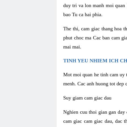
duy tri va lon manh moi quan 
bao Tu ca hai phia.
The thi, cam giac thang hoa t
phut choc ma Cac ban cam gia
mai mai.
TINH YEU NHIEM ICH C
Mot moi quan he tinh cam uy t
menh. Cac anh huong tot dep c
Suy giam cam giac dau
Nghien cuu thoi gian gan day 
cam giac cam giac dau, dac t