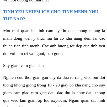
va nuoi duong no mai mai.
TINH YEU NHIEM ICH CHO TINH MENH NHU
THE NAO?
Mot moi quan he tinh cam uy tin dep khong nhung la
mam dong vien y thuc ma lai co kha nang dem lai cac
thuan tien tinh menh. Cac anh huong tot dep cua tinh yeu
doi voi tam tri va nguoi, bao gom:
Suy giam cam giac dau
Nghien cuu thoi gian gan day da dua ra rang viec om doi
tuong khong giong trong 10 - 20 giay co kha nang cho suy
giam cam giac cam giac dau, dac thu la nhuc dau, thong
qua viec lam giam ap luc oxytocin. Ngam quan sat hinh