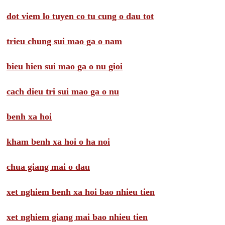
dot viem lo tuyen co tu cung o dau tot
trieu chung sui mao ga o nam
bieu hien sui mao ga o nu gioi
cach dieu tri sui mao ga o nu
benh xa hoi
kham benh xa hoi o ha noi
chua giang mai o dau
xet nghiem benh xa hoi bao nhieu tien
xet nghiem giang mai bao nhieu tien