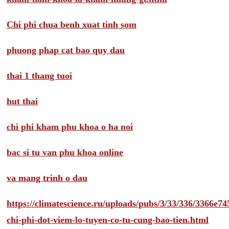
Chi phi chua benh xuat tinh som
phuong phap cat bao quy dau
thai 1 thang tuoi
hut thai
chi phi kham phu khoa o ha noi
bac si tu van phu khoa online
va mang trinh o dau
https://climatescience.ru/uploads/pubs/3/33/336/3366e
chi-phi-dot-viem-lo-tuyen-co-tu-cung-bao-tien.html