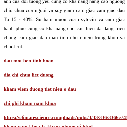
anh cua doi tuong yeu cung co kha nang nang cao nguong
chiu chua cua nguoi va suy giam cam giac cam giac dau
Tu 15 - 40%. Su ham muon cua oxytocin va cam giac
hanh phuc cung co kha nang cho cai thien da dang trieu
chung cam giac dau man tinh nhu nhiem trung khop va
chuot rut.
dau mot ben tinh hoan
dia chi chua liet duong
kham viem duong tiet nieu o dau
chi phi kham nam khoa
https://climatescience.ru/uploads/pubs/3/33/336/3366e
kham-nam-khoa-la-kham-nhung-gi.html