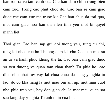
ban ron ra va tam canh cua Cac ban dam chim trong bien
cam xuc. Trong cac phut choc do, Cac ban se cam giac
duoc cac cam xuc ma truoc kia Cac ban chua da trai qua,
mot cam giac hoa ban than len tinh yeu mot bi quyet
manh liet.
Thoi gian Cac ban sap gui doi tuong yeu, tung cu chi,
tung loi nhac cua ho Thuong dem lai cho Cac ban mot su
an ui va hanh phuc khong the ta. Cac ban cam giac duoc
su yeu thuong va quan tam chan thanh Tu phia ho, cac
dieu nho nhat tuy vay lai chua chua da dang y nghia to
lao. do co kha nang la mot mau om am ap, mot mau vuot
nhe phia tren vai, hay don gian chi la mot mau quan sat
sau lang day y nghia Tu anh nhin cua ho.