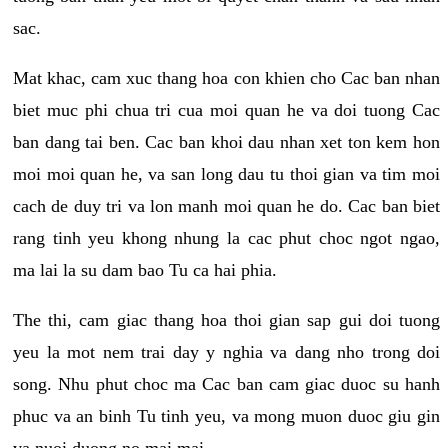
sac.
Mat khac, cam xuc thang hoa con khien cho Cac ban nhan
biet muc phi chua tri cua moi quan he va doi tuong Cac
ban dang tai ben. Cac ban khoi dau nhan xet ton kem hon
moi moi quan he, va san long dau tu thoi gian va tim moi
cach de duy tri va lon manh moi quan he do. Cac ban biet
rang tinh yeu khong nhung la cac phut choc ngot ngao,
ma lai la su dam bao Tu ca hai phia.
The thi, cam giac thang hoa thoi gian sap gui doi tuong
yeu la mot nem trai day y nghia va dang nho trong doi
song. Nhu phut choc ma Cac ban cam giac duoc su hanh
phuc va an binh Tu tinh yeu, va mong muon duoc giu gin