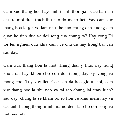
Cam xuc thang hoa hay hinh thanh thoi gian Cac ban tan
chi tra mot dieu thich thu nao do manh liet. Vay cam xuc
thang hoa la gi? va lam nhu the nao chung anh huong den
quan he tinh duc va doi song cua chung ta? Hay cong Di
toi len nghien cuu khia canh ve chu de nay trong bai van
sau day.
Cam xuc thang hoa la mot Trang thai y thuc day hung
khoi, rat hay khien cho con doi tuong day ky vong va
mong cho. Tuy vay lieu Cac ban da bao gio tu hoi, cam
xuc thang hoa la nhu nao va tai sao chung lai chay hien?
sau day, chung ta se kham bo ro hon ve khai niem nay va
cac anh huong thong minh ma no dem lai cho doi song va
tinh yeu nhe.