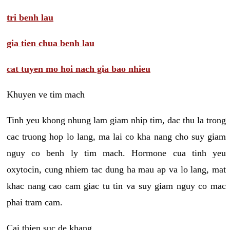
tri benh lau
gia tien chua benh lau
cat tuyen mo hoi nach gia bao nhieu
Khuyen ve tim mach
Tinh yeu khong nhung lam giam nhip tim, dac thu la trong
cac truong hop lo lang, ma lai co kha nang cho suy giam
nguy co benh ly tim mach. Hormone cua tinh yeu
oxytocin, cung nhiem tac dung ha mau ap va lo lang, mat
khac nang cao cam giac tu tin va suy giam nguy co mac
phai tram cam.
Cai thien suc de khang