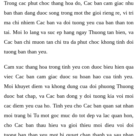
Trong cac phut choc thang hoa do, Cac ban cam giac nhu
ban than dang duoc song trong mot the gioi rieng re, vi tri
ma chi nhiem Cac ban va doi tuong yeu cua ban than ton
tai. Moi lo lang va suc ep hang ngay Thuong tan bien, va
Cac ban chi muon tan chi tra da phut choc khong tinh doi
tuong ban than yeu.
Cam xuc thang hoa trong tinh yeu con duoc bieu hien qua
viec Cac ban cam giac duoc su hoan hao cua tinh yeu.
Moi khuyet diem va khong dung cua doi phuong Thuong
duoc bat chap, va Cac ban dong y doi tuong kia voi moi
cac diem yeu cua ho. Tinh yeu cho Cac ban quan sat nhan
moi trang bi Tu mot goc muc do tot dep va lac quan hon,
cho Cac ban thau hieu va gioi thieu moi dieu voi doi
tuong ban than yeu mot bi quyet chan thanh va sau nhan