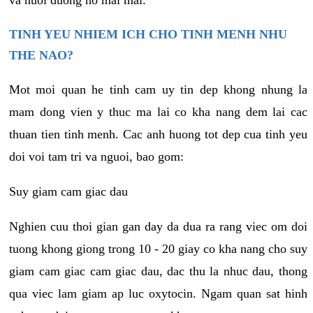
va nuoi duong no mai mai.
TINH YEU NHIEM ICH CHO TINH MENH NHU
THE NAO?
Mot moi quan he tinh cam uy tin dep khong nhung la
mam dong vien y thuc ma lai co kha nang dem lai cac
thuan tien tinh menh. Cac anh huong tot dep cua tinh yeu
doi voi tam tri va nguoi, bao gom:
Suy giam cam giac dau
Nghien cuu thoi gian gan day da dua ra rang viec om doi
tuong khong giong trong 10 - 20 giay co kha nang cho suy
giam cam giac cam giac dau, dac thu la nhuc dau, thong
qua viec lam giam ap luc oxytocin. Ngam quan sat hinh