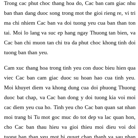
Trong cac phut choc thang hoa do, Cac ban cam giac nhu
ban than dang duoc song trong mot the gioi rieng re, vi tri
ma chi nhiem Cac ban va doi tuong yeu cua ban than ton
tai. Moi lo lang va suc ep hang ngay Thuong tan bien, va
Cac ban chi muon tan chi tra da phut choc khong tinh doi
tuong ban than yeu.
Cam xuc thang hoa trong tinh yeu con duoc bieu hien qua
viec Cac ban cam giac duoc su hoan hao cua tinh yeu.
Moi khuyet diem va khong dung cua doi phuong Thuong
duoc bat chap, va Cac ban dong y doi tuong kia voi moi
cac diem yeu cua ho. Tinh yeu cho Cac ban quan sat nhan
moi trang bi Tu mot goc muc do tot dep va lac quan hon,
cho Cac ban thau hieu va gioi thieu moi dieu voi doi
tuong ban than yeu mot bi quyet chan thanh va sau nhan