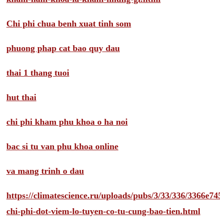
Chi phi chua benh xuat tinh som
phuong phap cat bao quy dau
thai 1 thang tuoi
hut thai
chi phi kham phu khoa o ha noi
bac si tu van phu khoa online
va mang trinh o dau
https://climatescience.ru/uploads/pubs/3/33/336/3366e
chi-phi-dot-viem-lo-tuyen-co-tu-cung-bao-tien.html