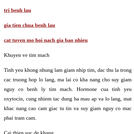
tri benh lau
gia tien chua benh lau
cat tuyen mo hoi nach gia bao nhieu
Khuyen ve tim mach
Tinh yeu khong nhung lam giam nhip tim, dac thu la trong
cac truong hop lo lang, ma lai co kha nang cho suy giam
nguy co benh ly tim mach. Hormone cua tinh yeu
oxytocin, cung nhiem tac dung ha mau ap va lo lang, mat
khac nang cao cam giac tu tin va suy giam nguy co mac
phai tram cam.
Cai thien suc de khang