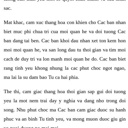
sac.
Mat khac, cam xuc thang hoa con khien cho Cac ban nhan
biet muc phi chua tri cua moi quan he va doi tuong Cac
ban dang tai ben. Cac ban khoi dau nhan xet ton kem hon
moi moi quan he, va san long dau tu thoi gian va tim moi
cach de duy tri va lon manh moi quan he do. Cac ban biet
rang tinh yeu khong nhung la cac phut choc ngot ngao,
ma lai la su dam bao Tu ca hai phia.
The thi, cam giac thang hoa thoi gian sap gui doi tuong
yeu la mot nem trai day y nghia va dang nho trong doi
song. Nhu phut choc ma Cac ban cam giac duoc su hanh
phuc va an binh Tu tinh yeu, va mong muon duoc giu gin