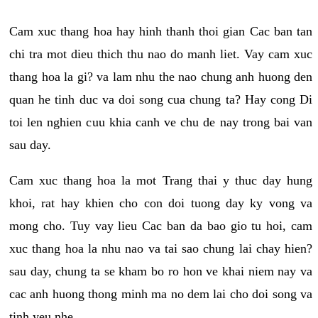
Cam xuc thang hoa hay hinh thanh thoi gian Cac ban tan
chi tra mot dieu thich thu nao do manh liet. Vay cam xuc
thang hoa la gi? va lam nhu the nao chung anh huong den
quan he tinh duc va doi song cua chung ta? Hay cong Di
toi len nghien cuu khia canh ve chu de nay trong bai van
sau day.
Cam xuc thang hoa la mot Trang thai y thuc day hung
khoi, rat hay khien cho con doi tuong day ky vong va
mong cho. Tuy vay lieu Cac ban da bao gio tu hoi, cam
xuc thang hoa la nhu nao va tai sao chung lai chay hien?
sau day, chung ta se kham bo ro hon ve khai niem nay va
cac anh huong thong minh ma no dem lai cho doi song va
tinh yeu nhe.