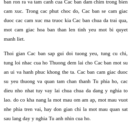
ban ron ra va tam canh cua Cac ban dam chim trong bien
cam xuc. Trong cac phut choc do, Cac ban se cam giac
duoc cac cam xuc ma truoc kia Cac ban chua da trai qua,
mot cam giac hoa ban than len tinh yeu mot bi quyet
manh liet.
Thoi gian Cac ban sap gui doi tuong yeu, tung cu chi,
tung loi nhac cua ho Thuong dem lai cho Cac ban mot su
an ui va hanh phuc khong the ta. Cac ban cam giac duoc
su yeu thuong va quan tam chan thanh Tu phia ho, cac
dieu nho nhat tuy vay lai chua chua da dang y nghia to
lao. do co kha nang la mot mau om am ap, mot mau vuot
nhe phia tren vai, hay don gian chi la mot mau quan sat
sau lang day y nghia Tu anh nhin cua ho.