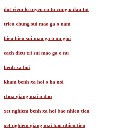
dot viem lo tuyen co tu cung o dau tot
trieu chung sui mao ga o nam
bieu hien sui mao ga o nu gioi
cach dieu tri sui mao ga o nu
benh xa hoi
kham benh xa hoi o ha noi
chua giang mai o dau
xet nghiem benh xa hoi bao nhieu tien
xet nghiem giang mai bao nhieu tien