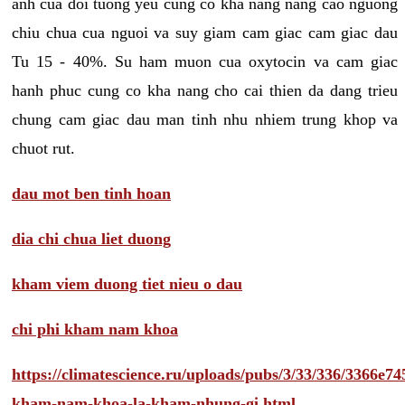
anh cua doi tuong yeu cung co kha nang nang cao nguong
chiu chua cua nguoi va suy giam cam giac cam giac dau
Tu 15 - 40%. Su ham muon cua oxytocin va cam giac
hanh phuc cung co kha nang cho cai thien da dang trieu
chung cam giac dau man tinh nhu nhiem trung khop va
chuot rut.
dau mot ben tinh hoan
dia chi chua liet duong
kham viem duong tiet nieu o dau
chi phi kham nam khoa
https://climatescience.ru/uploads/pubs/3/33/336/3366e
kham-nam-khoa-la-kham-nhung-gi.html