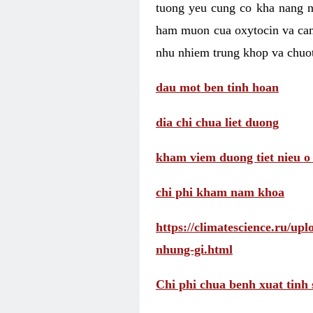
tuong yeu cung co kha nang 
ham muon cua oxytocin va cam
nhu nhiem trung khop va chuot
dau mot ben tinh hoan
dia chi chua liet duong
kham viem duong tiet nieu o
chi phi kham nam khoa
https://climatescience.ru/u
nhung-gi.html
Chi phi chua benh xuat tinh