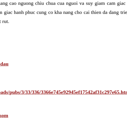
nang cao nguong chiu chua cua nguoi va suy giam cam giac
 giac hanh phuc cung co kha nang cho cai thien da dang tri
 rut.
 dau
ploads/pubs/3/33/336/3366e745e92945ef17542af31c297e65
 som