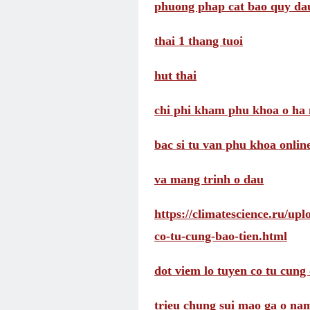
phuong phap cat bao quy da
thai 1 thang tuoi
hut thai
chi phi kham phu khoa o ha 
bac si tu van phu khoa onlin
va mang trinh o dau
https://climatescience.ru/up
co-tu-cung-bao-tien.html
dot viem lo tuyen co tu cung 
trieu chung sui mao ga o na