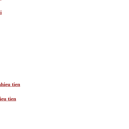
i
hieu tien
eu tien