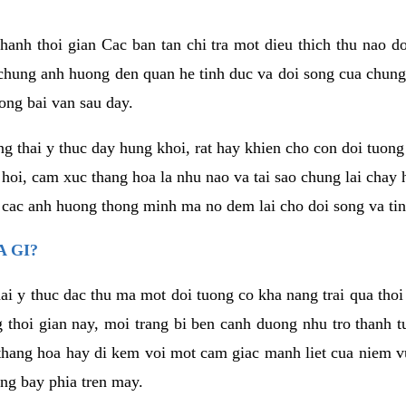
anh thoi gian Cac ban tan chi tra mot dieu thich thu nao d
 chung anh huong den quan he tinh duc va doi song cua chung
ong bai van sau day.
g thai y thuc day hung khoi, rat hay khien cho con doi tuo
 hoi, cam xuc thang hoa la nhu nao va tai sao chung lai chay
 cac anh huong thong minh ma no dem lai cho doi song va tin
 GI?
ai y thuc dac thu ma mot doi tuong co kha nang trai qua tho
 thoi gian nay, moi trang bi ben canh duong nhu tro thanh t
hang hoa hay di kem voi mot cam giac manh liet cua niem vu
ang bay phia tren may.