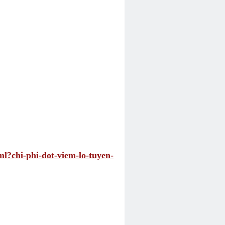
ml?chi-phi-dot-viem-lo-tuyen-