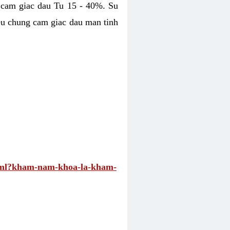
 cam giac dau Tu 15 - 40%. Su
eu chung cam giac dau man tinh
.html?kham-nam-khoa-la-kham-