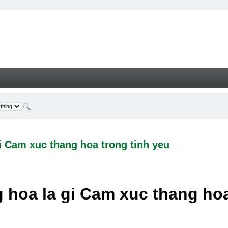
 xuc thang hoa trong tinh yeu - Welcome
i Cam xuc thang hoa trong tinh yeu
 hoa la gi Cam xuc thang hoa