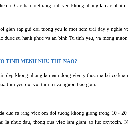
he do. Cac ban biet rang tinh yeu khong nhung la cac phut c
hoi gian sap gui doi tuong yeu la mot nem trai day y nghia 
c duoc su hanh phuc va an binh Tu tinh yeu, va mong muon
HO TINH MENH NHU THE NAO?
in dep khong nhung la mam dong vien y thuc ma lai co kha n
ua tinh yeu doi voi tam tri va nguoi, bao gom:
da dua ra rang viec om doi tuong khong giong trong 10 - 20
hu la nhuc dau, thong qua viec lam giam ap luc oxytocin. 