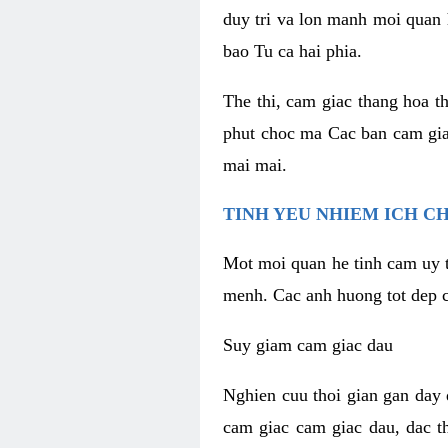
duy tri va lon manh moi quan 
bao Tu ca hai phia.
The thi, cam giac thang hoa t
phut choc ma Cac ban cam gia
mai mai.
TINH YEU NHIEM ICH C
Mot moi quan he tinh cam uy t
menh. Cac anh huong tot dep c
Suy giam cam giac dau
Nghien cuu thoi gian gan day 
cam giac cam giac dau, dac t