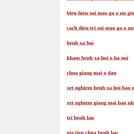
bieu hien sui mao ga o nu gio
cach dieu tri sui mao ga o nu
benh xa hoi
kham benh xa hoi o ha noi
chua giang mai o dau
xet nghiem benh xa hoi bao n
xet nghiem giang mai bao nhi
tri benh lau
gia tien chua benh lau