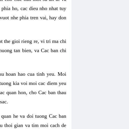
phia ho, cac dieu nho nhat tuy
uot nhe phia tren vai, hay don
he gioi rieng re, vi tri ma chi
huong tan bien, va Cac ban chi
su hoan hao cua tinh yeu. Moi
tuong kia voi moi cac diem yeu
lac quan hon, cho Cac ban thau
sac.
 quan he va doi tuong Cac ban
u thoi gian va tim moi cach de