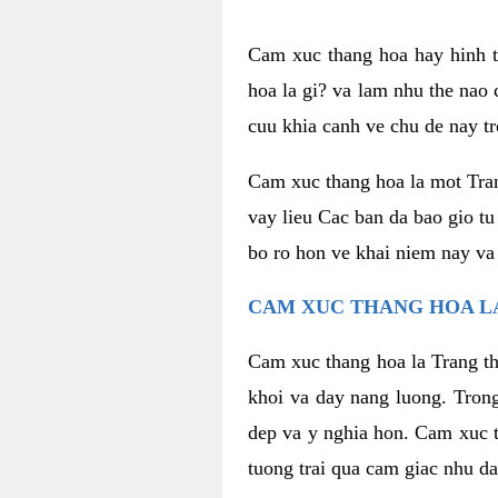
Cam xuc thang hoa hay hinh th
hoa la gi? va lam nhu the nao
cuu khia canh ve chu de nay tr
Cam xuc thang hoa la mot Tran
vay lieu Cac ban da bao gio tu
bo ro hon ve khai niem nay va
CAM XUC THANG HOA LA
Cam xuc thang hoa la Trang th
khoi va day nang luong. Trong
dep va y nghia hon. Cam xuc t
tuong trai qua cam giac nhu d