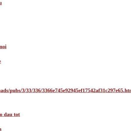
u
noi
e
loads/pubs/3/33/336/3366e745e92945ef17542af31c297e65.ht
o dau tot
m