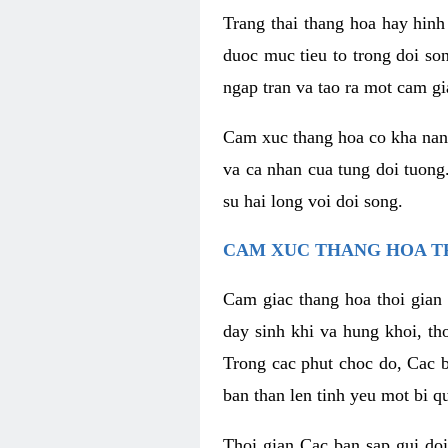
Trang thai thang hoa hay hinh 
duoc muc tieu to trong doi so
ngap tran va tao ra mot cam g
Cam xuc thang hoa co kha nang 
va ca nhan cua tung doi tuong
su hai long voi doi song.
CAM XUC THANG HOA T
Cam giac thang hoa thoi gian 
day sinh khi va hung khoi, t
Trong cac phut choc do, Cac 
ban than len tinh yeu mot bi q
Thoi gian Cac ban sap gui doi