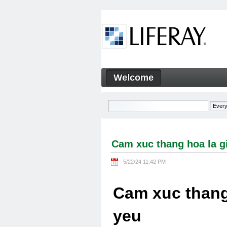
Skip to Content
Welcome
Cam xuc thang hoa la gi Cam
Navigation
Cam xuc thang hoa la g
5/22/24 11:42 PM
Cam xuc thang
yeu