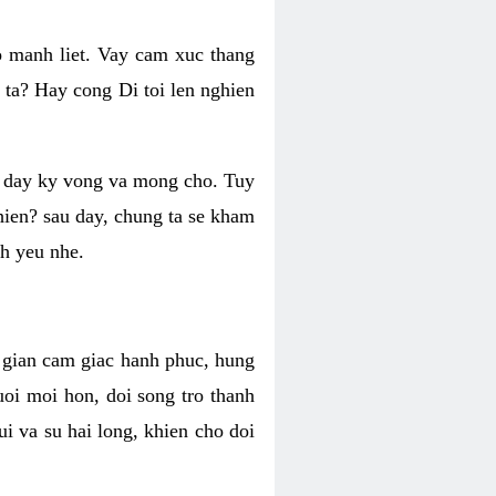
o manh liet. Vay cam xuc thang
 ta? Hay cong Di toi len nghien
ng day ky vong va mong cho. Tuy
 hien? sau day, chung ta se kham
h yeu nhe.
i gian cam giac hanh phuc, hung
uoi moi hon, doi song tro thanh
i va su hai long, khien cho doi