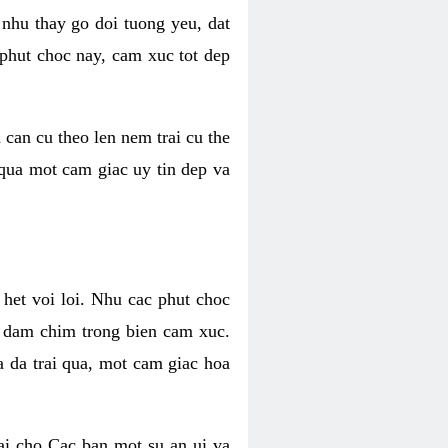
 nhu thay go doi tuong yeu, dat
 phut choc nay, cam xuc tot dep
 can cu theo len nem trai cu the
 qua mot cam giac uy tin dep va
 het voi loi. Nhu cac phut choc
n dam chim trong bien cam xuc.
 da trai qua, mot cam giac hoa
ai cho Cac ban mot su an ui va