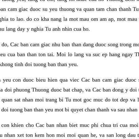
ban cam giac duoc su yeu thuong va quan tam chan thanh Tu 
ghia to lao. do co kha nang la mot mau om am ap, mot mau v
au lang day y nghia Tu anh nhin cua ho.
do, Cac ban cam giac nhu ban than dang duoc song trong mot t
eu cua ban than ton tai. Moi lo lang va suc ep hang ngay T
khong tinh doi tuong ban than yeu.
h yeu con duoc bieu hien qua viec Cac ban cam giac duoc 
a doi phuong Thuong duoc bat chap, va Cac ban dong y doi 
 quan sat nhan moi trang bi Tu mot goc muc do tot dep va 
i doi tuong ban than yeu mot bi quyet chan thanh va sau nhan 
con khien cho Cac ban nhan biet muc phi chua tri cua moi
au nhan xet ton kem hon moi moi quan he, va san long dau t