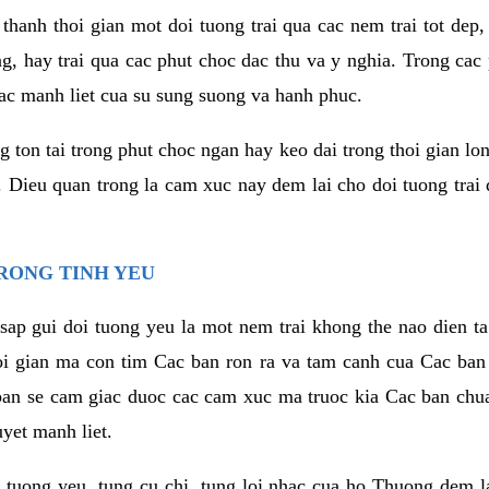
thanh thoi gian mot doi tuong trai qua cac nem trai tot dep,
ng, hay trai qua cac phut choc dac thu va y nghia. Trong cac
iac manh liet cua su sung suong va hanh phuc.
ton tai trong phut choc ngan hay keo dai trong thoi gian lon
. Dieu quan trong la cam xuc nay dem lai cho doi tuong trai
RONG TINH YEU
sap gui doi tuong yeu la mot nem trai khong the nao dien ta
hoi gian ma con tim Cac ban ron ra va tam canh cua Cac ba
ban se cam giac duoc cac cam xuc ma truoc kia Cac ban chua
uyet manh liet.
 tuong yeu, tung cu chi, tung loi nhac cua ho Thuong dem l