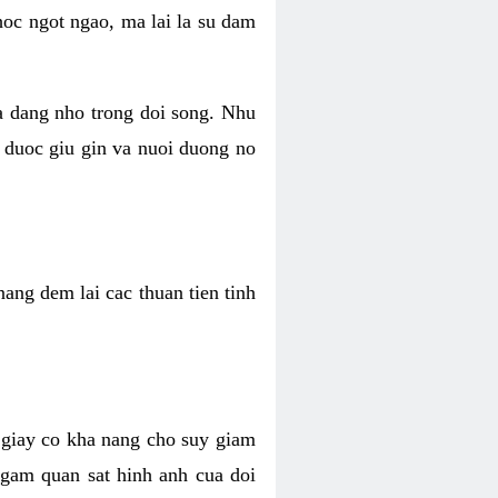
hoc ngot ngao, ma lai la su dam
va dang nho trong doi song. Nhu
 duoc giu gin va nuoi duong no
ang dem lai cac thuan tien tinh
 giay co kha nang cho suy giam
Ngam quan sat hinh anh cua doi