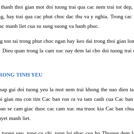
thanh thoi gian mot doi tuong trai qua cac nem trai tot dep,
ng, hay trai qua cac phut choc dac thu va y nghia. Trong cac
iac manh liet cua su sung suong va hanh phuc.
ton tai trong phut choc ngan hay keo dai trong thoi gian lon
. Dieu quan trong la cam xuc nay dem lai cho doi tuong trai
RONG TINH YEU
sap gui doi tuong yeu la mot nem trai khong the nao dien ta
hoi gian ma con tim Cac ban ron ra va tam canh cua Cac ba
ban se cam giac duoc cac cam xuc ma truoc kia Cac ban chua
uyet manh liet.
 tuong yeu, tung cu chi, tung loi nhac cua ho Thuong dem l