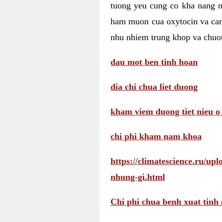
tuong yeu cung co kha nang 
ham muon cua oxytocin va cam
nhu nhiem trung khop va chuot
dau mot ben tinh hoan
dia chi chua liet duong
kham viem duong tiet nieu o
chi phi kham nam khoa
https://climatescience.ru/u
nhung-gi.html
Chi phi chua benh xuat tinh