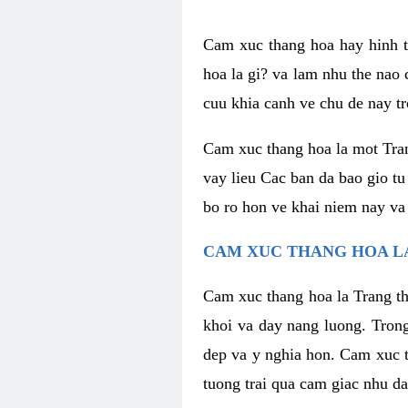
Cam xuc thang hoa hay hinh th
hoa la gi? va lam nhu the nao
cuu khia canh ve chu de nay tr
Cam xuc thang hoa la mot Tran
vay lieu Cac ban da bao gio tu
bo ro hon ve khai niem nay va
CAM XUC THANG HOA LA
Cam xuc thang hoa la Trang th
khoi va day nang luong. Trong
dep va y nghia hon. Cam xuc t
tuong trai qua cam giac nhu d