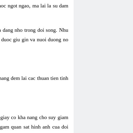
hoc ngot ngao, ma lai la su dam
va dang nho trong doi song. Nhu
 duoc giu gin va nuoi duong no
ang dem lai cac thuan tien tinh
 giay co kha nang cho suy giam
Ngam quan sat hinh anh cua doi