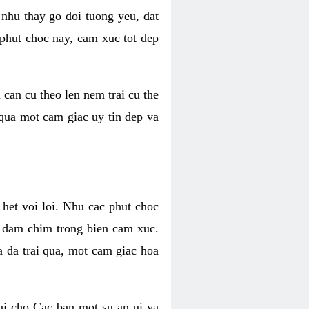
 nhu thay go doi tuong yeu, dat
 phut choc nay, cam xuc tot dep
 can cu theo len nem trai cu the
 qua mot cam giac uy tin dep va
 het voi loi. Nhu cac phut choc
n dam chim trong bien cam xuc.
 da trai qua, mot cam giac hoa
ai cho Cac ban mot su an ui va