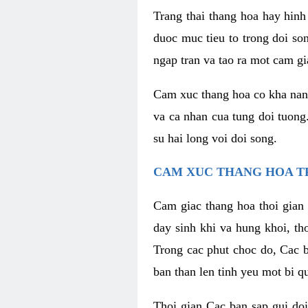
Trang thai thang hoa hay hinh 
duoc muc tieu to trong doi so
ngap tran va tao ra mot cam g
Cam xuc thang hoa co kha nang 
va ca nhan cua tung doi tuong
su hai long voi doi song.
CAM XUC THANG HOA T
Cam giac thang hoa thoi gian 
day sinh khi va hung khoi, t
Trong cac phut choc do, Cac 
ban than len tinh yeu mot bi q
Thoi gian Cac ban sap gui doi