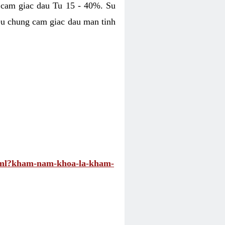
 cam giac dau Tu 15 - 40%. Su
eu chung cam giac dau man tinh
.html?kham-nam-khoa-la-kham-