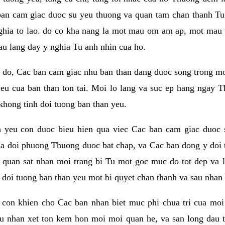
ban cam giac duoc su yeu thuong va quan tam chan thanh Tu 
ghia to lao. do co kha nang la mot mau om am ap, mot mau v
au lang day y nghia Tu anh nhin cua ho.
do, Cac ban cam giac nhu ban than dang duoc song trong mot t
eu cua ban than ton tai. Moi lo lang va suc ep hang ngay T
khong tinh doi tuong ban than yeu.
h yeu con duoc bieu hien qua viec Cac ban cam giac duoc 
a doi phuong Thuong duoc bat chap, va Cac ban dong y doi 
 quan sat nhan moi trang bi Tu mot goc muc do tot dep va 
i doi tuong ban than yeu mot bi quyet chan thanh va sau nhan 
con khien cho Cac ban nhan biet muc phi chua tri cua moi
au nhan xet ton kem hon moi moi quan he, va san long dau t