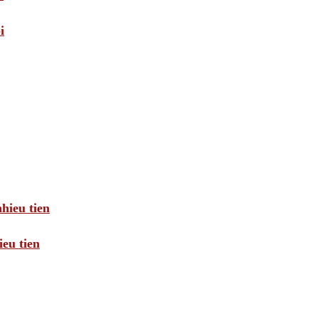
i
hieu tien
eu tien