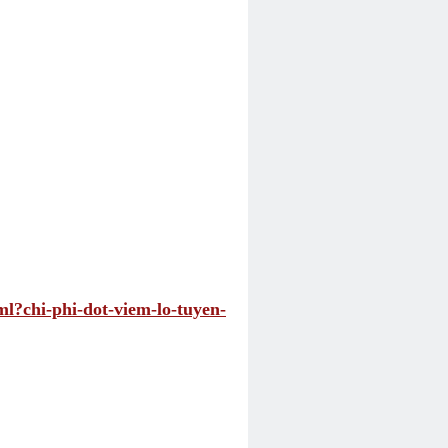
ml?chi-phi-dot-viem-lo-tuyen-