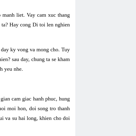
o manh liet. Vay cam xuc thang
 ta? Hay cong Di toi len nghien
ng day ky vong va mong cho. Tuy
 hien? sau day, chung ta se kham
h yeu nhe.
i gian cam giac hanh phuc, hung
uoi moi hon, doi song tro thanh
i va su hai long, khien cho doi