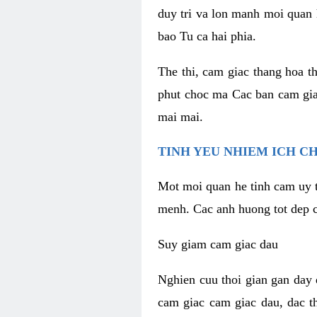
duy tri va lon manh moi quan 
bao Tu ca hai phia.
The thi, cam giac thang hoa t
phut choc ma Cac ban cam gia
mai mai.
TINH YEU NHIEM ICH C
Mot moi quan he tinh cam uy t
menh. Cac anh huong tot dep c
Suy giam cam giac dau
Nghien cuu thoi gian gan day 
cam giac cam giac dau, dac t