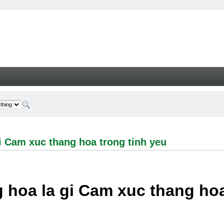
 xuc thang hoa trong tinh yeu - Welcome
i Cam xuc thang hoa trong tinh yeu
 hoa la gi Cam xuc thang hoa