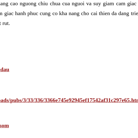
nang cao nguong chiu chua cua nguoi va suy giam cam giac
 giac hanh phuc cung co kha nang cho cai thien da dang tri
 rut.
 dau
ploads/pubs/3/33/336/3366e745e92945ef17542af31c297e65
 som