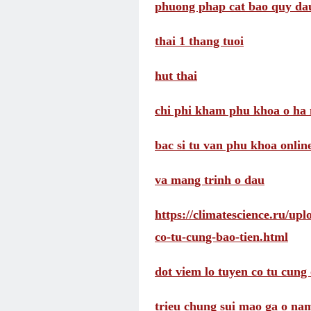
phuong phap cat bao quy da
thai 1 thang tuoi
hut thai
chi phi kham phu khoa o ha 
bac si tu van phu khoa onlin
va mang trinh o dau
https://climatescience.ru/up
co-tu-cung-bao-tien.html
dot viem lo tuyen co tu cung 
trieu chung sui mao ga o na