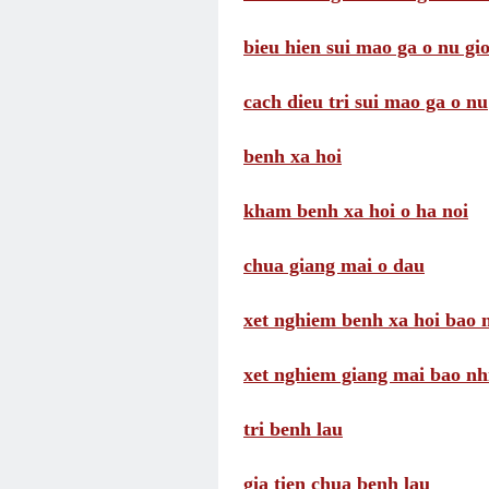
bieu hien sui mao ga o nu gio
cach dieu tri sui mao ga o nu
benh xa hoi
kham benh xa hoi o ha noi
chua giang mai o dau
xet nghiem benh xa hoi bao n
xet nghiem giang mai bao nhi
tri benh lau
gia tien chua benh lau