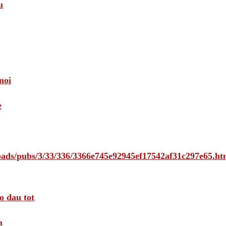
u
noi
e
loads/pubs/3/33/336/3366e745e92945ef17542af31c297e65.ht
o dau tot
m