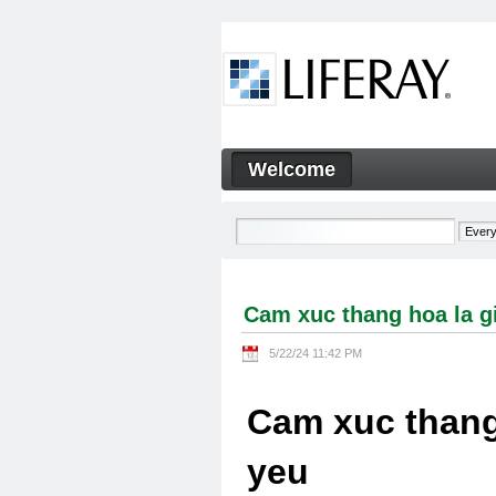
Skip to Content
Welcome
Cam xuc thang hoa la gi Cam
Navigation
Cam xuc thang hoa la g
5/22/24 11:42 PM
Cam xuc thang
yeu