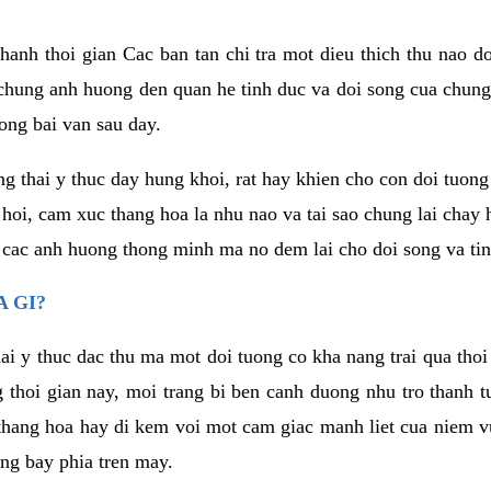
anh thoi gian Cac ban tan chi tra mot dieu thich thu nao d
 chung anh huong den quan he tinh duc va doi song cua chung
ong bai van sau day.
g thai y thuc day hung khoi, rat hay khien cho con doi tuo
 hoi, cam xuc thang hoa la nhu nao va tai sao chung lai chay
 cac anh huong thong minh ma no dem lai cho doi song va tin
 GI?
ai y thuc dac thu ma mot doi tuong co kha nang trai qua tho
 thoi gian nay, moi trang bi ben canh duong nhu tro thanh t
hang hoa hay di kem voi mot cam giac manh liet cua niem vu
ang bay phia tren may.