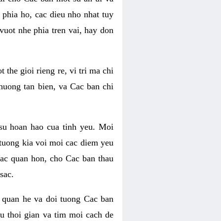
phia ho, cac dieu nho nhat tuy
uot nhe phia tren vai, hay don
he gioi rieng re, vi tri ma chi
huong tan bien, va Cac ban chi
su hoan hao cua tinh yeu. Moi
tuong kia voi moi cac diem yeu
lac quan hon, cho Cac ban thau
sac.
 quan he va doi tuong Cac ban
u thoi gian va tim moi cach de