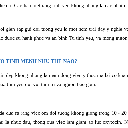
he do. Cac ban biet rang tinh yeu khong nhung la cac phut c
hoi gian sap gui doi tuong yeu la mot nem trai day y nghia 
c duoc su hanh phuc va an binh Tu tinh yeu, va mong muon
HO TINH MENH NHU THE NAO?
in dep khong nhung la mam dong vien y thuc ma lai co kha n
ua tinh yeu doi voi tam tri va nguoi, bao gom:
da dua ra rang viec om doi tuong khong giong trong 10 - 20
hu la nhuc dau, thong qua viec lam giam ap luc oxytocin. 