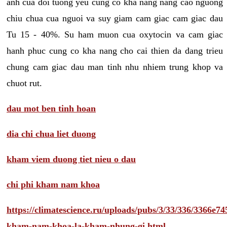
anh cua doi tuong yeu cung co kha nang nang cao nguong
chiu chua cua nguoi va suy giam cam giac cam giac dau
Tu 15 - 40%. Su ham muon cua oxytocin va cam giac
hanh phuc cung co kha nang cho cai thien da dang trieu
chung cam giac dau man tinh nhu nhiem trung khop va
chuot rut.
dau mot ben tinh hoan
dia chi chua liet duong
kham viem duong tiet nieu o dau
chi phi kham nam khoa
https://climatescience.ru/uploads/pubs/3/33/336/3366e
kham-nam-khoa-la-kham-nhung-gi.html