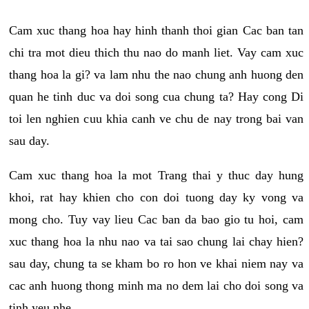
Cam xuc thang hoa hay hinh thanh thoi gian Cac ban tan
chi tra mot dieu thich thu nao do manh liet. Vay cam xuc
thang hoa la gi? va lam nhu the nao chung anh huong den
quan he tinh duc va doi song cua chung ta? Hay cong Di
toi len nghien cuu khia canh ve chu de nay trong bai van
sau day.
Cam xuc thang hoa la mot Trang thai y thuc day hung
khoi, rat hay khien cho con doi tuong day ky vong va
mong cho. Tuy vay lieu Cac ban da bao gio tu hoi, cam
xuc thang hoa la nhu nao va tai sao chung lai chay hien?
sau day, chung ta se kham bo ro hon ve khai niem nay va
cac anh huong thong minh ma no dem lai cho doi song va
tinh yeu nhe.