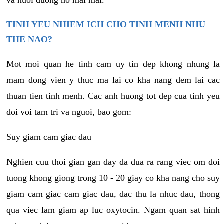
va nuoi duong no mai mai.
TINH YEU NHIEM ICH CHO TINH MENH NHU
THE NAO?
Mot moi quan he tinh cam uy tin dep khong nhung la
mam dong vien y thuc ma lai co kha nang dem lai cac
thuan tien tinh menh. Cac anh huong tot dep cua tinh yeu
doi voi tam tri va nguoi, bao gom:
Suy giam cam giac dau
Nghien cuu thoi gian gan day da dua ra rang viec om doi
tuong khong giong trong 10 - 20 giay co kha nang cho suy
giam cam giac cam giac dau, dac thu la nhuc dau, thong
qua viec lam giam ap luc oxytocin. Ngam quan sat hinh