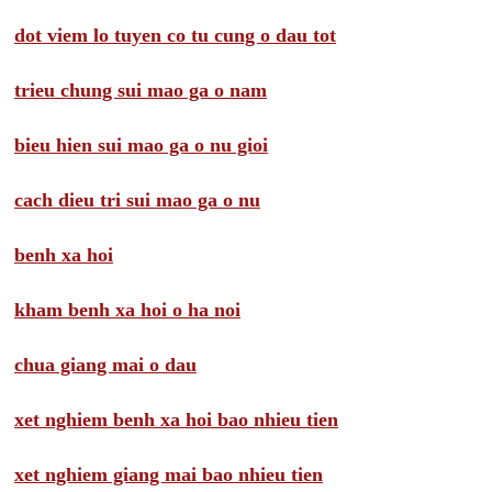
dot viem lo tuyen co tu cung o dau tot
trieu chung sui mao ga o nam
bieu hien sui mao ga o nu gioi
cach dieu tri sui mao ga o nu
benh xa hoi
kham benh xa hoi o ha noi
chua giang mai o dau
xet nghiem benh xa hoi bao nhieu tien
xet nghiem giang mai bao nhieu tien