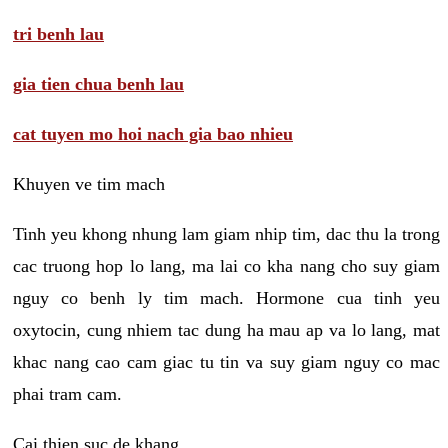
tri benh lau
gia tien chua benh lau
cat tuyen mo hoi nach gia bao nhieu
Khuyen ve tim mach
Tinh yeu khong nhung lam giam nhip tim, dac thu la trong
cac truong hop lo lang, ma lai co kha nang cho suy giam
nguy co benh ly tim mach. Hormone cua tinh yeu
oxytocin, cung nhiem tac dung ha mau ap va lo lang, mat
khac nang cao cam giac tu tin va suy giam nguy co mac
phai tram cam.
Cai thien suc de khang