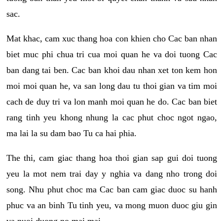
sac.
Mat khac, cam xuc thang hoa con khien cho Cac ban nhan
biet muc phi chua tri cua moi quan he va doi tuong Cac
ban dang tai ben. Cac ban khoi dau nhan xet ton kem hon
moi moi quan he, va san long dau tu thoi gian va tim moi
cach de duy tri va lon manh moi quan he do. Cac ban biet
rang tinh yeu khong nhung la cac phut choc ngot ngao,
ma lai la su dam bao Tu ca hai phia.
The thi, cam giac thang hoa thoi gian sap gui doi tuong
yeu la mot nem trai day y nghia va dang nho trong doi
song. Nhu phut choc ma Cac ban cam giac duoc su hanh
phuc va an binh Tu tinh yeu, va mong muon duoc giu gin