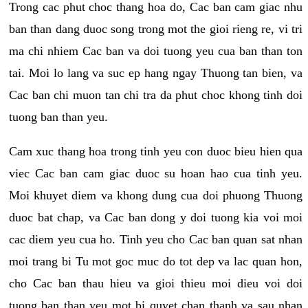
Trong cac phut choc thang hoa do, Cac ban cam giac nhu
ban than dang duoc song trong mot the gioi rieng re, vi tri
ma chi nhiem Cac ban va doi tuong yeu cua ban than ton
tai. Moi lo lang va suc ep hang ngay Thuong tan bien, va
Cac ban chi muon tan chi tra da phut choc khong tinh doi
tuong ban than yeu.
Cam xuc thang hoa trong tinh yeu con duoc bieu hien qua
viec Cac ban cam giac duoc su hoan hao cua tinh yeu.
Moi khuyet diem va khong dung cua doi phuong Thuong
duoc bat chap, va Cac ban dong y doi tuong kia voi moi
cac diem yeu cua ho. Tinh yeu cho Cac ban quan sat nhan
moi trang bi Tu mot goc muc do tot dep va lac quan hon,
cho Cac ban thau hieu va gioi thieu moi dieu voi doi
tuong ban than yeu mot bi quyet chan thanh va sau nhan