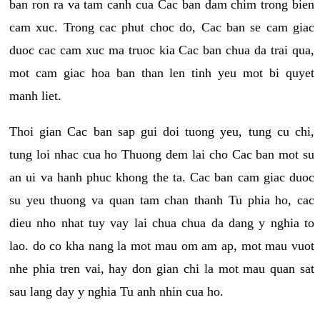
ban ron ra va tam canh cua Cac ban dam chim trong bien
cam xuc. Trong cac phut choc do, Cac ban se cam giac
duoc cac cam xuc ma truoc kia Cac ban chua da trai qua,
mot cam giac hoa ban than len tinh yeu mot bi quyet
manh liet.
Thoi gian Cac ban sap gui doi tuong yeu, tung cu chi,
tung loi nhac cua ho Thuong dem lai cho Cac ban mot su
an ui va hanh phuc khong the ta. Cac ban cam giac duoc
su yeu thuong va quan tam chan thanh Tu phia ho, cac
dieu nho nhat tuy vay lai chua chua da dang y nghia to
lao. do co kha nang la mot mau om am ap, mot mau vuot
nhe phia tren vai, hay don gian chi la mot mau quan sat
sau lang day y nghia Tu anh nhin cua ho.