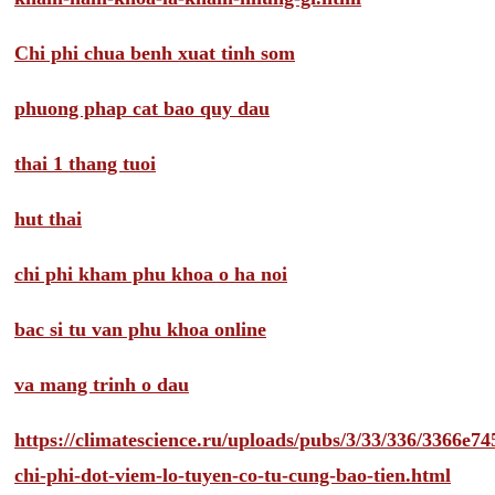
Chi phi chua benh xuat tinh som
phuong phap cat bao quy dau
thai 1 thang tuoi
hut thai
chi phi kham phu khoa o ha noi
bac si tu van phu khoa online
va mang trinh o dau
https://climatescience.ru/uploads/pubs/3/33/336/3366e
chi-phi-dot-viem-lo-tuyen-co-tu-cung-bao-tien.html