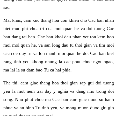
sac.
Mat khac, cam xuc thang hoa con khien cho Cac ban nhan
biet muc phi chua tri cua moi quan he va doi tuong Cac
ban dang tai ben. Cac ban khoi dau nhan xet ton kem hon
moi moi quan he, va san long dau tu thoi gian va tim moi
cach de duy tri va lon manh moi quan he do. Cac ban biet
rang tinh yeu khong nhung la cac phut choc ngot ngao,
ma lai la su dam bao Tu ca hai phia.
The thi, cam giac thang hoa thoi gian sap gui doi tuong
yeu la mot nem trai day y nghia va dang nho trong doi
song. Nhu phut choc ma Cac ban cam giac duoc su hanh
phuc va an binh Tu tinh yeu, va mong muon duoc giu gin