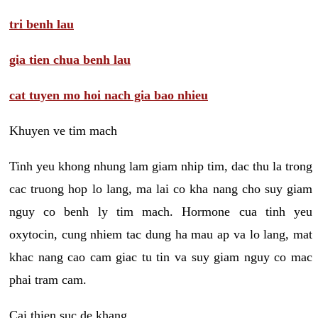
tri benh lau
gia tien chua benh lau
cat tuyen mo hoi nach gia bao nhieu
Khuyen ve tim mach
Tinh yeu khong nhung lam giam nhip tim, dac thu la trong
cac truong hop lo lang, ma lai co kha nang cho suy giam
nguy co benh ly tim mach. Hormone cua tinh yeu
oxytocin, cung nhiem tac dung ha mau ap va lo lang, mat
khac nang cao cam giac tu tin va suy giam nguy co mac
phai tram cam.
Cai thien suc de khang