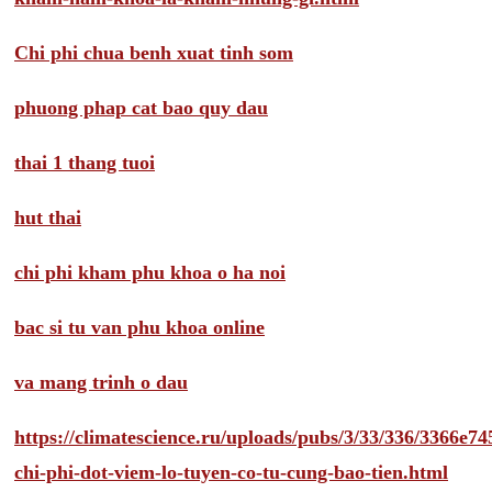
Chi phi chua benh xuat tinh som
phuong phap cat bao quy dau
thai 1 thang tuoi
hut thai
chi phi kham phu khoa o ha noi
bac si tu van phu khoa online
va mang trinh o dau
https://climatescience.ru/uploads/pubs/3/33/336/3366e
chi-phi-dot-viem-lo-tuyen-co-tu-cung-bao-tien.html