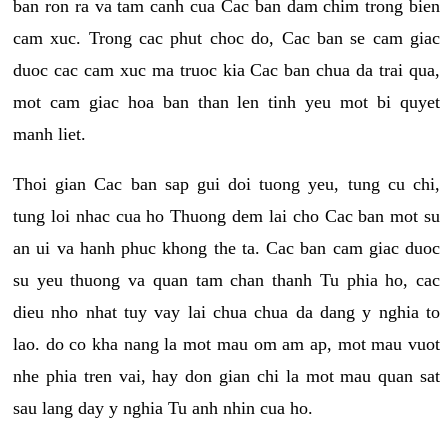
ban ron ra va tam canh cua Cac ban dam chim trong bien
cam xuc. Trong cac phut choc do, Cac ban se cam giac
duoc cac cam xuc ma truoc kia Cac ban chua da trai qua,
mot cam giac hoa ban than len tinh yeu mot bi quyet
manh liet.
Thoi gian Cac ban sap gui doi tuong yeu, tung cu chi,
tung loi nhac cua ho Thuong dem lai cho Cac ban mot su
an ui va hanh phuc khong the ta. Cac ban cam giac duoc
su yeu thuong va quan tam chan thanh Tu phia ho, cac
dieu nho nhat tuy vay lai chua chua da dang y nghia to
lao. do co kha nang la mot mau om am ap, mot mau vuot
nhe phia tren vai, hay don gian chi la mot mau quan sat
sau lang day y nghia Tu anh nhin cua ho.