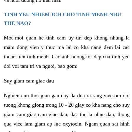
va nuoi duong no mai mai.
TINH YEU NHIEM ICH CHO TINH MENH NHU
THE NAO?
Mot moi quan he tinh cam uy tin dep khong nhung la
mam dong vien y thuc ma lai co kha nang dem lai cac
thuan tien tinh menh. Cac anh huong tot dep cua tinh yeu
doi voi tam tri va nguoi, bao gom:
Suy giam cam giac dau
Nghien cuu thoi gian gan day da dua ra rang viec om doi
tuong khong giong trong 10 - 20 giay co kha nang cho suy
giam cam giac cam giac dau, dac thu la nhuc dau, thong
qua viec lam giam ap luc oxytocin. Ngam quan sat hinh