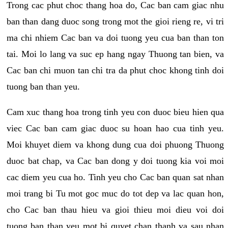
Trong cac phut choc thang hoa do, Cac ban cam giac nhu
ban than dang duoc song trong mot the gioi rieng re, vi tri
ma chi nhiem Cac ban va doi tuong yeu cua ban than ton
tai. Moi lo lang va suc ep hang ngay Thuong tan bien, va
Cac ban chi muon tan chi tra da phut choc khong tinh doi
tuong ban than yeu.
Cam xuc thang hoa trong tinh yeu con duoc bieu hien qua
viec Cac ban cam giac duoc su hoan hao cua tinh yeu.
Moi khuyet diem va khong dung cua doi phuong Thuong
duoc bat chap, va Cac ban dong y doi tuong kia voi moi
cac diem yeu cua ho. Tinh yeu cho Cac ban quan sat nhan
moi trang bi Tu mot goc muc do tot dep va lac quan hon,
cho Cac ban thau hieu va gioi thieu moi dieu voi doi
tuong ban than yeu mot bi quyet chan thanh va sau nhan