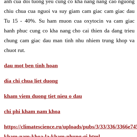
anh cua doi tuong yeu cung co kha nang nang cao nguong
chiu chua cua nguoi va suy giam cam giac cam giac dau
Tu 15 - 40%. Su ham muon cua oxytocin va cam giac
hanh phuc cung co kha nang cho cai thien da dang trieu
chung cam giac dau man tinh nhu nhiem trung khop va
chuot rut.
dau mot ben tinh hoan
dia chi chua liet duong
kham viem duong tiet nieu o dau
chi phi kham nam khoa
https://climatescience.ru/uploads/pubs/3/33/336/3366e
kham-nam-khoa-la-kham-nhung-gi.html