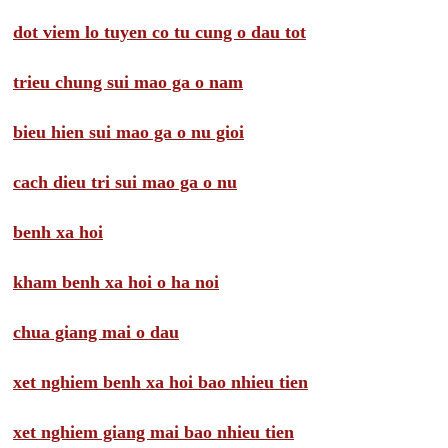
dot viem lo tuyen co tu cung o dau tot
trieu chung sui mao ga o nam
bieu hien sui mao ga o nu gioi
cach dieu tri sui mao ga o nu
benh xa hoi
kham benh xa hoi o ha noi
chua giang mai o dau
xet nghiem benh xa hoi bao nhieu tien
xet nghiem giang mai bao nhieu tien