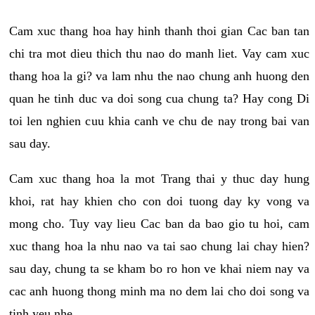
Cam xuc thang hoa hay hinh thanh thoi gian Cac ban tan
chi tra mot dieu thich thu nao do manh liet. Vay cam xuc
thang hoa la gi? va lam nhu the nao chung anh huong den
quan he tinh duc va doi song cua chung ta? Hay cong Di
toi len nghien cuu khia canh ve chu de nay trong bai van
sau day.
Cam xuc thang hoa la mot Trang thai y thuc day hung
khoi, rat hay khien cho con doi tuong day ky vong va
mong cho. Tuy vay lieu Cac ban da bao gio tu hoi, cam
xuc thang hoa la nhu nao va tai sao chung lai chay hien?
sau day, chung ta se kham bo ro hon ve khai niem nay va
cac anh huong thong minh ma no dem lai cho doi song va
tinh yeu nhe.