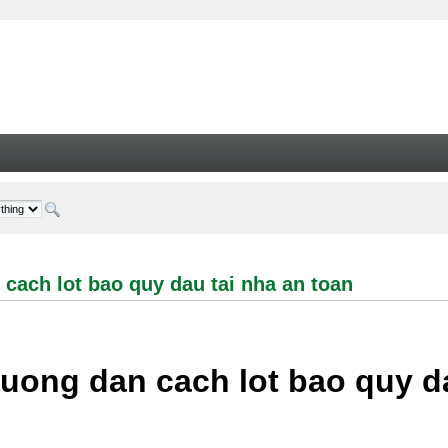
lot bao quy dau tai nha an toan - Welcome
cach lot bao quy dau tai nha an toan
uong dan cach lot bao quy da