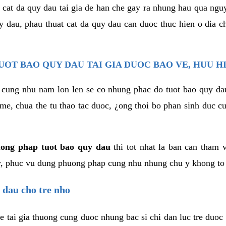
u cat da quy dau tai gia de han che gay ra nhung hau qua ng
y dau, phau thuat cat da quy dau can duoc thuc hien o dia 
OT BAO QUY DAU TAI GIA DUOC BAO VE, HUU H
m cung nhu nam lon len se co nhung phac do tuot bao quy da
me, chua the tu thao tac duoc, ¿ong thoi bo phan sinh duc cu
ong phap tuot bao quy dau
thi tot nhat la ban can tham 
y, phuc vu dung phuong phap cung nhu nhung chu y khong to 
 dau cho tre nho
e tai gia thuong cung duoc nhung bac si chi dan luc tre duoc