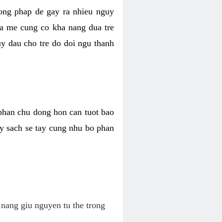
ong phap de gay ra nhieu nguy
ha me cung co kha nang dua tre
uy dau cho tre do doi ngu thanh
 phan chu dong hon can tuot bao
y sach se tay cung nhu bo phan
nang giu nguyen tu the trong