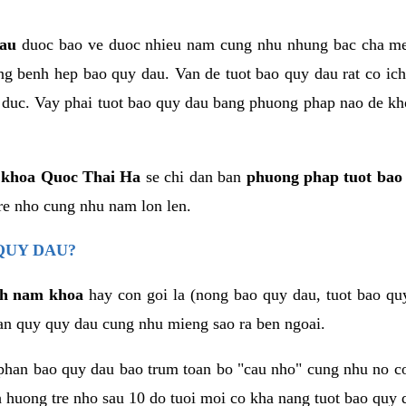
dau
duoc bao ve duoc nhieu nam cung nhu nhung bac cha me c
ung benh hep bao quy dau. Van de tuot bao quy dau rat co i
 duc. Vay phai tuot bao quy dau bang phuong phap nao de kh
 khoa Quoc Thai Ha
se chi dan ban
phuong phap tuot bao
re nho cung nhu nam lon len.
QUY DAU?
h nam khoa
hay con goi la (nong bao quy dau, tuot bao quy
an quy quy dau cung nhu mieng sao ra ben ngoai.
 phan bao quy dau bao trum toan bo "cau nho" cung nhu no co
h huong tre nho sau 10 do tuoi moi co kha nang tuot bao quy 