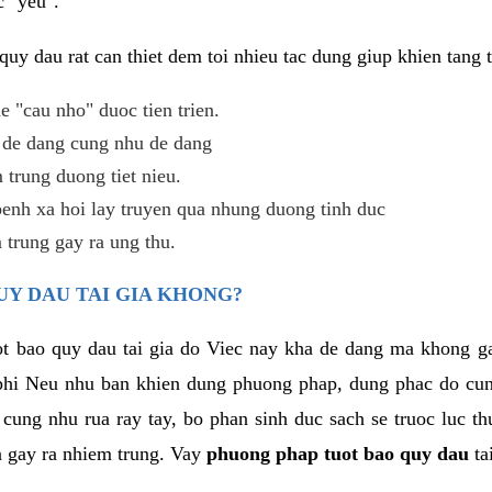
 "yeu".
uy dau rat can thiet dem toi nhieu tac dung giup khien tang 
e "cau nho" duoc tien trien.
 de dang cung nhu de dang
trung duong tiet nieu.
benh xa hoi lay truyen qua nhung duong tinh duc
trung gay ra ung thu.
UY DAU TAI GIA KHONG?
ot bao quy dau tai gia do Viec nay kha de dang ma khong 
phi Neu nhu ban khien dung phuong phap, dung phac do cun
ung nhu rua ray tay, bo phan sinh duc sach se truoc luc thu
n gay ra nhiem trung. Vay
phuong phap tuot bao quy dau
ta