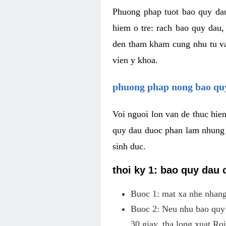
Phuong phap tuot bao quy da
hiem o tre: rach bao quy dau
den tham kham cung nhu tu van
vien y khoa.
phuong phap nong bao quy
Voi nguoi lon van de thuc hie
quy dau duoc phan lam nhung t
sinh duc.
thoi ky 1: bao quy dau 
Buoc 1: mat xa nhe nhan
Buoc 2: Neu nhu bao quy 
30 giay, tha long xuat Roi