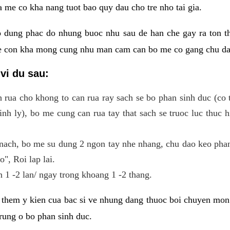
 me co kha nang tuot bao quy dau cho tre nho tai gia.
o dung phac do nhung buoc nhu sau de han che gay ra ton 
tre con kha mong cung nhu man cam can bo me co gang chu dao
vi du sau:
h rua cho khong to can rua ray sach se bo phan sinh duc (co
inh ly), bo me cung can rua tay that sach se truoc luc thuc 
 nach, bo me su dung 2 ngon tay nhe nhang, chu dao keo pha
", Roi lap lai.
n 1 -2 lan/ ngay trong khoang 1 -2 thang.
them y kien cua bac si ve nhung dang thuoc boi chuyen mon
rung o bo phan sinh duc.