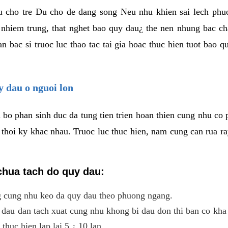
u cho tre Du cho de dang song Neu nhu khien sai lech phu
, nhiem trung, that nghet bao quy dau¿ the nen nhung bac c
 bac si truoc luc thao tac tai gia hoac thuc hien tuot bao q
 dau o nguoi lon
n bo phan sinh duc da tung tien trien hoan thien cung nhu co
hoi ky khac nhau. Truoc luc thuc hien, nam cung can rua ra
chua tach do quy dau:
g cung nhu keo da quy dau theo phuong ngang.
dau dan tach xuat cung nhu khong bi dau don thi ban co kha 
 thuc hien lap lai 5 ¿ 10 lan.