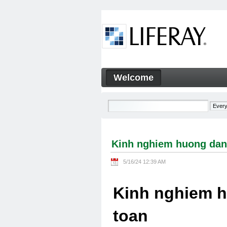
Skip to Content
Welcome
Kinh nghiem huong dan cach 
Navigation
Kinh nghiem huong dan 
5/16/24 12:39 AM
Kinh nghiem h
toan