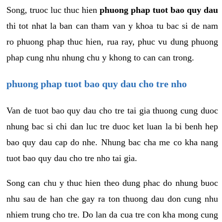
Song, truoc luc thuc hien
phuong phap tuot bao quy dau
thi tot nhat la ban can tham van y khoa tu bac si de nam
ro phuong phap thuc hien, rua ray, phuc vu dung phuong
phap cung nhu nhung chu y khong to can can trong.
phuong phap tuot bao quy dau cho tre nho
Van de tuot bao quy dau cho tre tai gia thuong cung duoc
nhung bac si chi dan luc tre duoc ket luan la bi benh hep
bao quy dau cap do nhe. Nhung bac cha me co kha nang
tuot bao quy dau cho tre nho tai gia.
Song can chu y thuc hien theo dung phac do nhung buoc
nhu sau de han che gay ra ton thuong dau don cung nhu
nhiem trung cho tre. Do lan da cua tre con kha mong cung