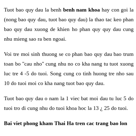
Tuot bao quy dau la benh
benh nam khoa
hay con goi la
(nong bao quy dau, tuot bao quy dau) la thao tac keo phan
bao quy dau xuong de khien ho phan quy quy dau cung
nhu mieng sao ra ben ngoai.
Voi tre moi sinh thuong se co phan bao quy dau bao trum
toan bo "cau nho" cung nhu no co kha nang tu tuot xuong
luc tre 4 -5 do tuoi. Song cung co tinh huong tre nho sau
10 do tuoi moi co kha nang tuot bao quy dau.
Tuot bao quy dau o nam la 1 viec bat moi dau tu luc 5 do
tuoi tro di cung nhu do tuoi khoa hoc la 13 ¿ 25 do tuoi.
Bai viet phong kham Thai Ha tren cac trang bao lon