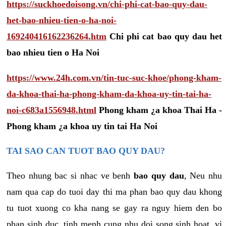
https://suckhoedoisong.vn/chi-phi-cat-bao-quy-dau-
het-bao-nhieu-tien-o-ha-noi-
169240416162236264.htm
Chi phi cat bao quy dau het
bao nhieu tien o Ha Noi
https://www.24h.com.vn/tin-tuc-suc-khoe/phong-kham-
da-khoa-thai-ha-phong-kham-da-khoa-uy-tin-tai-ha-
noi-c683a1556948.html
Phong kham ¿a khoa Thai Ha -
Phong kham ¿a khoa uy tin tai Ha Noi
TAI SAO CAN TUOT BAO QUY DAU?
Theo nhung bac si nhac ve benh
bao quy dau
, Neu nhu
nam qua cap do tuoi day thi ma phan bao quy dau khong
tu tuot xuong co kha nang se gay ra nguy hiem den bo
phan sinh duc, tinh menh cung nhu doi song sinh hoat, vi