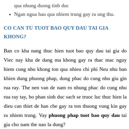
qua nhung duong tinh duc
Ngan ngua hau qua nhiem trung gay ra ung thu.
CO CAN TU TUOT BAO QUY DAU TAI GIA
KHONG?
Ban co kha nang thuc hien tuot bao quy dau tai gia do
Viec nay kha de dang ma khong gay ra thac mac nguy
hiem cung nhu khong ton qua nhieu chi phi Neu nhu ban
khien dung phuong phap, dung phac do cung nhu giu gin
rua ray. The nen van de nam ro nhung phac do cung nhu
rua ray tay, bo phan sinh duc sach se truoc luc thuc hien la
dieu can thiet de han che gay ra ton thuong vung kin gay
ra nhiem trung. Vay
phuong phap tuot bao quy dau
tai
gia cho nam the nao la dung?