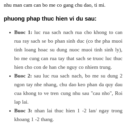
nhu man cam can bo me co gang chu dao, ti mi.
phuong phap thuc hien vi du sau:
Buoc 1:
luc rua sach nach rua cho khong to can
rua ray sach se bo phan sinh duc (co the pha muoi
tinh loang hoac su dung nuoc muoi tinh sinh ly),
bo me cung can rua tay that sach se truoc luc thuc
hien cho con de han che nguy co nhiem trung.
Buoc 2:
sau luc rua sach nach, bo me su dung 2
ngon tay nhe nhang, chu dao keo phan da quy dau
cua khong to ve tren cung nhu sau "cau nho", Roi
lap lai.
Buoc 3:
nhan lai thuc hien 1 -2 lan/ ngay trong
khoang 1 -2 thang.