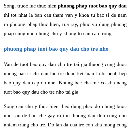
Song, truoc luc thuc hien
phuong phap tuot bao quy dau
thi tot nhat la ban can tham van y khoa tu bac si de nam
ro phuong phap thuc hien, rua ray, phuc vu dung phuong
phap cung nhu nhung chu y khong to can can trong.
phuong phap tuot bao quy dau cho tre nho
Van de tuot bao quy dau cho tre tai gia thuong cung duoc
nhung bac si chi dan luc tre duoc ket luan la bi benh hep
bao quy dau cap do nhe. Nhung bac cha me co kha nang
tuot bao quy dau cho tre nho tai gia.
Song can chu y thuc hien theo dung phac do nhung buoc
nhu sau de han che gay ra ton thuong dau don cung nhu
nhiem trung cho tre. Do lan da cua tre con kha mong cung