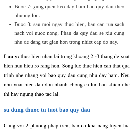
Buoc 7: ¿ung quen keo day ham bao quy dau theo
phuong lon.
Buoc 8: sau moi ngay thuc hien, ban can rua sach
nach voi nuoc nong. Phan da quy dau se xiu cung
nhu de dang tut gian hon trong nhiet cap do nay.
Luu y:
thuc hien nhan lai trong khoang 2 -3 thang de xuat
hien huu hieu ro rang hon. Song luc thuc hien can that qua
trinh nhe nhang voi bao quy dau cung nhu day ham. Neu
nhu xuat hien dau don nhanh chong ca luc ban khien nhe
thi hay ngung thao tac lai.
su dung thuoc tu tuot bao quy dau
Cung voi 2 phuong phap tren, ban co kha nang tuyen lua