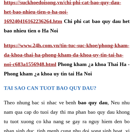
https://suckhoedoisong.vn/chi-phi-cat-bao-quy-dau-
het-bao-nhieu-tien-o-ha-noi-
169240416162236264.htm
Chi phi cat bao quy dau het
bao nhieu tien o Ha Noi
https://www.24h.com.vn/tin-tuc-suc-khoe/phong-kham-
da-khoa-thai-ha-phong-kham-da-khoa-uy-tin-tai-ha-
noi-c683a1556948.html
Phong kham ¿a khoa Thai Ha -
Phong kham ¿a khoa uy tin tai Ha Noi
TAI SAO CAN TUOT BAO QUY DAU?
Theo nhung bac si nhac ve benh
bao quy dau
, Neu nhu
nam qua cap do tuoi day thi ma phan bao quy dau khong
tu tuot xuong co kha nang se gay ra nguy hiem den bo
phan sinh duc, tinh menh cung nhu doi song sinh hoat, vi