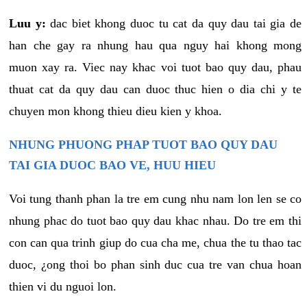
Luu y:
dac biet khong duoc tu cat da quy dau tai gia de
han che gay ra nhung hau qua nguy hai khong mong
muon xay ra. Viec nay khac voi tuot bao quy dau, phau
thuat cat da quy dau can duoc thuc hien o dia chi y te
chuyen mon khong thieu dieu kien y khoa.
NHUNG PHUONG PHAP TUOT BAO QUY DAU
TAI GIA DUOC BAO VE, HUU HIEU
Voi tung thanh phan la tre em cung nhu nam lon len se co
nhung phac do tuot bao quy dau khac nhau. Do tre em thi
con can qua trinh giup do cua cha me, chua the tu thao tac
duoc, ¿ong thoi bo phan sinh duc cua tre van chua hoan
thien vi du nguoi lon.