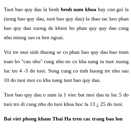
Tuot bao quy dau la benh
benh nam khoa
hay con goi la
(nong bao quy dau, tuot bao quy dau) la thao tac keo phan
bao quy dau xuong de khien ho phan quy quy dau cung
nhu mieng sao ra ben ngoai.
Voi tre moi sinh thuong se co phan bao quy dau bao trum
toan bo "cau nho" cung nhu no co kha nang tu tuot xuong
luc tre 4 -5 do tuoi. Song cung co tinh huong tre nho sau
10 do tuoi moi co kha nang tuot bao quy dau.
Tuot bao quy dau o nam la 1 viec bat moi dau tu luc 5 do
tuoi tro di cung nhu do tuoi khoa hoc la 13 ¿ 25 do tuoi.
Bai viet phong kham Thai Ha tren cac trang bao lon