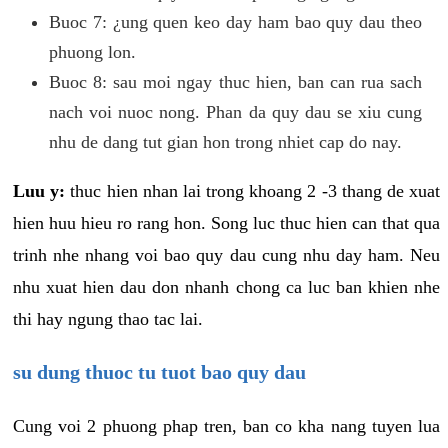
Buoc 7: ¿ung quen keo day ham bao quy dau theo
phuong lon.
Buoc 8: sau moi ngay thuc hien, ban can rua sach
nach voi nuoc nong. Phan da quy dau se xiu cung
nhu de dang tut gian hon trong nhiet cap do nay.
Luu y:
thuc hien nhan lai trong khoang 2 -3 thang de xuat
hien huu hieu ro rang hon. Song luc thuc hien can that qua
trinh nhe nhang voi bao quy dau cung nhu day ham. Neu
nhu xuat hien dau don nhanh chong ca luc ban khien nhe
thi hay ngung thao tac lai.
su dung thuoc tu tuot bao quy dau
Cung voi 2 phuong phap tren, ban co kha nang tuyen lua