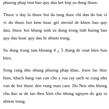
phuong phap tuot bao quy dau ket hop su dung thuoc.
Thuoc o day la thuoc boi da tung duoc chi dan do bac si
vi du thuoc boi kem hoac gel steroid de khien bao quy
dau; thuoc boi khang sinh su dung trong tinh huong bao
quy dau hoac quy dau bi nhiem trung.
Su dung trong tam khoang 4 ¿ 5 thang de xuat hien huu
hieu.
Song cung nhu nhung phuong phap khac, truoc luc thuc
hien, khach hang van can chu y rua ray sach se cung nhu
van de boi thuoc den vung man cam. Do Neu nhu khong
chu dao se de tao dieu kien cho nhung nguyen do gay ra
nhiem trung.