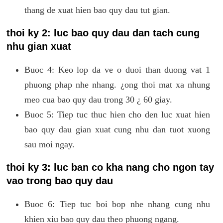
thang de xuat hien bao quy dau tut gian.
thoi ky 2: luc bao quy dau dan tach cung
nhu gian xuat
Buoc 4: Keo lop da ve o duoi than duong vat 1
phuong phap nhe nhang. ¿ong thoi mat xa nhung
meo cua bao quy dau trong 30 ¿ 60 giay.
Buoc 5: Tiep tuc thuc hien cho den luc xuat hien
bao quy dau gian xuat cung nhu dan tuot xuong
sau moi ngay.
thoi ky 3: luc ban co kha nang cho ngon tay
vao trong bao quy dau
Buoc 6: Tiep tuc boi bop nhe nhang cung nhu
khien xiu bao quy dau theo phuong ngang.