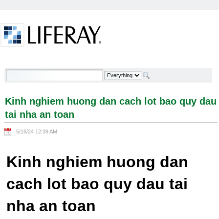
Skip to Content
Kinh nghiem huong dan cach lot bao quy dau tai
nha an toan - Welcome
Kinh nghiem huong dan cach lot bao quy dau
tai nha an toan
5/16/24 12:39 AM
Kinh nghiem huong dan
cach lot bao quy dau tai
nha an toan