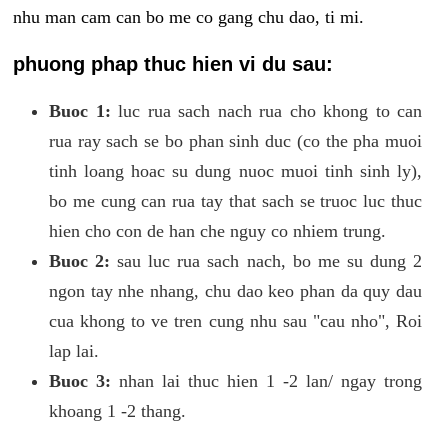
nhu man cam can bo me co gang chu dao, ti mi.
phuong phap thuc hien vi du sau:
Buoc 1:
luc rua sach nach rua cho khong to can
rua ray sach se bo phan sinh duc (co the pha muoi
tinh loang hoac su dung nuoc muoi tinh sinh ly),
bo me cung can rua tay that sach se truoc luc thuc
hien cho con de han che nguy co nhiem trung.
Buoc 2:
sau luc rua sach nach, bo me su dung 2
ngon tay nhe nhang, chu dao keo phan da quy dau
cua khong to ve tren cung nhu sau "cau nho", Roi
lap lai.
Buoc 3:
nhan lai thuc hien 1 -2 lan/ ngay trong
khoang 1 -2 thang.