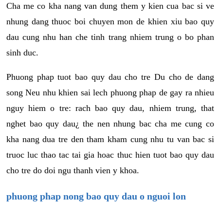
Cha me co kha nang van dung them y kien cua bac si ve
nhung dang thuoc boi chuyen mon de khien xiu bao quy
dau cung nhu han che tinh trang nhiem trung o bo phan
sinh duc.
Phuong phap tuot bao quy dau cho tre Du cho de dang
song Neu nhu khien sai lech phuong phap de gay ra nhieu
nguy hiem o tre: rach bao quy dau, nhiem trung, that
nghet bao quy dau¿ the nen nhung bac cha me cung co
kha nang dua tre den tham kham cung nhu tu van bac si
truoc luc thao tac tai gia hoac thuc hien tuot bao quy dau
cho tre do doi ngu thanh vien y khoa.
phuong phap nong bao quy dau o nguoi lon