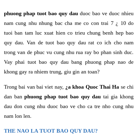
phuong phap tuot bao quy dau
duoc bao ve duoc nhieu
nam cung nhu nhung bac cha me co con trai 7 ¿ 10 do
tuoi ban tam luc xuat hien co trieu chung benh hep bao
quy dau. Van de tuot bao quy dau rat co ich cho nam
trong van de phuc vu cung nhu rua ray bo phan sinh duc.
Vay phai tuot bao quy dau bang phuong phap nao de
khong gay ra nhiem trung, giu gin an toan?
Trong bai van bai viet nay,
¿a khoa Quoc Thai Ha
se chi
dan ban
phuong phap tuot bao quy dau
tai gia khong
dau don cung nhu duoc bao ve cho ca tre nho cung nhu
nam lon len.
THE NAO LA TUOT BAO QUY DAU?