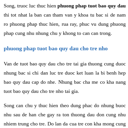
Song, truoc luc thuc hien
phuong phap tuot bao quy dau
thi tot nhat la ban can tham van y khoa tu bac si de nam
ro phuong phap thuc hien, rua ray, phuc vu dung phuong
phap cung nhu nhung chu y khong to can can trong.
phuong phap tuot bao quy dau cho tre nho
Van de tuot bao quy dau cho tre tai gia thuong cung duoc
nhung bac si chi dan luc tre duoc ket luan la bi benh hep
bao quy dau cap do nhe. Nhung bac cha me co kha nang
tuot bao quy dau cho tre nho tai gia.
Song can chu y thuc hien theo dung phac do nhung buoc
nhu sau de han che gay ra ton thuong dau don cung nhu
nhiem trung cho tre. Do lan da cua tre con kha mong cung