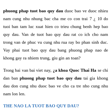
phuong phap tuot bao quy dau
duoc bao ve duoc nhieu
nam cung nhu nhung bac cha me co con trai 7 ¿ 10 do
tuoi ban tam luc xuat hien co trieu chung benh hep bao
quy dau. Van de tuot bao quy dau rat co ich cho nam
trong van de phuc vu cung nhu rua ray bo phan sinh duc.
Vay phai tuot bao quy dau bang phuong phap nao de
khong gay ra nhiem trung, giu gin an toan?
Trong bai van bai viet nay,
¿a khoa Quoc Thai Ha
se chi
dan ban
phuong phap tuot bao quy dau
tai gia khong
dau don cung nhu duoc bao ve cho ca tre nho cung nhu
nam lon len.
THE NAO LA TUOT BAO QUY DAU?