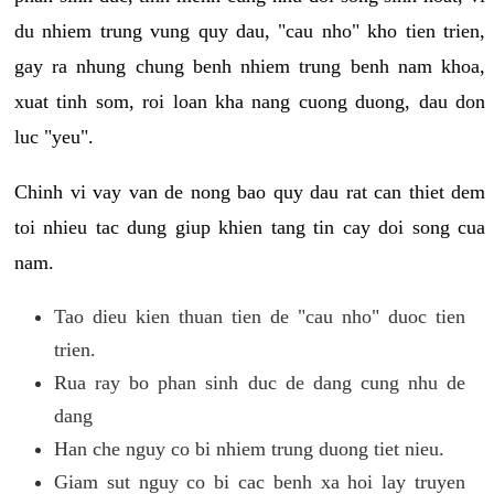
du nhiem trung vung quy dau, "cau nho" kho tien trien,
gay ra nhung chung benh nhiem trung benh nam khoa,
xuat tinh som, roi loan kha nang cuong duong, dau don
luc "yeu".
Chinh vi vay van de nong bao quy dau rat can thiet dem
toi nhieu tac dung giup khien tang tin cay doi song cua
nam.
Tao dieu kien thuan tien de "cau nho" duoc tien
trien.
Rua ray bo phan sinh duc de dang cung nhu de
dang
Han che nguy co bi nhiem trung duong tiet nieu.
Giam sut nguy co bi cac benh xa hoi lay truyen